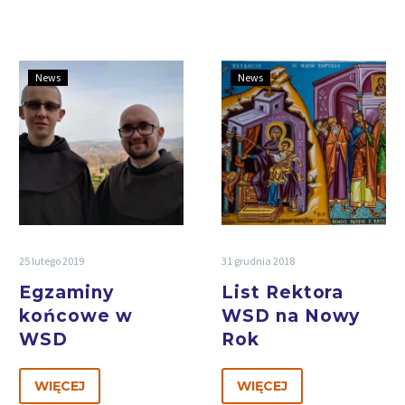
News
News
25 lutego 2019
31 grudnia 2018
Egzaminy
List Rektora
końcowe w
WSD na Nowy
WSD
Rok
WIĘCEJ
WIĘCEJ