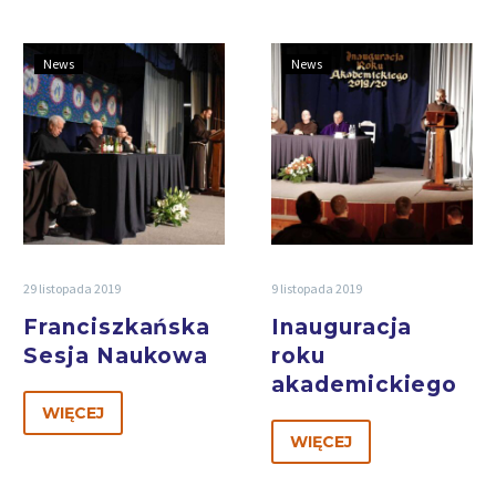
News
News
29 listopada 2019
9 listopada 2019
Franciszkańska
Inauguracja
Sesja Naukowa
roku
akademickiego
WIĘCEJ
WIĘCEJ