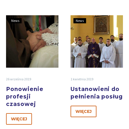
News
News
26 września 2019
1 kwietnia 2019
Ponowienie
Ustanowieni do
profesji
pełnienia posług
czasowej
WIĘCEJ
WIĘCEJ