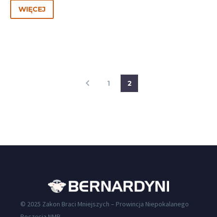
WIĘCEJ
1
2
© 2025 Zakon Braci Mniejszych – Prowincja Niepokalanego
Poczęcia NMP