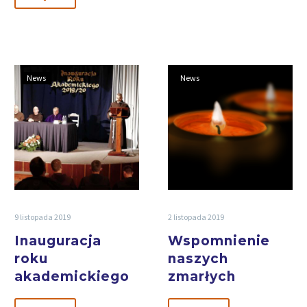
News
News
9 listopada 2019
2 listopada 2019
Inauguracja
Wspomnienie
roku
naszych
akademickiego
zmarłych