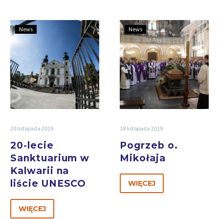
News
News
20 listopada 2019
18 listopada 2019
20-lecie
Pogrzeb o.
Sanktuarium w
Mikołaja
Kalwarii na
liście UNESCO
WIĘCEJ
WIĘCEJ