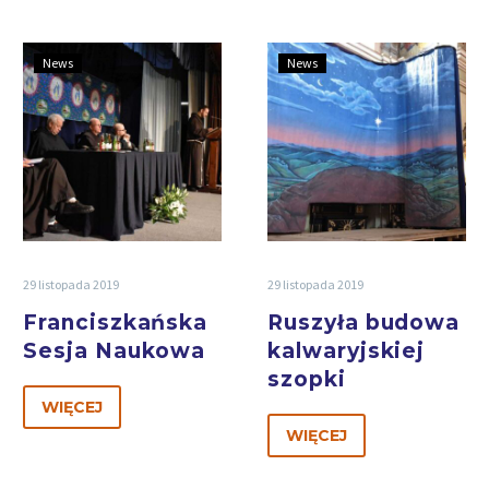
News
News
29 listopada 2019
29 listopada 2019
Franciszkańska
Ruszyła budowa
Sesja Naukowa
kalwaryjskiej
szopki
WIĘCEJ
WIĘCEJ