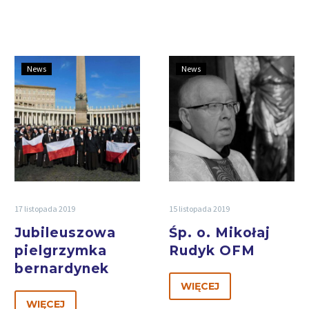
News
News
17 listopada 2019
15 listopada 2019
Jubileuszowa
Śp. o. Mikołaj
pielgrzymka
Rudyk OFM
bernardynek
WIĘCEJ
WIĘCEJ