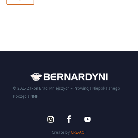
© 2025 Zakon Braci Mniejszych – Prowincja Niepokalanego
Poczęcia NMP
Create by
CRE-ACT