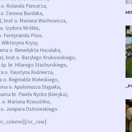
a o. Rolanda Pancerza,
MI
 o. Zenona Burdaka,
t), brat o. Mariana Wachowicza,
o. Izydora Wróbla,
. Ferdynanda Pisia,
. Wiktoryna Krysy,
mama o. Benedykta Huculaka,
a), brat o. Bazylego Krukowskiego,
a śp. br. Hilarego Stachurskiego,
ata o. Faustyna Kuśnierza,
a o. Reginalda Małeckiego,
„P
ama o. Apoloniusza Stępaka,
mama br. Pawła Nycko (kleryka),
p. o. Mariana Rzeszótko,
a o. Junipera Ostrowskiego.
/vc_column][/vc_row]