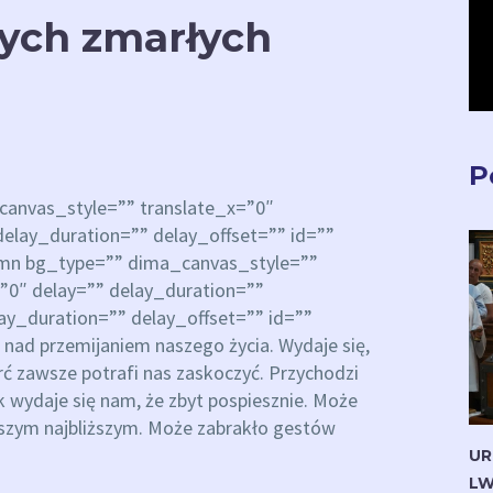
ych zmarłych
P
anvas_style=”” translate_x=”0″
elay_duration=”” delay_offset=”” id=””
lumn bg_type=”” dima_canvas_style=””
”0″ delay=”” delay_duration=””
lay_duration=”” delay_offset=”” id=””
i nad przemijaniem naszego życia. Wydaje się,
erć zawsze potrafi nas zaskoczyć. Przychodzi
 wydaje się nam, że zbyt pospiesznie. Może
aszym najbliższym. Może zabrakło gestów
UR
LW