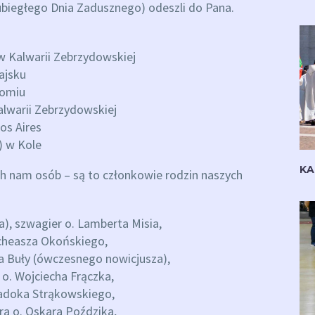
biegłego Dnia Zadusznego) odeszli do Pana.
 w Kalwarii Zebrzydowskiej
ajsku
domiu
alwarii Zebrzydowskiej
os Aires
) w Kole
KA
ch nam osób – są to członkowie rodzin naszych
a), szwagier o. Lamberta Misia,
icheasza Okońskiego,
a Buły (ówczesnego nowicjusza),
 o. Wojciecha Frączka,
adoka Strąkowskiego,
tra o. Oskara Poździka,