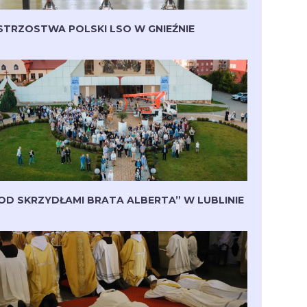
STRZOSTWA POLSKI LSO W GNIEŹNIE
OD SKRZYDŁAMI BRATA ALBERTA” W LUBLINIE