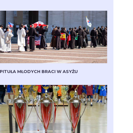
PITUŁA MŁODYCH BRACI W ASYŻU