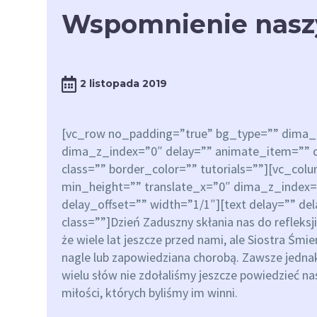
Wspomnienie nasz
2 listopada 2019
[vc_row no_padding=”true” bg_type=”” dima_c
dima_z_index=”0″ delay=”” animate_item=”” d
class=”” border_color=”” tutorials=””][vc_co
min_height=”” translate_x=”0″ dima_z_index=
delay_offset=”” width=”1/1″][text delay=”” de
class=””]Dzień Zaduszny skłania nas do refleksj
że wiele lat jeszcze przed nami, ale Siostra Śmi
nagle lub zapowiedziana chorobą. Zawsze jednak
wielu słów nie zdołaliśmy jeszcze powiedzieć n
miłości, których byliśmy im winni.