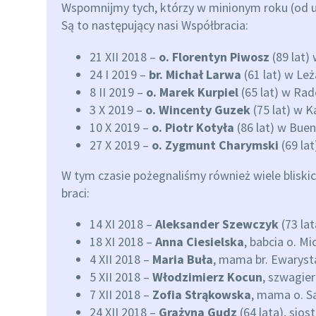
Wspomnijmy tych, którzy w minionym roku (od u
Są to następujący nasi Współbracia:
21 XII 2018 –
o. Florentyn Piwosz
(89 lat)
24 I 2019 –
br. Michał Larwa
(61 lat) w Leż
8 II 2019 –
o. Marek Kurpiel
(65 lat) w Ra
3 X 2019 –
o. Wincenty Guzek
(75 lat) w K
10 X 2019 –
o. Piotr Kotyła
(86 lat) w Buen
27 X 2019 –
o. Zygmunt Charymski
(69 lat
W tym czasie pożegnaliśmy również wiele bliski
braci:
14 XI 2018 –
Aleksander Szewczyk
(73 lat
18 XI 2018 –
Anna Ciesielska
, babcia o. M
4 XII 2018 –
Maria Buła
, mama br. Ewaryst
5 XII 2018 –
Włodzimierz Kocun
, szwagier
7 XII 2018 –
Zofia Strąkowska
, mama o. S
24 XII 2018 –
Grażyna Gudz
(64 lata), sios