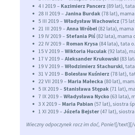
4 I 2019 –
Kazimierz Pancerz
(89 lat), tat
28 II 2019 –
Janina Burdak
(78 lat), mama
5 III 2019 –
Władysław Wachowicz
(75 la
21 III 2019 –
Anna Wróbel
(82 lata), mama 
19 IV 2019 –
Stefania Piś
(82 lata), mama o
22 IV 2019 –
Roman Krysa
(84 lata), tata o
15 V 2019 –
Wiktoria Huculak
(92 lata), 
17 V 2019 –
Aleksander Krukowski
(83 lat
19 V 2019 –
Włodzimierz Stachurski
, tat
31 V 2019 –
Bolesław Kuśnierz
(78 lat), t
22 VII 2019 –
Maria Małecka
(80 lat), mam
5 IX 2019 –
Stanisława Stępak
(71 lat), m
7 IX 2019 –
Władysława Nycko
(63 lata), 
3 X 2019 –
Maria Pabian
(57 lat), siostra ś
1 XI 2019 –
Józefa Bejster
(47 lat), siostr
Wieczny odpoczynek racz im dać, Panie!
[/text][