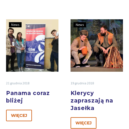
News
News
21 grudnia 2018
19 grudnia 2018
Panama coraz
Klerycy
bliżej
zapraszają na
Jasełka
WIĘCEJ
WIĘCEJ