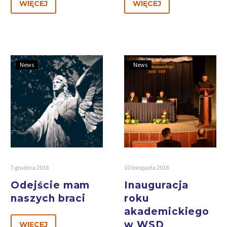
WIĘCEJ
WIĘCEJ
News
News
7 grudnia 2018
10 listopada 2018
Odejście mam
Inauguracja
naszych braci
roku
akademickiego
w WSD
WIĘCEJ