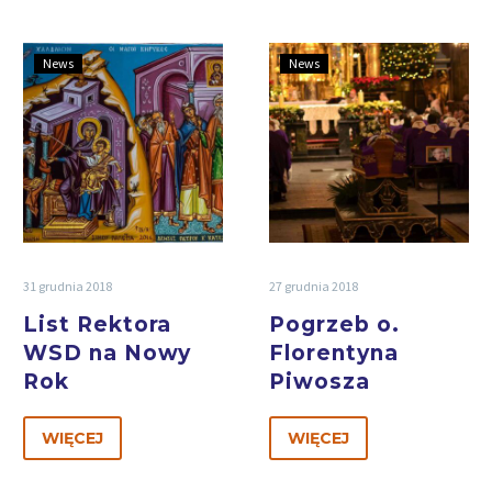
News
News
31 grudnia 2018
27 grudnia 2018
List Rektora
Pogrzeb o.
WSD na Nowy
Florentyna
Rok
Piwosza
WIĘCEJ
WIĘCEJ