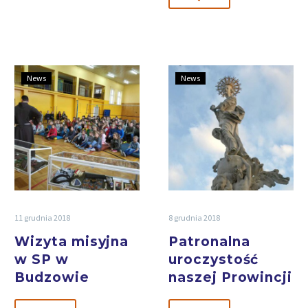
News
News
11 grudnia 2018
8 grudnia 2018
Wizyta misyjna
Patronalna
w SP w
uroczystość
Budzowie
naszej Prowincji