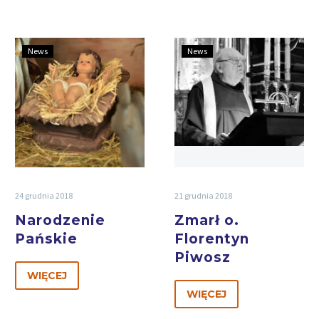
News
News
24 grudnia 2018
21 grudnia 2018
Narodzenie
Zmarł o.
Pańskie
Florentyn
Piwosz
WIĘCEJ
WIĘCEJ