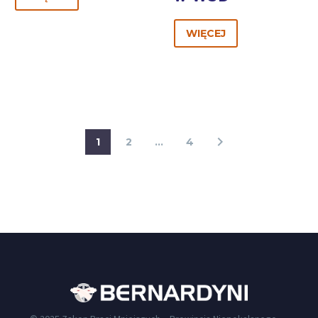
WIĘCEJ
1
2
…
4