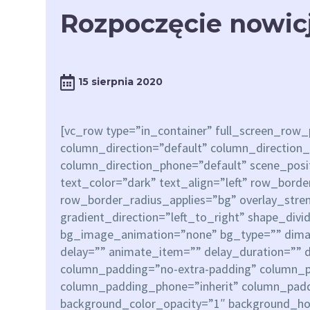
Rozpoczęcie nowic
15 sierpnia 2020
[vc_row type=”in_container” full_screen_row
column_direction=”default” column_direction_
column_direction_phone=”default” scene_posit
text_color=”dark” text_align=”left” row_bord
row_border_radius_applies=”bg” overlay_stre
gradient_direction=”left_to_right” shape_div
bg_image_animation=”none” bg_type=”” dima
delay=”” animate_item=”” delay_duration=”” 
column_padding=”no-extra-padding” column_pa
column_padding_phone=”inherit” column_paddi
background_color_opacity=”1″ background_ho