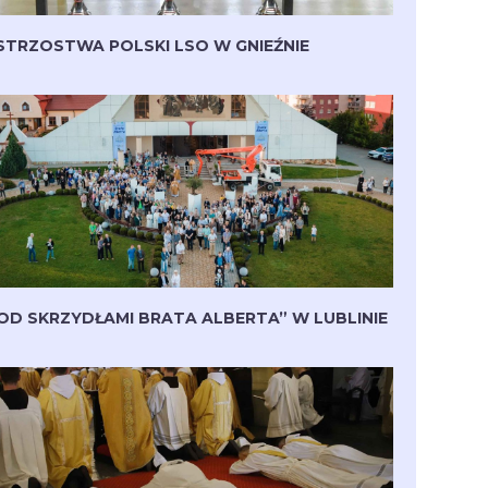
STRZOSTWA POLSKI LSO W GNIEŹNIE
OD SKRZYDŁAMI BRATA ALBERTA” W LUBLINIE