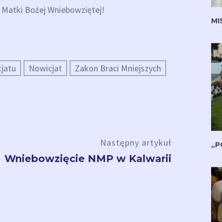
 Matki Bożej Wniebowziętej!
MI
cjatu
Nowicjat
Zakon Braci Mniejszych
Następny artykuł
„P
Wniebowzięcie NMP w Kalwarii