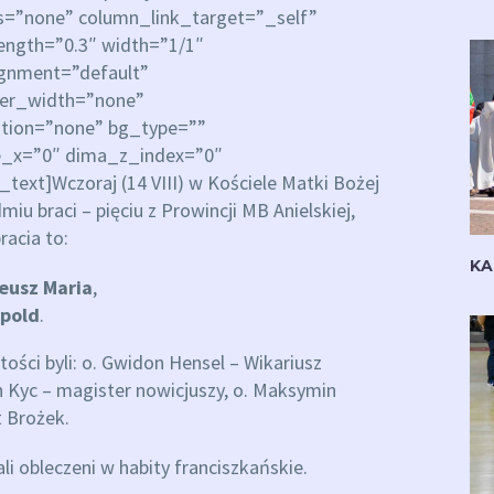
=”none” column_link_target=”_self”
rength=”0.3″ width=”1/1″
ignment=”default”
der_width=”none”
tion=”none” bg_type=””
te_x=”0″ dima_z_index=”0″
ext]Wczoraj (14 VIII) w Kościele Matki Bożej
miu braci – pięciu z Prowincji MB Anielskiej,
racia to:
KA
eusz Maria
,
pold
.
ości byli: o. Gwidon Hensel – Wikariusz
fin Kyc – magister nowicjuszy, o. Maksymin
t Brożek.
li obleczeni w habity franciszkańskie.