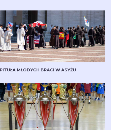
PITUŁA MŁODYCH BRACI W ASYŻU