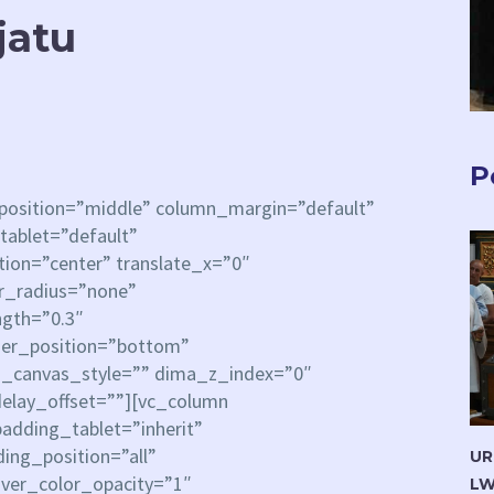
jatu
P
_position=”middle” column_margin=”default”
tablet=”default”
ion=”center” translate_x=”0″
er_radius=”none”
ngth=”0.3″
ider_position=”bottom”
_canvas_style=”” dima_z_index=”0″
delay_offset=””][vc_column
dding_tablet=”inherit”
ng_position=”all”
UR
ver_color_opacity=”1″
LW