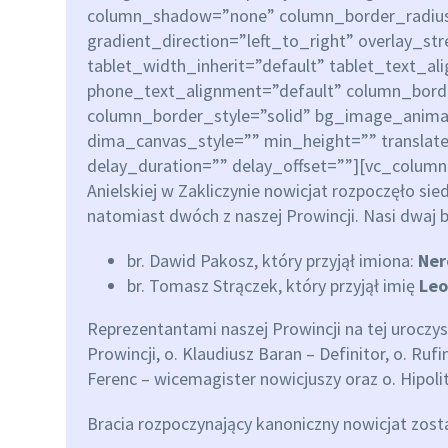
column_shadow=”none” column_border_radius
gradient_direction=”left_to_right” overlay_st
tablet_width_inherit=”default” tablet_text_al
phone_text_alignment=”default” column_bor
column_border_style=”solid” bg_image_anima
dima_canvas_style=”” min_height=”” transla
delay_duration=”” delay_offset=””][vc_column_t
Anielskiej w Zakliczynie nowicjat rozpoczęło sied
natomiast dwóch z naszej Prowincji. Nasi dwaj b
br. Dawid Pakosz, który przyjął imiona:
Ner
br. Tomasz Strączek, który przyjął imię
Leo
Reprezentantami naszej Prowincji na tej uroczyst
Prowincji, o. Klaudiusz Baran – Definitor, o. Ru
Ferenc – wicemagister nowicjuszy oraz o. Hipoli
Bracia rozpoczynający kanoniczny nowicjat zosta