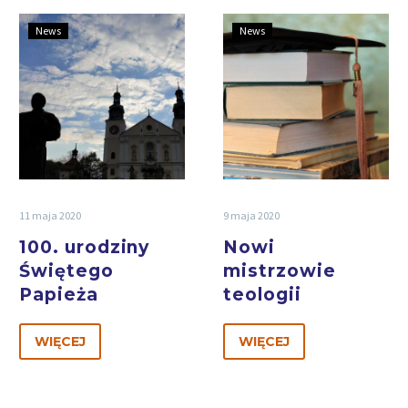
News
News
11 maja 2020
9 maja 2020
100. urodziny
Nowi
Świętego
mistrzowie
Papieża
teologii
WIĘCEJ
WIĘCEJ