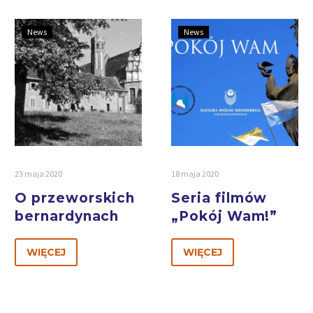
News
News
23 maja 2020
18 maja 2020
O przeworskich
Seria filmów
bernardynach
„Pokój Wam!”
WIĘCEJ
WIĘCEJ