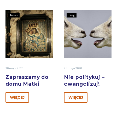
News
Blog
30 maja 2020
25 maja 2020
Zapraszamy do
Nie politykuj –
domu Matki
ewangelizuj!
WIĘCEJ
WIĘCEJ