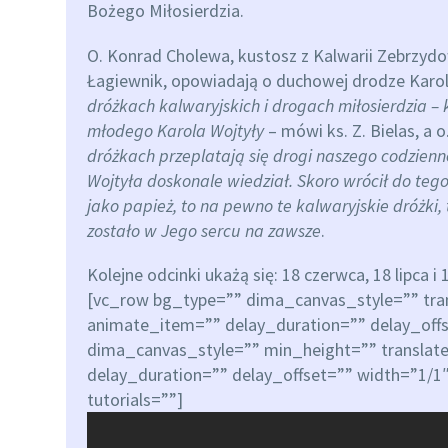
Bożego Miłosierdzia.
O. Konrad Cholewa, kustosz z Kalwarii Zebrzydow
Łagiewnik, opowiadają o duchowej drodze Karol
dróżkach kalwaryjskich i drogach miłosierdzia –
młodego Karola Wojtyły
– mówi ks. Z. Bielas, a
dróżkach przeplatają się drogi naszego codzienne
Wojtyła doskonale wiedział. Skoro wrócił do te
jako papież, to na pewno te kalwaryjskie dróżki,
zostało w Jego sercu na zawsze
.
Kolejne odcinki ukażą się: 18 czerwca, 18 lipca i
[vc_row bg_type=”” dima_canvas_style=”” tra
animate_item=”” delay_duration=”” delay_off
dima_canvas_style=”” min_height=”” translat
delay_duration=”” delay_offset=”” width=”1/1
tutorials=””]