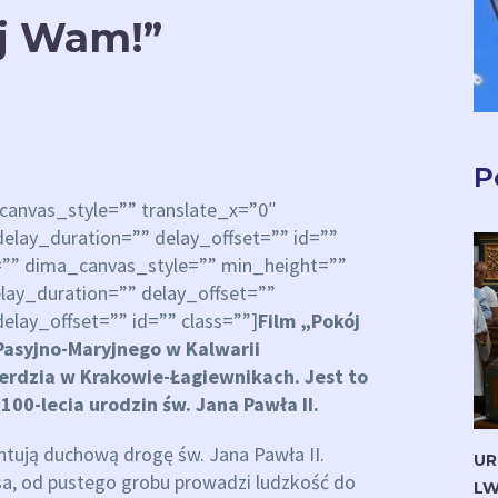
ój Wam!”
P
anvas_style=”” translate_x=”0″
elay_duration=”” delay_offset=”” id=””
=”” dima_canvas_style=”” min_height=””
lay_duration=”” delay_offset=””
elay_offset=”” id=”” class=””]
Film „Pokój
asyjno-Maryjnego w Kalwarii
erdzia w Krakowie-Łagiewnikach. Jest to
100-lecia urodzin św. Jana Pawła II.
entują duchową drogę św. Jana Pawła II.
UR
sa, od pustego grobu prowadzi ludzkość do
LW