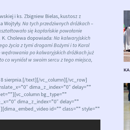
skiej i ks. Zbigniew Bielas, kustosz z
a Wojtyły.
Na tych przedziwnych dróżkach –
 kształtowało się kapłańskie powołanie
 o. K. Cholewa dopowiada:
Na kalwaryjskich
go życia z tymi drogami Bożymi i to Karol
go wędrowania po kalwaryjskich dróżkach już
 to co wyniósł w swoim sercu z tego miejsca,
KA
 18 sierpnia.[/text][/vc_column][/vc_row]
nslate_x=”0″ dima_z_index=”0″ delay=””
set=””][vc_column bg_type=””
e_x=”0″ dima_z_index=”0″ delay=””
″][dima_embed_video id=”” class=”” style=””