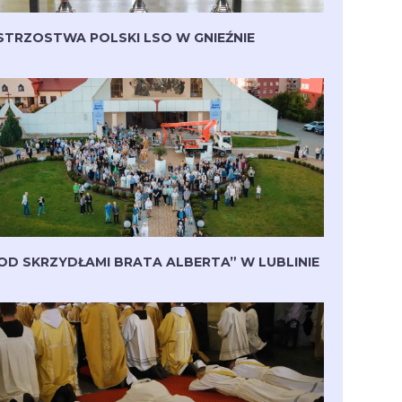
STRZOSTWA POLSKI LSO W GNIEŹNIE
OD SKRZYDŁAMI BRATA ALBERTA” W LUBLINIE