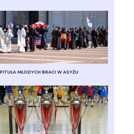
PITUŁA MŁODYCH BRACI W ASYŻU