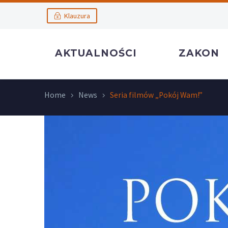
Klauzura
AKTUALNOŚCI
ZAKON
Home
News
Seria filmów „Pokój Wam!”