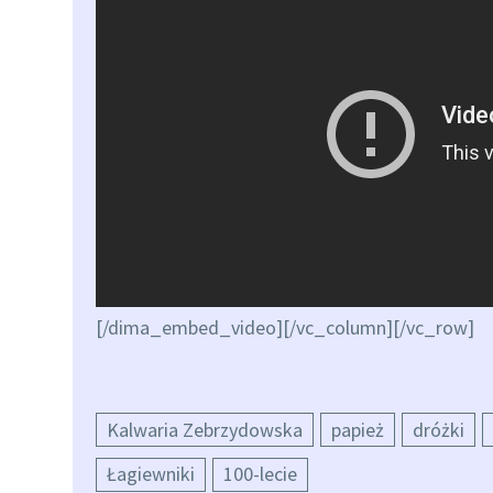
[/dima_embed_video][/vc_column][/vc_row]
Kalwaria Zebrzydowska
papież
dróżki
Łagiewniki
100-lecie