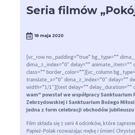
Seria filmów „Pok
18 maja 2020
[vc_row no_padding=”true” bg_type=”” dima_c
dima_z_index=”0″ delay=”” animate_item=”” d
class=”” border_color=””][vc_column bg_type
translate_x=”0″ dima_z_index=”0″ delay=”” de
width=”1/1″][text delay=”” delay_duration=”” d
wam” powstał we współpracy Sanktuarium P
Zebrzydowskiej i Sanktuarium Bożego Miłosi
jedna z form celebracji obchodów jubileuszu 
Film składa się z serii 4 odcinków, które zaprez
Papież-Polak rozważając mękę i śmierć Chrystu