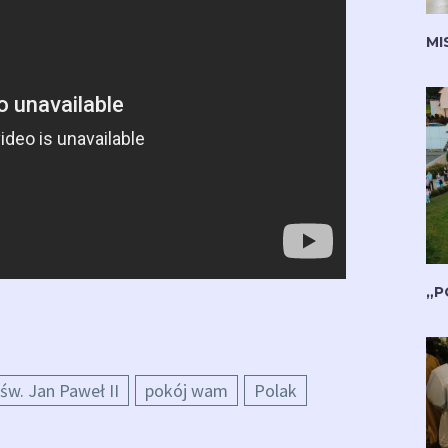
MI
„P
św. Jan Paweł II
pokój wam
Polak