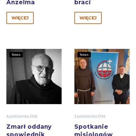
Anzelma
braci
WIĘCEJ
WIĘCEJ
News
News
4 października 2018
3 października 2018
Zmarł oddany
Spotkanie
spowiednik
misjologów