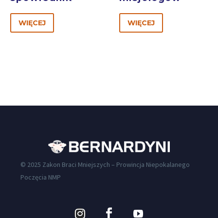
WIĘCEJ
WIĘCEJ
© 2025 Zakon Braci Mniejszych – Prowincja Niepokalanego
Poczęcia NMP