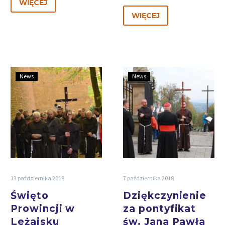
WIĘCEJ
WIĘCEJ
News
News
13 października 2018
7 października 2018
Święto
Dziękczynienie
Prowincji w
za pontyfikat
Leżajsku
św. Jana Pawła