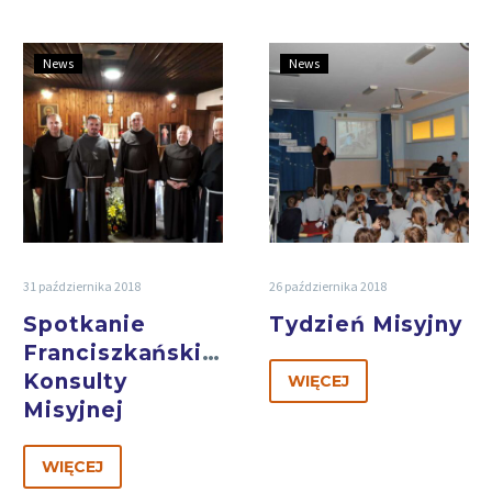
News
News
31 października 2018
26 października 2018
Spotkanie
Tydzień Misyjny
Franciszkańskiej
Konsulty
WIĘCEJ
Misyjnej
WIĘCEJ