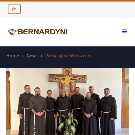
Home
News
Probacja we Włoszech