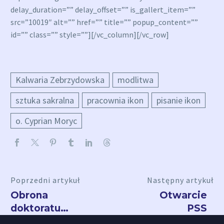
delay_duration=”” delay_offset=”” is_gallert_item=””
src=”10019″ alt=”” href=”” title=”” popup_content=””
id=”” class=”” style=””][/vc_column][/vc_row]
Kalwaria Zebrzydowska
modlitwa
sztuka sakralna
pracownia ikon
pisanie ikon
o. Cyprian Moryc
Poprzedni artykuł
Następny artykuł
Obrona
Otwarcie
doktoratu
PSS
o. Konrada