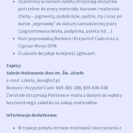
Uczestnicy w ramach opłaty otrzymają wszystkie
potrzebne do pracy materiały: biurowe i malarskie
(farby – pigmenty, podobrazie, pędzle, itp.) oraz po
kursie „wyprawkę” do dalszej samodzielnej pracy
(zagruntowana deska, podpórka, paleta itd…)
Kurs poprowadzą Barbara i Krzysztof Cudo oraz o.
Cyprian Moryc OFM.
O udziale decyduje kolejność zgłoszeń.
Zapisy:
Szkoła Malowania Ikon im. Św. Józefa
e-mail:
szkola_ikon@o2.pl
Barbara i Krzysztof Cudo:
669-405-188, 609-836-038
Zwrotnie otrzymają Państwo e-maila z danymi do wpłaty
bezzwrotnego zadatku na zakup materiałów.
Informacje dodatkowe:
W trakcie pobytu istnieje możliwość skorzystania z