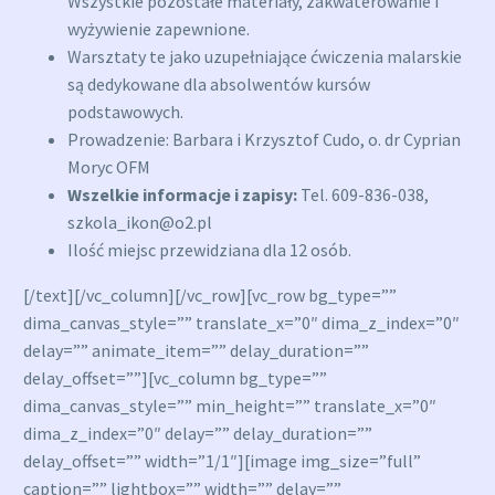
Wszystkie pozostałe materiały, zakwaterowanie i
wyżywienie zapewnione.
Warsztaty te jako uzupełniające ćwiczenia malarskie
są dedykowane dla absolwentów kursów
podstawowych.
Prowadzenie: Barbara i Krzysztof Cudo, o. dr Cyprian
Moryc OFM
Wszelkie informacje i zapisy:
Tel. 609-836-038,
szkola_ikon@o2.pl
Ilość miejsc przewidziana dla 12 osób.
[/text][/vc_column][/vc_row][vc_row bg_type=””
dima_canvas_style=”” translate_x=”0″ dima_z_index=”0″
delay=”” animate_item=”” delay_duration=””
delay_offset=””][vc_column bg_type=””
dima_canvas_style=”” min_height=”” translate_x=”0″
dima_z_index=”0″ delay=”” delay_duration=””
delay_offset=”” width=”1/1″][image img_size=”full”
caption=”” lightbox=”” width=”” delay=””