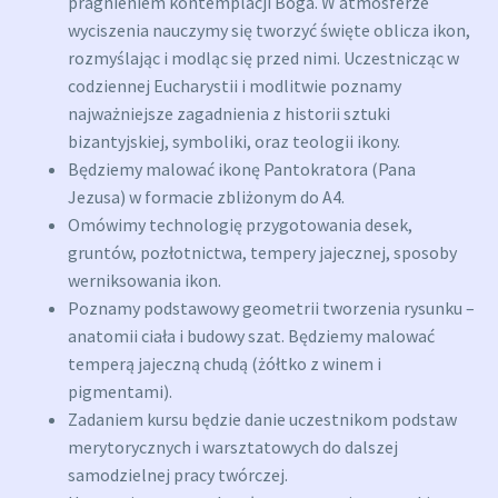
pragnieniem kontemplacji Boga. W atmosferze
wyciszenia nauczymy się tworzyć święte oblicza ikon,
rozmyślając i modląc się przed nimi. Uczestnicząc w
codziennej Eucharystii i modlitwie poznamy
najważniejsze zagadnienia z historii sztuki
bizantyjskiej, symboliki, oraz teologii ikony.
Będziemy malować ikonę Pantokratora (Pana
Jezusa) w formacie zbliżonym do A4.
Omówimy technologię przygotowania desek,
gruntów, pozłotnictwa, tempery jajecznej, sposoby
werniksowania ikon.
Poznamy podstawowy geometrii tworzenia rysunku –
anatomii ciała i budowy szat. Będziemy malować
temperą jajeczną chudą (żółtko z winem i
pigmentami).
Zadaniem kursu będzie danie uczestnikom podstaw
merytorycznych i warsztatowych do dalszej
samodzielnej pracy twórczej.