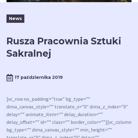
News
Rusza Pracownia Sztuki
Sakralnej
17 października 2019
[vc_row no_padding=”true” bg_type=””
dima_canvas_style=”” translate_x=”0″ dima_z_index=”0″
delay=”” animate_item=”” delay_duration=””
delay_offset=”” id=”” class=”” border_color=””][vc_column
bg_type=”” dima_canvas_style=”” min_height=””
translate_x=”0″ dima_z_index=”0″ delay=””