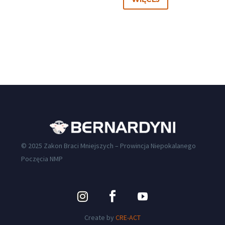
© 2025 Zakon Braci Mniejszych – Prowincja Niepokalanego
Poczęcia NMP
Create by
CRE-ACT