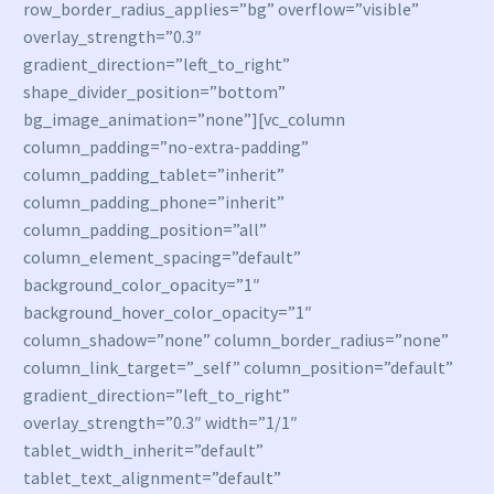
row_border_radius_applies=”bg” overflow=”visible”
overlay_strength=”0.3″
gradient_direction=”left_to_right”
shape_divider_position=”bottom”
bg_image_animation=”none”][vc_column
column_padding=”no-extra-padding”
column_padding_tablet=”inherit”
column_padding_phone=”inherit”
column_padding_position=”all”
column_element_spacing=”default”
background_color_opacity=”1″
background_hover_color_opacity=”1″
column_shadow=”none” column_border_radius=”none”
column_link_target=”_self” column_position=”default”
gradient_direction=”left_to_right”
overlay_strength=”0.3″ width=”1/1″
tablet_width_inherit=”default”
tablet_text_alignment=”default”