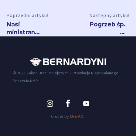
Poprzedni artykuł
Następny artykuł
Nasi
Pogrzeb śp.
ministranci
o.
na
Franciszka
Mistrzostwach
Rydzaka
LSO
© 2025 Zakon Braci Mniejszych – Prowincja Niepokalanego
Poczęcia NMP
Create by
CRE-ACT