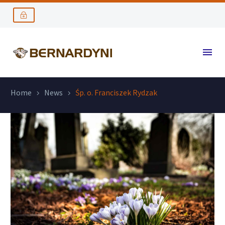
Home
News
Śp. o. Franciszek Rydzak