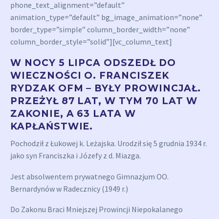
phone_text_alignment=”default”
animation_type=”default” bg_image_animation=”none”
border_type=”simple” column_border_width=”none”
column_border_style=”solid”][vc_column_text]
W NOCY 5 LIPCA ODSZEDŁ DO
WIECZNOŚCI O. FRANCISZEK
RYDZAK OFM – BYŁY PROWINCJAŁ.
PRZEŻYŁ 87 LAT, W TYM 70 LAT W
ZAKONIE, A 63 LATA W
KAPŁAŃSTWIE.
Pochodził z Łukowej k. Leżajska. Urodził się 5 grudnia 1934 r.
jako syn Franciszka i Józefy z d. Miazga.
Jest absolwentem prywatnego Gimnazjum OO.
Bernardynów w Radecznicy (1949 r.)
Do Zakonu Braci Mniejszej Prowincji Niepokalanego