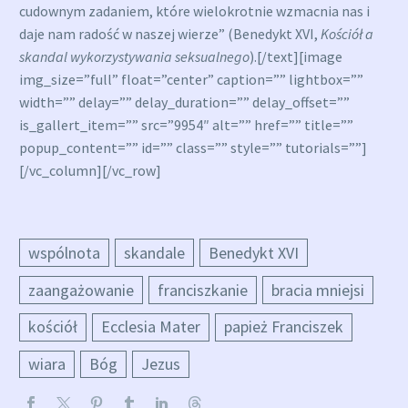
cudownym zadaniem, które wielokrotnie wzmacnia nas i
daje nam radość w naszej wierze” (Benedykt XVI,
Kościół a
skandal wykorzystywania seksualnego
).[/text][image
img_size=”full” float=”center” caption=”” lightbox=””
width=”” delay=”” delay_duration=”” delay_offset=””
is_gallert_item=”” src=”9954″ alt=”” href=”” title=””
popup_content=”” id=”” class=”” style=”” tutorials=””]
[/vc_column][/vc_row]
wspólnota
skandale
Benedykt XVI
zaangażowanie
franciszkanie
bracia mniejsi
kościół
Ecclesia Mater
papież Franciszek
wiara
Bóg
Jezus