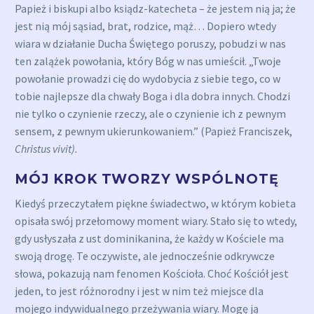
Papież i biskupi albo ksiądz-katecheta – że jestem nią ja; że
jest nią mój sąsiad, brat, rodzice, mąż… Dopiero wtedy
wiara w działanie Ducha Świętego poruszy, pobudzi w nas
ten zalążek powołania, który Bóg w nas umieścił. „Twoje
powołanie prowadzi cię do wydobycia z siebie tego, co w
tobie najlepsze dla chwały Boga i dla dobra innych. Chodzi
nie tylko o czynienie rzeczy, ale o czynienie ich z pewnym
sensem, z pewnym ukierunkowaniem.” (Papież Franciszek,
Christus vivit).
MÓJ KROK TWORZY WSPÓLNOTĘ
Kiedyś przeczytałem piękne świadectwo, w którym kobieta
opisała swój przełomowy moment wiary. Stało się to wtedy,
gdy usłyszała z ust dominikanina, że każdy w Kościele ma
swoją drogę. Te oczywiste, ale jednocześnie odkrywcze
słowa, pokazują nam fenomen Kościoła. Choć Kościół jest
jeden, to jest różnorodny i jest w nim też miejsce dla
mojego indywidualnego przeżywania wiary. Mogę ją