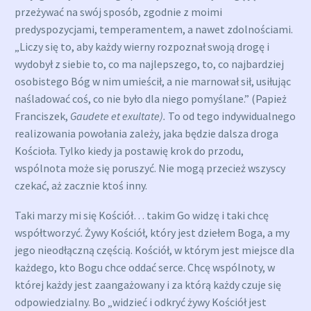
przeżywać na swój sposób, zgodnie z moimi
predyspozycjami, temperamentem, a nawet zdolnościami.
„Liczy się to, aby każdy wierny rozpoznał swoją drogę i
wydobył z siebie to, co ma najlepszego, to, co najbardziej
osobistego Bóg w nim umieścił, a nie marnował sił, usiłując
naśladować coś, co nie było dla niego pomyślane.” (Papież
Franciszek,
Gaudete et exultate).
To od tego indywidualnego
realizowania powołania zależy, jaka będzie dalsza droga
Kościoła. Tylko kiedy ja postawię krok do przodu,
wspólnota może się poruszyć. Nie mogą przecież wszyscy
czekać, aż zacznie ktoś inny.
Taki marzy mi się Kościół… takim Go widzę i taki chcę
współtworzyć. Żywy Kościół, który jest dziełem Boga, a my
jego nieodłączną częścią. Kościół, w którym jest miejsce dla
każdego, kto Bogu chce oddać serce. Chcę wspólnoty, w
której każdy jest zaangażowany i za którą każdy czuje się
odpowiedzialny. Bo „widzieć i odkryć żywy Kościół jest