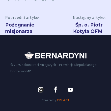
Poprzedni artykuł
Następny artykuł
Pożegnanie
Śp. o. Piotr
misjonarza
Kotyła OFM
© 2025 Zakon Braci Mniejszych – Prowincja Niepokalanego
Poczęcia NMP
Create by
CRE-ACT