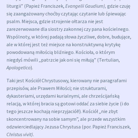
liturgii” (Papież Franciszek,
Evangelii Gaudium),
gdzie czuję
się zaangażowany choćby czytając czytanie lub śpiewając
psalm. Miejsca, gdzie strojenie ołtarza nie jest
zarezerwowane dla siostry zakonnej czy pana kościelnego.
Wspólnoty, w której padają słowa życzliwe, dobre, budujące,
ale w której jest też miejsce na konstruktywną krytykę
powodowaną miłością bliźniego. Kościoła, o którym
niegdyś mówili „patrzcie jak oni się miłują” (Tertulian,
Apologetico
).
Taki jest Kościół Chrystusowy, kierowany nie paragrafami
przepisów, ale Prawem Miłości; nie strukturami,
dykasteriami, urzędami kurialnymi, ale chrześcijańską
relacją, w której bracia są gotowi oddać za siebie życie (i do
tego jeszcze kochają nieprzyjaciół!). Kościół „nie zbyt
skoncentrowany na sobie samym”, ale przede wszystkim
odzwierciedlający Jezusa Chrystusa (por. Papież Franciszek,
Christus vivit).