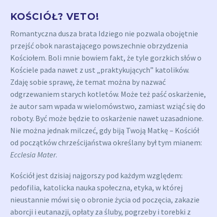
KOŚCIÓŁ? VETO!
Romantyczna dusza brata Idziego nie pozwala obojętnie
przejść obok narastającego powszechnie obrzydzenia
Kościołem. Boli mnie bowiem fakt, że tyle gorzkich słów o
Kościele pada nawet z ust „praktykujących” katolików.
Zdaję sobie sprawę, że temat można by nazwać
odgrzewaniem starych kotletów. Może też paść oskarżenie,
że autor sam wpada w wielomówstwo, zamiast wziąć się do
roboty. Być może będzie to oskarżenie nawet uzasadnione.
Nie można jednak milczeć, gdy biją Twoją Matkę – Kościół
od początków chrześcijaństwa określany był tym mianem:
Ecclesia Mater
.
Kościół jest dzisiaj najgorszy pod każdym względem:
pedofilia, katolicka nauka społeczna, etyka, w której
nieustannie mówi się o obronie życia od poczęcia, zakazie
aborcji i eutanazji, opłaty za śluby, pogrzeby i torebki z