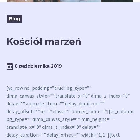
Blog
Kościół marzeń
8 października 2019
[vc_row no_padding=”true” bg_type=””
dima_canvas_style=”” translate_x=”0″ dima_z_index=”0″
delay=”” animate_item=”” delay_duration=””
delay_offset=”” id=”” class=”” border_color=””][vc_column
bg_type=”” dima_canvas_style=”” min_height=””
translate_x=”0″ dima_z_index=”0″ delay=””
delay_duration=”” delay_offset=”” width=”1/1″][text