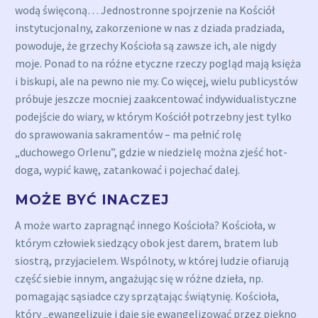
wodą święconą… Jednostronne spojrzenie na Kościół
instytucjonalny, zakorzenione w nas z dziada pradziada,
powoduje, że grzechy Kościoła są zawsze ich, ale nigdy
moje. Ponad to na różne etyczne rzeczy pogląd mają księża
i biskupi, ale na pewno nie my. Co więcej, wielu publicystów
próbuje jeszcze mocniej zaakcentować indywidualistyczne
podejście do wiary, w którym Kościół potrzebny jest tylko
do sprawowania sakramentów – ma pełnić rolę
„duchowego Orlenu”, gdzie w niedzielę można zjeść hot-
doga, wypić kawę, zatankować i pojechać dalej.
MOŻE BYĆ INACZEJ
A może warto zapragnąć innego Kościoła? Kościoła, w
którym człowiek siedzący obok jest darem, bratem lub
siostrą, przyjacielem. Wspólnoty, w której ludzie ofiarują
część siebie innym, angażując się w różne dzieła, np.
pomagając sąsiadce czy sprzątając świątynię. Kościoła,
który „ewangelizuje i daje się ewangelizować przez piękno