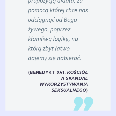
propozycją diabła, za
pomocą której chce nas
odciągnąć od Boga
żywego, poprzez
kłamliwą logikę, na
którą zbyt łatwo
dajemy się nabierać.
(BENEDYKT XVI,
KOŚCIÓŁ
A SKANDAL
WYKORZYSTYWANIA
SEKSUALNEGO
)