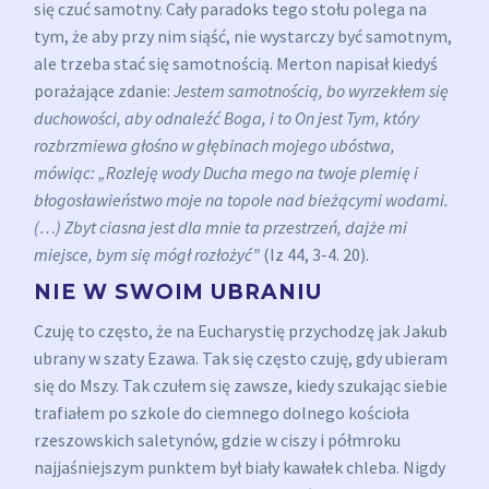
się czuć samotny. Cały paradoks tego stołu polega na
tym, że aby przy nim siąść, nie wystarczy być samotnym,
ale trzeba stać się samotnością. Merton napisał kiedyś
porażające zdanie:
Jestem samotnością, bo wyrzekłem się
duchowości, aby odnaleźć Boga, i to On jest Tym, który
rozbrzmiewa głośno w głębinach mojego ubóstwa,
mówiąc: „Rozleję wody Ducha mego na twoje plemię i
błogosławieństwo moje na topole nad bieżącymi wodami.
(…) Zbyt ciasna jest dla mnie ta przestrzeń, dajże mi
miejsce, bym się mógł rozłożyć”
(Iz 44, 3-4. 20).
NIE W SWOIM UBRANIU
Czuję to często, że na Eucharystię przychodzę jak Jakub
ubrany w szaty Ezawa. Tak się często czuję, gdy ubieram
się do Mszy. Tak czułem się zawsze, kiedy szukając siebie
trafiałem po szkole do ciemnego dolnego kościoła
rzeszowskich saletynów, gdzie w ciszy i półmroku
najjaśniejszym punktem był biały kawałek chleba. Nigdy