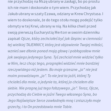
nie przychodzę na Mszę ubrany w zasługi, bo po prostu
ich nie mam i doskonale o tym wiem. Przychodzę jak
Jakub ubrany w szaty Ezawa, odziany w Krew Chrystusa. I
wiem to doskonale, że do tego stołu mogę podejść tylko
obmyty w tej Krwi, ubrany w nią. Na kilka chwil przed
swoją pierwszą Eucharystią Merton w swoim dzienniku
zapisał:
Ojcze, który zechciałeś być jak ślepiec w ciemności
tej wielkiej TAJEMNICY, którą jest objawienie Twojej miłości,
wznieś swe dłonie ponad moją głowę i pobłogosław mnie
jak swojego jedynego Syna. Tyś zechciał mnie widzieć tylko
w Nim, lecz chcąc tego, pragnąłeś widzieć mnie bardziej
rzeczywistego niż jestem. Bo moje grzeszne „ja” nie jest
moim prawdziwym „ja”. To nie jest ta jaźń, której Ty
chciałeś dla mnie, a jedynie ta, której ja chciałem dla
siebie. Nie pragnę już tego fałszywego „ja”. Teraz, Ojcze,
przychodzę do Ciebie w jaźni Twego własnego Syna, bo
Jego Najświętsze Serce zawładnęło mną i zniszczyło moje
grzechy, i to On przedstawia mnie Tobie
.