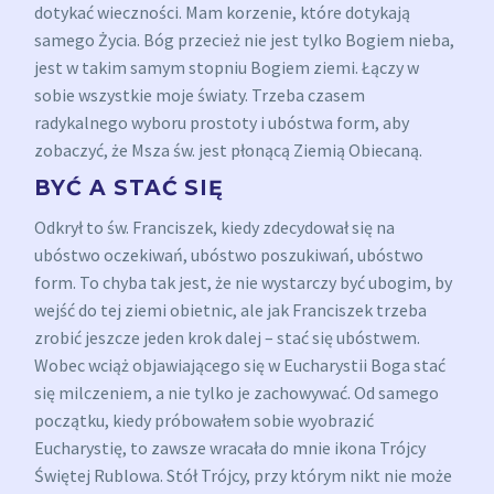
dotykać wieczności. Mam korzenie, które dotykają
samego Życia. Bóg przecież nie jest tylko Bogiem nieba,
jest w takim samym stopniu Bogiem ziemi. Łączy w
sobie wszystkie moje światy. Trzeba czasem
radykalnego wyboru prostoty i ubóstwa form, aby
zobaczyć, że Msza św. jest płonącą Ziemią Obiecaną.
BYĆ A STAĆ SIĘ
Odkrył to św. Franciszek, kiedy zdecydował się na
ubóstwo oczekiwań, ubóstwo poszukiwań, ubóstwo
form. To chyba tak jest, że nie wystarczy być ubogim, by
wejść do tej ziemi obietnic, ale jak Franciszek trzeba
zrobić jeszcze jeden krok dalej – stać się ubóstwem.
Wobec wciąż objawiającego się w Eucharystii Boga stać
się milczeniem, a nie tylko je zachowywać. Od samego
początku, kiedy próbowałem sobie wyobrazić
Eucharystię, to zawsze wracała do mnie ikona Trójcy
Świętej Rublowa. Stół Trójcy, przy którym nikt nie może