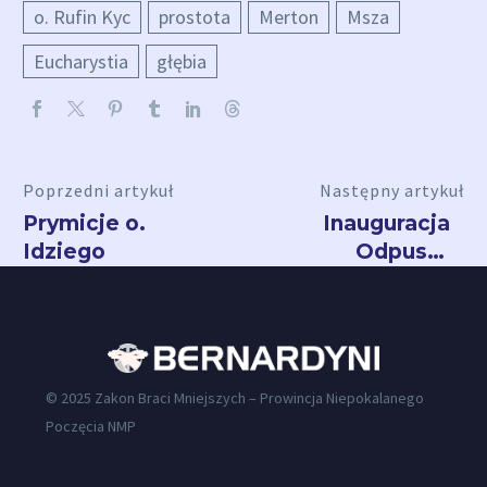
o. Rufin Kyc
prostota
Merton
Msza
Eucharystia
głębia
Poprzedni artykuł
Następny artykuł
Prymicje o.
Inauguracja
Idziego
Odpustu
św.
Antoniego
w
Radecznicy
© 2025 Zakon Braci Mniejszych – Prowincja Niepokalanego
Poczęcia NMP