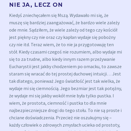
NIE JA, LECZ ON
Kiedyś zniechęcałem się Mszą. Wydawało mi się, że
muszę się bardziej zaangażować, że bardzo wiele zależy
ode mnie. Sądziłem, że wiele zależy od tego czy kościół
jest piękny czy nie oraz czy kapłan wydaje się pobożny
czy nie itd. Teraz wiem, że to nie ja przygotowuję ten
stół. Kiedy czasami czegoś nie rozumiem, albo wydaje mi
się to za trudne, albo kiedy innym razem przeżywanie
Eucharystii jest jakby chodzeniem po omacku, to zawsze
staram się wracać do tej prostej duchowej intuicji… Jest
tak dlatego, ponieważ Jego światłość jest tak wielka, że
wydaje mi się ciemnością. Jego bezmiar jest tak potężny,
że wydaje mi się jakby wokół mnie była tylko pustka. I
wiem, że prostota, ciemność i pustka to dla mnie
najbezpieczniejsze drogi do tego stołu. To nie są proste i
chciane doświadczenia. Przecież nie oszukujmy się –
każdy człowiek o zdrowych zmysłach ucieka od prostoty,