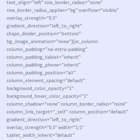
text_align=”left” row_border_radius=”none”
row_border_radius_applies=”bg” overflow=”visible”
overlay_strength=”0.3″
gradient_direction=”left_to_right”
shape_divider_position=”bottom”
bg_image_animation=”none”][vc_column
column_padding=”no-extra-padding”
column_padding_tablet=”inherit”
column_padding_phone=”inherit”
column_padding_position=”all”
column_element_spacing=”default”
background_color_opacity=”1″
background_hover_color_opacity=”1″
column_shadow=”none” column_border_radius=”none”
column_link_target=”_self” column_position=”default”
gradient_direction=”left_to_right”
overlay_strength=”0.3″ width=”1/1″
tablet_width_inherit=”default”