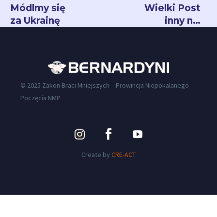
Módlmy się
Wielki Post
za Ukrainę
inny niż
wszystkie
© 2025 Zakon Braci Mniejszych – Prowincja Niepokalanego
Poczęcia NMP
Create by
CRE-ACT