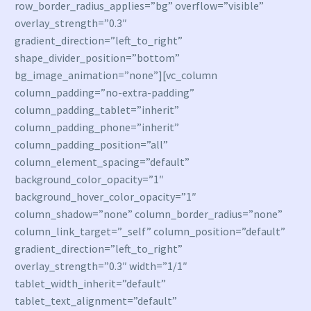
row_border_radius_applies=”bg” overflow=”visible”
overlay_strength=”0.3″
gradient_direction=”left_to_right”
shape_divider_position=”bottom”
bg_image_animation=”none”][vc_column
column_padding=”no-extra-padding”
column_padding_tablet=”inherit”
column_padding_phone=”inherit”
column_padding_position=”all”
column_element_spacing=”default”
background_color_opacity=”1″
background_hover_color_opacity=”1″
column_shadow=”none” column_border_radius=”none”
column_link_target=”_self” column_position=”default”
gradient_direction=”left_to_right”
overlay_strength=”0.3″ width=”1/1″
tablet_width_inherit=”default”
tablet_text_alignment=”default”