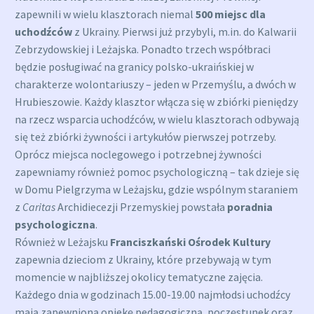
zapewnili w wielu klasztorach niemal
500 miejsc dla
uchodźców
z Ukrainy. Pierwsi już przybyli, m.in. do Kalwarii
Zebrzydowskiej i Leżajska. Ponadto trzech współbraci
będzie posługiwać na granicy polsko-ukraińskiej w
charakterze wolontariuszy – jeden w Przemyślu, a dwóch w
Hrubieszowie. Każdy klasztor włącza się w zbiórki pieniędzy
na rzecz wsparcia uchodźców, w wielu klasztorach odbywają
się też zbiórki żywności i artykułów pierwszej potrzeby.
Oprócz miejsca noclegowego i potrzebnej żywności
zapewniamy również pomoc psychologiczną – tak dzieje się
w Domu Pielgrzyma w Leżajsku, gdzie wspólnym staraniem
z
Caritas
Archidiecezji Przemyskiej powstała
poradnia
psychologiczna
.
Również w Leżajsku
Franciszkański Ośrodek Kultury
zapewnia dzieciom z Ukrainy, które przebywają w tym
momencie w najbliższej okolicy tematyczne zajęcia.
Każdego dnia w godzinach 15.00-19.00 najmłodsi uchodźcy
mają zapewnioną opiekę pedagogiczną, poczęstunek oraz