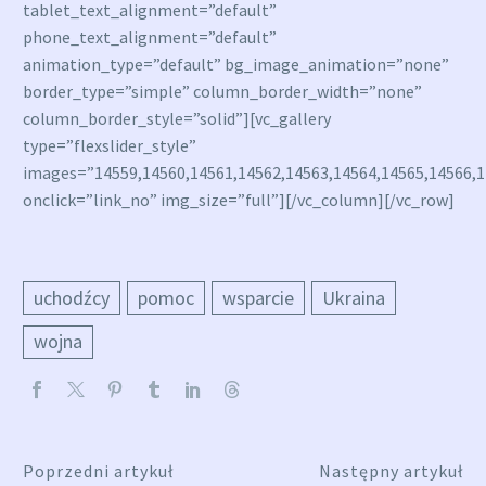
tablet_text_alignment=”default”
phone_text_alignment=”default”
animation_type=”default” bg_image_animation=”none”
border_type=”simple” column_border_width=”none”
column_border_style=”solid”][vc_gallery
type=”flexslider_style”
images=”14559,14560,14561,14562,14563,14564,14565,14566,1
onclick=”link_no” img_size=”full”][/vc_column][/vc_row]
uchodźcy
pomoc
wsparcie
Ukraina
wojna
Poprzedni artykuł
Następny artykuł