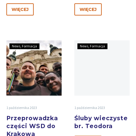
WIĘCEJ
WIĘCEJ
News
Formacja
News
Formacja
1 października 2023
1 października 2023
Przeprowadzka
Śluby wieczyste
części WSD do
br. Teodora
Krakowa