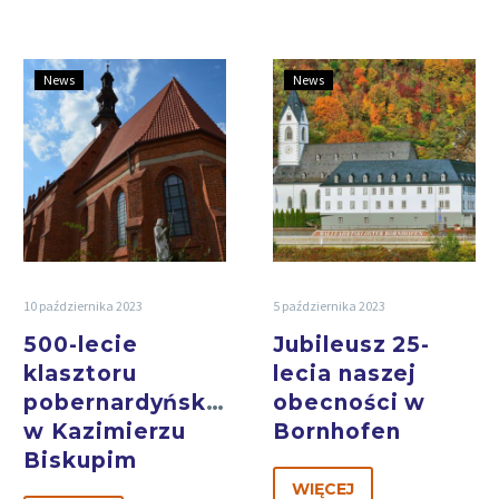
News
News
10 października 2023
5 października 2023
500-lecie
Jubileusz 25-
klasztoru
lecia naszej
pobernardyńskiego
obecności w
w Kazimierzu
Bornhofen
Biskupim
WIĘCEJ