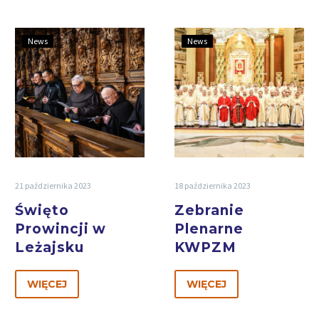
News
News
21 października 2023
18 października 2023
Święto
Zebranie
Prowincji w
Plenarne
Leżajsku
KWPZM
WIĘCEJ
WIĘCEJ