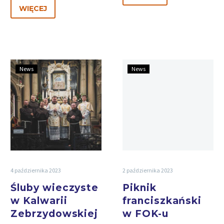
WIĘCEJ
News
News
4 października 2023
2 października 2023
Śluby wieczyste
Piknik
w Kalwarii
franciszkański
Zebrzydowskiej
w FOK-u