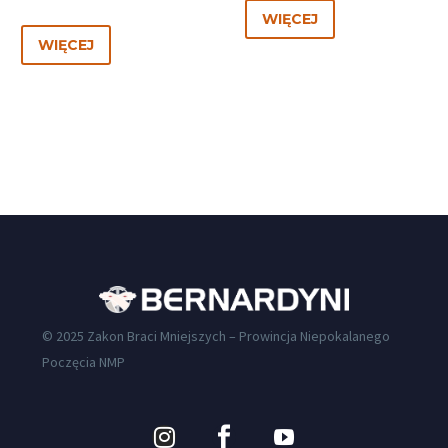
WIĘCEJ
WIĘCEJ
© 2025 Zakon Braci Mniejszych – Prowincja Niepokalanego
Poczęcia NMP