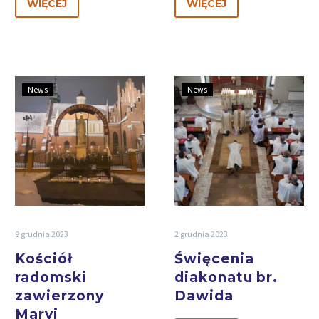
WIĘCEJ
WIĘCEJ
News
News
9 grudnia 2023
2 grudnia 2023
Kościół
Święcenia
radomski
diakonatu br.
zawierzony
Dawida
Maryi