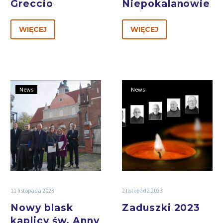
Greccio
Niepokalanowie
WIĘCEJ
WIĘCEJ
News
News
11 listopada 2023
2 listopada 2023
Nowy blask
Zaduszki 2023
kaplicy św. Anny