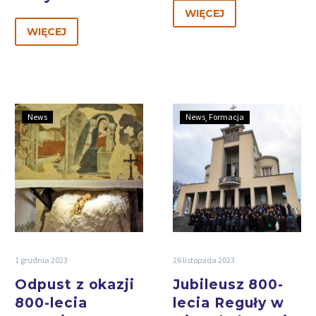
WIĘCEJ
WIĘCEJ
News
News
Formacja
1 grudnia 2023
26 listopada 2023
Odpust z okazji
Jubileusz 800-
800-lecia
lecia Reguły w