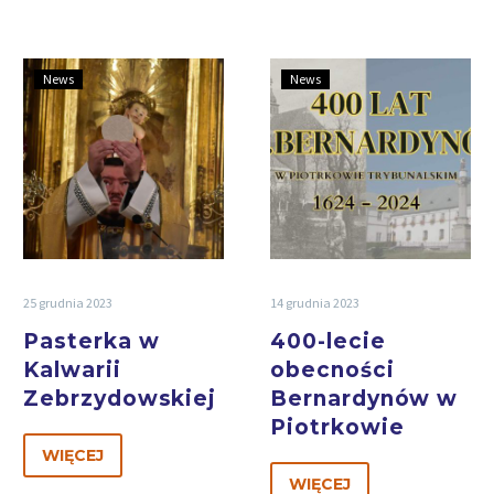
News
News
25 grudnia 2023
14 grudnia 2023
Pasterka w
400-lecie
Kalwarii
obecności
Zebrzydowskiej
Bernardynów w
Piotrkowie
WIĘCEJ
WIĘCEJ