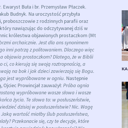
br. Ewaryst Buła i br. Przemysław Płaczek.
 Jakub Budnyk. Na uroczystość przybyła
omi, proboszczowie z rodzinnych parafii oraz
, który nawiązując do odczytywanej dziś w
jemnic królestwa objawionych prostaczkom (Mt
 brzmi archaicznie. Jest dla ans synonimem
ogo inni patrzą z politowaniem. Dlaczego więc
 a objawia prostaczkom?
Dlatego, że w Biblii
 ci, co kierują się swoją roztropnością, a
KA
wają na bok i jak dzieci zawierzają się Bogu.
oga jest wypróbowane w ogniu.
Następnie
ą, Ojciec Prowincjał zauważył:
Próba ognia
 zostaną wypróbowane wasze słowa i wasze
końca życia.
Te słowa to: w posłuszeństwie,
wiedzieć dzisiaj w posłuszeństwie? Nic. Wagę
. Jaką wartość miałby ślub posłuszeństwa,
lały?
Przekonacie się, czy te decyzje, które