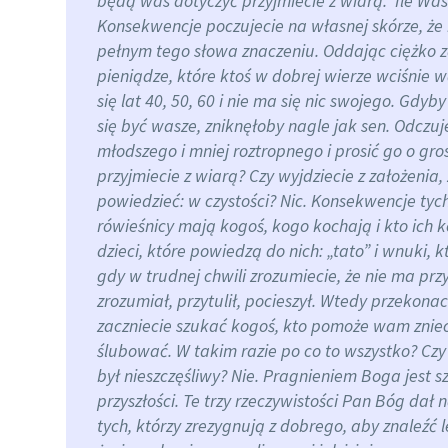
będą was dotyczyć przyjmiecie z wiarą.
Ile Was
Konsekwencje poczujecie na własnej skórze, że 
pełnym tego słowa znaczeniu. Oddając ciężko 
pieniądze, które ktoś w dobrej wierze wciśnie 
się lat 40, 50, 60 i nie ma się nic swojego. Gdyb
się być wasze, zniknęłoby nagle jak sen. Odczuj
młodszego i mniej roztropnego i prosić go o gr
przyjmiecie z wiarą? Czy wyjdziecie z założenia,
powiedzieć: w czystości? Nic. Konsekwencje tych
rówieśnicy mają kogoś, kogo kochają i kto ich 
dzieci, które powiedzą do nich: „tato” i wnuki, 
gdy w trudnej chwili zrozumiecie, że nie ma prz
zrozumiał, przytulił, pocieszył.
Wtedy przekonacie
zaczniecie szukać kogoś, kto pomoże wam zniecz
ślubować.
W takim razie po co to wszystko? Cz
był nieszczęśliwy?
Nie. Pragnieniem Boga jest s
przyszłości. Te trzy rzeczywistości Pan Bóg dał 
tych, którzy zrezygnują z dobrego, aby znaleźć 