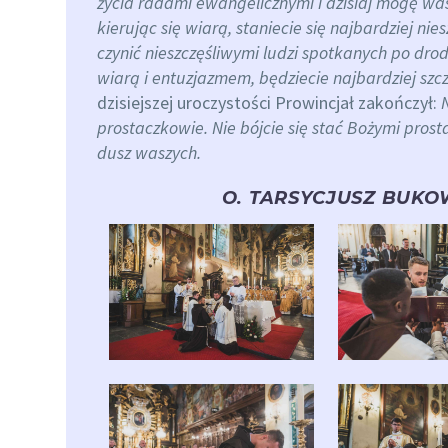
życia radami ewangelicznymi i dzisiaj mogę was 
kierując się wiarą, staniecie się najbardziej ni
czynić nieszczęśliwymi ludzi spotkanych po drodz
wiarą i entuzjazmem, będziecie najbardziej szc
dzisiejszej uroczystości Prowincjał zakończył:
prostaczkowie. Nie bójcie się stać Bożymi prost
dusz waszych.
O. TARSYCJUSZ BUKO