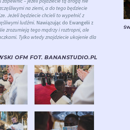
zapewnić – jeżeli pójdziecie tą drogą nie
eszczęśliwymi na ziemi, a do tego będziecie
e. Jeżeli będziecie chcieli to wypełnić z
zęśliwymi ludźmi.
Nawiązując do Ewangelii z
ŚW
Nie zrozumieją tego mądrzy i roztropni, ale
aczkami. Tylko wtedy znajdziecie ukojenie dla
WSKI OFM FOT. BANANSTUDIO.PL