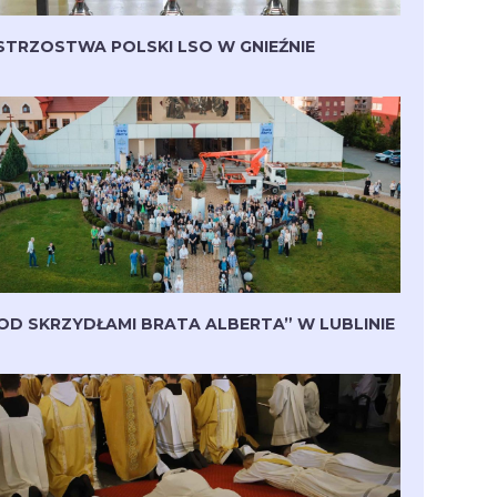
STRZOSTWA POLSKI LSO W GNIEŹNIE
OD SKRZYDŁAMI BRATA ALBERTA” W LUBLINIE