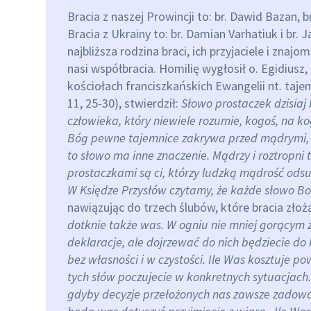
Bracia z naszej Prowincji to: br. Dawid Bazan, 
Bracia z Ukrainy to: br. Damian Varhatiuk i br.
najbliższa rodzina braci, ich przyjaciele i znaj
nasi współbracia. Homilię wygłosił o. Egidiusz
kościołach franciszkańskich Ewangelii nt. ta
11, 25-30), stwierdził:
Słowo prostaczek dzisiaj
człowieka, który niewiele rozumie, kogoś, na k
Bóg pewne tajemnice zakrywa przed mądrymi,
to słowo ma inne znaczenie. Mądrzy i roztropni to
prostaczkami są ci, którzy ludzką mądrość odsu
W Księdze Przysłów czytamy, że każde słowo B
nawiązując do trzech ślubów, które bracia złoż
dotknie także was. W ogniu nie mniej gorącym
deklaracje, ale dojrzewać do nich będziecie do 
bez własności i w czystości.
Ile Was kosztuje po
tych słów poczujecie w konkretnych sytuacjach
gdyby decyzje przełożonych nas zawsze zadowa