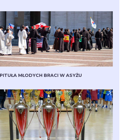
PITUŁA MŁODYCH BRACI W ASYŻU