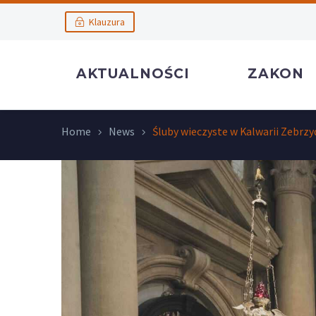
Klauzura
AKTUALNOŚCI
ZAKON
Home
News
Śluby wieczyste w Kalwarii Zebrzy