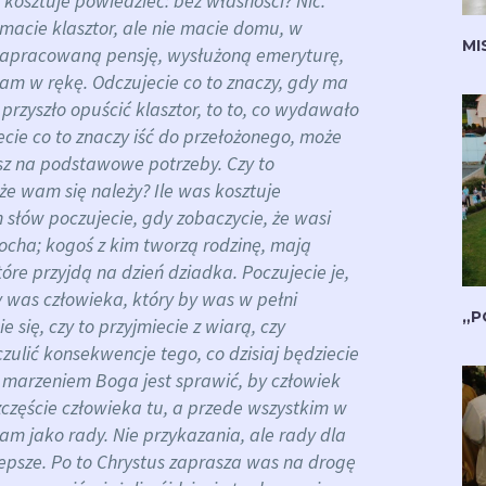
 kosztuje powiedzieć: bez własności?
Nic.
macie klasztor, ale nie macie domu, w
MI
zapracowaną pensję, wysłużoną emeryturę,
wam w rękę. Odczujecie co to znaczy, gdy ma
y przyszło opuścić klasztor, to to, co wydawało
ecie co to znaczy iść do przełożonego, może
osz na podstawowe potrzeby. Czy to
 że wam się należy?
Ile was kosztuje
 słów poczujecie, gdy zobaczycie, że wasi
kocha; kogoś z kim tworzą rodzinę, mają
które przyjdą na dzień dziadka.
Poczujecie je,
y was człowieka, który by was w pełni
„P
 się, czy to przyjmiecie z wiarą, czy
ulić konsekwencje tego, co dzisiaj będziecie
y marzeniem Boga jest sprawić, by człowiek
zczęście człowieka tu, a przede wszystkim w
nam jako rady. Nie przykazania, ale rady dla
lepsze.
Po to Chrystus zaprasza was na drogę