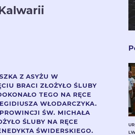
Kalwarii
P
SZKA Z ASYŻU W
ĘCIU BRACI ZŁOŻYŁO ŚLUBY
 DOKONAŁO TEGO NA RĘCE
 EGIDIUSZA WŁODARCZYKA.
PROWINCJI ŚW. MICHAŁA
OŻYŁO ŚLUBY NA RĘCE
UR
ENEDYKTA ŚWIDERSKIEGO.
LW