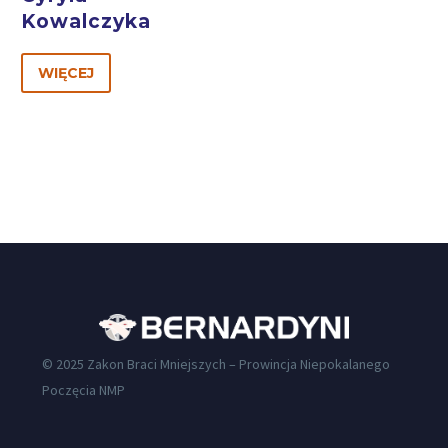
Kowalczyka
WIĘCEJ
© 2025 Zakon Braci Mniejszych – Prowincja Niepokalanego
Poczęcia NMP