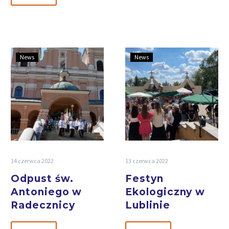
News
News
14 czerwca 2022
13 czerwca 2022
Odpust św.
Festyn
Antoniego w
Ekologiczny w
Radecznicy
Lublinie