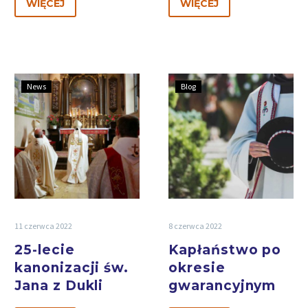
WIĘCEJ
WIĘCEJ
News
Blog
11 czerwca 2022
8 czerwca 2022
25-lecie
Kapłaństwo po
kanonizacji św.
okresie
Jana z Dukli
gwarancyjnym