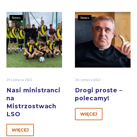
News
News
29 czerwca 2022
26 czerwca 2022
Nasi ministranci
Drogi proste –
na
polecamy!
Mistrzostwach
LSO
WIĘCEJ
WIĘCEJ