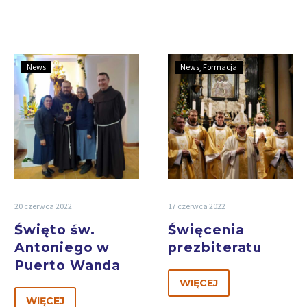
News
News
Formacja
20 czerwca 2022
17 czerwca 2022
Święto św.
Święcenia
Antoniego w
prezbiteratu
Puerto Wanda
WIĘCEJ
WIĘCEJ