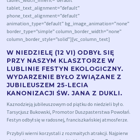
tablet_width_inherit=”default”
tablet_text_alignment=”default”
phone_text_alignment=”default”
animation_type=”default” bg_image_animation=”none”
border_type=”simple” column_border_width=”none”
column_border_style=”solid”][vc_column_text]
W NIEDZIELĘ (12 VI) ODBYŁ SIĘ
PRZY NASZYM KLASZTORZE W
LUBLINIE FESTYN EKOLOGICZNY.
WYDARZENIE BYŁO ZWIĄZANE Z
JUBILEUSZEM 25-LECIA
KANONIZACJI ŚW. JANA Z DUKLI.
Kaznodzieją jubileuszowym od piątku do niedzieli był o.
Tarsycjusz Bukowski, Promotor Duszpasterstwa Powołań.
Festyn odbył się w radosnej, franciszkańskiej atmosferze.
Przybyli wierni korzystali z rozmaitych atrakcji. Najpierw