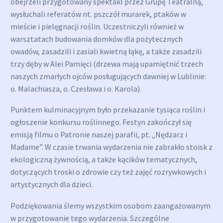
obejrzeli przygotowany spektakl przez Grupę Teatralną,
wysłuchali referatów nt. pszczół murarek, ptaków w
mieście i pielęgnacji roślin. Uczestniczyli również w
warsztatach budowania domków dla pożytecznych
owadów, zasadzili i zasiali kwietną łąkę, a także zasadzili
trzy dęby w Alei Pamięci (drzewa mają upamiętnić trzech
naszych zmarłych ojców posługujących dawniej w Lublinie:
o. Malachiasza, o. Czesława i o. Karola).
Punktem kulminacyjnym było przekazanie tysiąca roślin i
ogłoszenie konkursu roślinnego. Festyn zakończył się
emisją filmu o Patronie naszej parafii, pt. „Nędzarz i
Madame”. W czasie trwania wydarzenia nie zabrakło stoisk z
ekologiczną żywnością, a także kącików tematycznych,
dotyczących troski o zdrowie czy też zajęć rozrywkowych i
artystycznych dla dzieci.
Podziękowania ślemy wszystkim osobom zaangażowanym
w przygotowanie tego wydarzenia. Szczególne