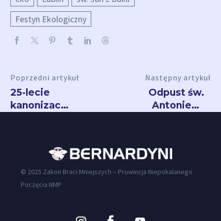
Festyn Ekologiczny
Poprzedni artykuł
Następny artykuł
25-lecie
Odpust św.
kanonizacji
Antoniego
św. Jana z
w
Dukli
Radecznicy
© 2025 Zakon Braci Mniejszych – Prowincja Niepokalanego
Poczęcia NMP