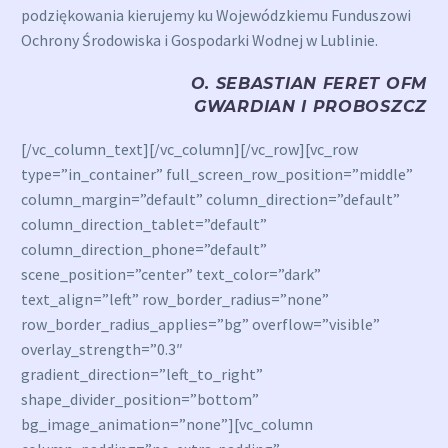
podziękowania kierujemy ku Wojewódzkiemu Funduszowi
Ochrony Środowiska i Gospodarki Wodnej w Lublinie.
O. SEBASTIAN FERET OFM
GWARDIAN I PROBOSZCZ
[/vc_column_text][/vc_column][/vc_row][vc_row
type=”in_container” full_screen_row_position=”middle”
column_margin=”default” column_direction=”default”
column_direction_tablet=”default”
column_direction_phone=”default”
scene_position=”center” text_color=”dark”
text_align=”left” row_border_radius=”none”
row_border_radius_applies=”bg” overflow=”visible”
overlay_strength=”0.3″
gradient_direction=”left_to_right”
shape_divider_position=”bottom”
bg_image_animation=”none”][vc_column