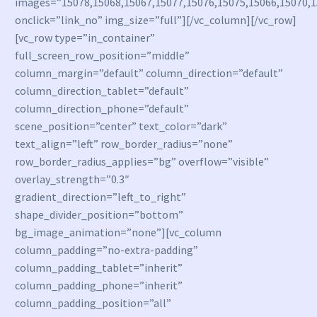
images=”15078,15068,15067,15077,15076,15075,15066,15070,1
onclick=”link_no” img_size=”full”][/vc_column][/vc_row]
[vc_row type=”in_container”
full_screen_row_position=”middle”
column_margin=”default” column_direction=”default”
column_direction_tablet=”default”
column_direction_phone=”default”
scene_position=”center” text_color=”dark”
text_align=”left” row_border_radius=”none”
row_border_radius_applies=”bg” overflow=”visible”
overlay_strength=”0.3″
gradient_direction=”left_to_right”
shape_divider_position=”bottom”
bg_image_animation=”none”][vc_column
column_padding=”no-extra-padding”
column_padding_tablet=”inherit”
column_padding_phone=”inherit”
column_padding_position=”all”