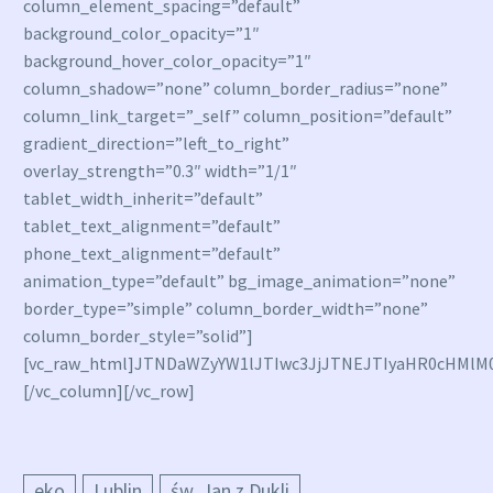
column_element_spacing=”default”
background_color_opacity=”1″
background_hover_color_opacity=”1″
column_shadow=”none” column_border_radius=”none”
column_link_target=”_self” column_position=”default”
gradient_direction=”left_to_right”
overlay_strength=”0.3″ width=”1/1″
tablet_width_inherit=”default”
tablet_text_alignment=”default”
phone_text_alignment=”default”
animation_type=”default” bg_image_animation=”none”
border_type=”simple” column_border_width=”none”
column_border_style=”solid”]
[vc_raw_html]JTNDaWZyYW1lJTIwc3JjJTNEJTIyaHR0cHMl
[/vc_column][/vc_row]
eko
Lublin
św. Jan z Dukli