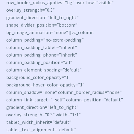
row_border_radius_applies=”bg” overflow=”visible”
overlay_strength=”0.3″
gradient_direction=”left_to_right”
shape_divider_position=”bottom”
bg_image_animation=”none”][vc_column
column_padding=”no-extra-padding”
column_padding_tablet=”inherit”
column_padding_phone=”inherit”
column_padding_position=”all”
column_element_spacing=”default”
background_color_opacity=”1″
background_hover_color_opacity=”1″
column_shadow=”none” column_border_radius=”none”
column_link_target=”_self” column_position=”default”
gradient_direction=”left_to_right”
overlay_strength=”0.3″ width=”1/1″
tablet_width_inherit=”default”
tablet_text_alignment=”default”