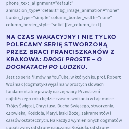
phone_text_alignment=”default”
animation_type=”default” bg_image_animation=”none”
border_type=”simple” column_border_width=”none”
column_border_style=”solid”][vc_column_text]
NA CZAS WAKACYJNY I NIE TYLKO
POLECAMY SERIĘ STWORZONĄ
PRZEZ BRACI FRANCISZKANÓW Z
KRAKOWA:
DROGI PROSTE – O
DOGMATACH PO LUDZKU
.
Jest to seria filmów na YouTube, w których ks. prof. Robert
Woźniak (dogmatyk) wyjaśnia w prostych słowach
fundamentalne prawdy naszej wiary. Przestrzeń
najbliższego roku będzie czasem wnikania w tajemnice
Trójcy Świętej, Chrystusa, Ducha Świętego, stworzenia,
człowieka, Kościoła, Maryi, łaski Bożej, sakramentów i
czasów ostatecznych. Na każdy z wymienionych dogmatów
popatrzymy od strony nauczania Kościoła, od strony