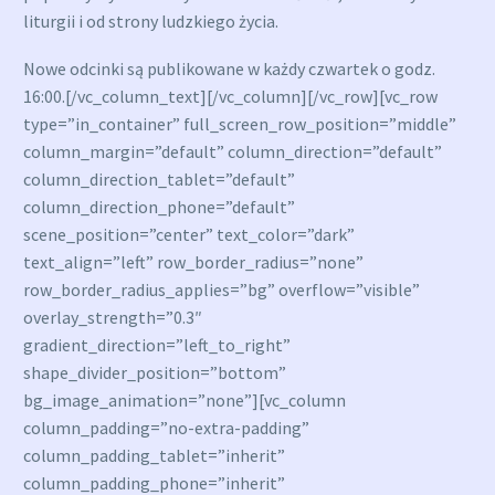
liturgii i od strony ludzkiego życia.
Nowe odcinki są publikowane w każdy czwartek o godz.
16:00.
[/vc_column_text][/vc_column][/vc_row][vc_row
type=”in_container” full_screen_row_position=”middle”
column_margin=”default” column_direction=”default”
column_direction_tablet=”default”
column_direction_phone=”default”
scene_position=”center” text_color=”dark”
text_align=”left” row_border_radius=”none”
row_border_radius_applies=”bg” overflow=”visible”
overlay_strength=”0.3″
gradient_direction=”left_to_right”
shape_divider_position=”bottom”
bg_image_animation=”none”][vc_column
column_padding=”no-extra-padding”
column_padding_tablet=”inherit”
column_padding_phone=”inherit”