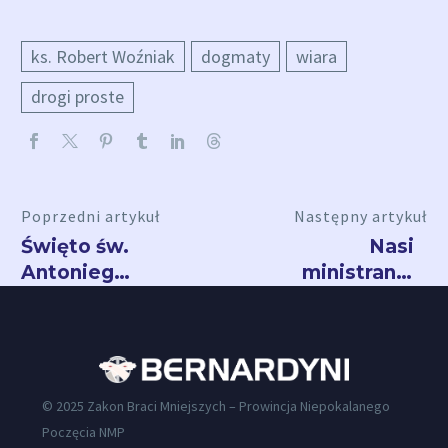
ks. Robert Woźniak
dogmaty
wiara
drogi proste
Poprzedni artykuł
Następny artykuł
Święto św.
Nasi
Antoniego
ministranci
w Puerto
na
Wanda
Mistrzostwach
LSO
© 2025 Zakon Braci Mniejszych – Prowincja Niepokalanego
Poczęcia NMP