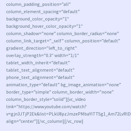
column_padding_position=”all”
column_element_spacing=”default”
background_color_opacity=”1″
background_hover_color_opacity=”1″
column_shadow=”none” column_border_radius=”none”
column_link_target=”_self” column_position=”default”
gradient_direction=”left_to_right”
overlay_strength=”0.3″ width=”1/1″
tablet_width_inherit=”default”
tablet_text_alignment=”default”
phone_text_alignment=”default”
animation_type=”default” bg_image_animation=”none”
border_type=”simple” column_border_width=”none”
column_border_style=”solid”][vc_video
link=”https://www.youtube.com/watch?
v=gjn3JTjP2Ek&list=PLkU8pzJmzePMbaYlTTSg1_Am72LvRlD
align=”center”][/vc_column][/vc_row]