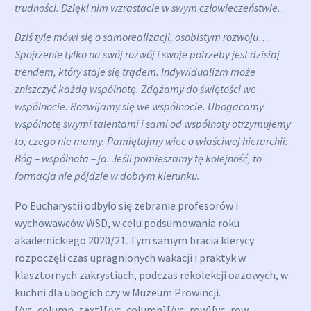
trudności. Dzięki nim wzrastacie w swym człowieczeństwie.
Dziś tyle mówi się o samorealizacji, osobistym rozwoju…
Spojrzenie tylko na swój rozwój i swoje potrzeby jest dzisiaj
trendem, który staje się trądem. Indywidualizm może
zniszczyć każdą wspólnotę. Zdążamy do świętości we
wspólnocie. Rozwijamy się we wspólnocie. Ubogacamy
wspólnotę swymi talentami i sami od wspólnoty otrzymujemy
to, czego nie mamy. Pamiętajmy wiec o właściwej hierarchii:
Bóg – wspólnota – ja. Jeśli pomieszamy tę kolejność, to
formacja nie pójdzie w dobrym kierunku.
Po Eucharystii odbyło się zebranie profesorów i
wychowawców WSD, w celu podsumowania roku
akademickiego 2020/21. Tym samym bracia klerycy
rozpoczęli czas upragnionych wakacji i praktyk w
klasztornych zakrystiach, podczas rekolekcji oazowych, w
kuchni dla ubogich czy w Muzeum Prowincji.
[/vc_column_text][/vc_column][/vc_row][vc_row