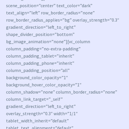
scene_position=”center” text_color=”dark”
text_align=”left” row_border_radius=”none”
row_border_radius_applies=”bg” overlay_strength=”0.3″
gradient_direction=”left_to_right”
shape_divider_position=”bottom”
bg_image_animation=”none”][vc_column
column_padding=”no-extra-padding”
column_padding_tablet=”inherit”
column_padding_phone=”inherit”
column_padding_position=”all”
background_color_opacity=”1″
background_hover_color_opacity=”1″
column_shadow=”none” column_border_radius=”none”
column_link_target=”_self”
gradient_direction=”left_to_right”
overlay_strength=”0.3″ width=”1/1″
tablet_width_inherit=”default”
tablet_text_alignment=”default”