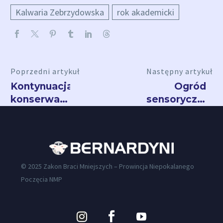
Kalwaria Zebrzydowska
rok akademicki
Poprzedni artykuł
Następny artykuł
Kontynuacja
Ogród
konserwacji
sensoryczny
inkunabułów
w Leżajsku
© 2025 Zakon Braci Mniejszych – Prowincja Niepokalanego
Poczęcia NMP