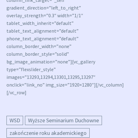
column_link_target=”_self”
gradient_direction=”left_to_right”
overlay_strength=”0.3″ width=”1/1″
tablet_width_inherit=”default”
tablet_text_alignment=”default”
phone_text_alignment=”default”
column_border_width=”none”
column_border_style=”solid”
bg_image_animation=”none”][vc_gallery
type=”flexslider_style”
images=”13293,13294,13301,13295,13297″
onclick=”link_no” img_size=”1920×1280″][/vc_column]
[/vc_row]
WSD
Wyższe Seminarium Duchowne
zakończenie roku akademickiego