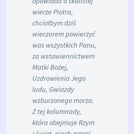
opowiada o skalistej
wierze Piotra,
chciałbym dziś
wieczorem powierzyć
was wszystkich Panu,
za wstawiennictwem
Matki Bożej,
Uzdrowienia Jego
ludu, Gwiazdy
wzburzonego morza.
Z tej kolumnady,
która obejmuje Rzym
i świat, niech zstąpi