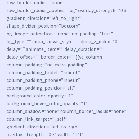
row_border_radius=”none”
row_border_radius_applies=”bg” overlay_strength=”0.3″
gradient_direction=”left_to_right”
shape_divider_position=”bottom”
bg_image_animation=”none” no_padding=”true”
bg_type=”” dima_canvas_style=”” dima_z_index=”0″
delay=”” animate_item=”” delay_duration=””
delay_offset=”” border_color=””][vc_column
column_padding=”no-extra-padding”
column_padding_tablet=”inherit”
column_padding_phone=”inherit”
column_padding_position=”all”
background_color_opacity=”1″
background_hover_color_opacity=”1″
column_shadow=”none” column_border_radius=”none”
column_link_target=”_self”
gradient_direction=”left_to_right”
overlay_strength=”0.3″ width=”1/1″