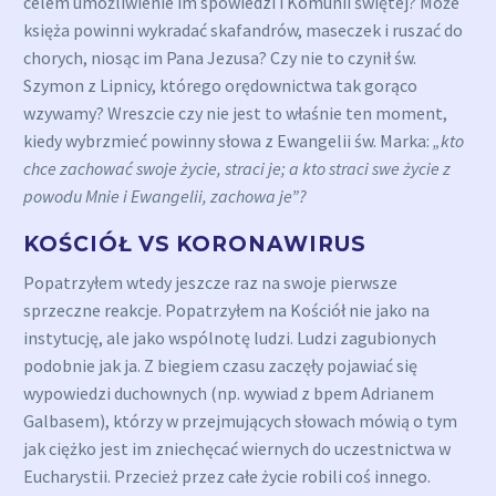
celem umożliwienie im spowiedzi i Komunii świętej? Może
księża powinni wykradać skafandrów, maseczek i ruszać do
chorych, niosąc im Pana Jezusa? Czy nie to czynił św.
Szymon z Lipnicy, którego orędownictwa tak gorąco
wzywamy? Wreszcie czy nie jest to właśnie ten moment,
kiedy wybrzmieć powinny słowa z Ewangelii św. Marka:
„kto
chce zachować swoje życie, straci je; a kto straci swe życie z
powodu Mnie i Ewangelii, zachowa je”?
KOŚCIÓŁ VS KORONAWIRUS
Popatrzyłem wtedy jeszcze raz na swoje pierwsze
sprzeczne reakcje. Popatrzyłem na Kościół nie jako na
instytucję, ale jako wspólnotę ludzi. Ludzi zagubionych
podobnie jak ja. Z biegiem czasu zaczęły pojawiać się
wypowiedzi duchownych (np. wywiad z bpem Adrianem
Galbasem), którzy w przejmujących słowach mówią o tym
jak ciężko jest im zniechęcać wiernych do uczestnictwa w
Eucharystii. Przecież przez całe życie robili coś innego.