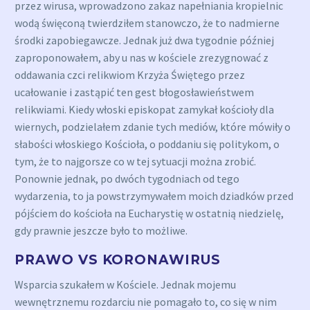
przez wirusa, wprowadzono zakaz napełniania kropielnic
wodą święconą twierdziłem stanowczo, że to nadmierne
środki zapobiegawcze. Jednak już dwa tygodnie później
zaproponowałem, aby u nas w kościele zrezygnować z
oddawania czci relikwiom Krzyża Świętego przez
ucałowanie i zastąpić ten gest błogosławieństwem
relikwiami. Kiedy włoski episkopat zamykał kościoły dla
wiernych, podzielałem zdanie tych mediów, które mówiły o
słabości włoskiego Kościoła, o poddaniu się politykom, o
tym, że to najgorsze co w tej sytuacji można zrobić.
Ponownie jednak, po dwóch tygodniach od tego
wydarzenia, to ja powstrzymywałem moich dziadków przed
pójściem do kościoła na Eucharystię w ostatnią niedzielę,
gdy prawnie jeszcze było to możliwe.
PRAWO VS KORONAWIRUS
Wsparcia szukałem w Kościele. Jednak mojemu
wewnętrznemu rozdarciu nie pomagało to, co się w nim