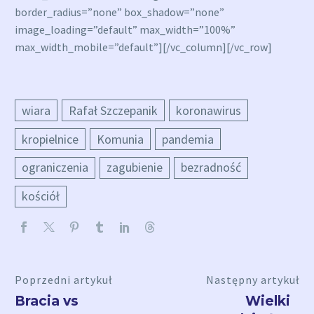
border_radius=”none” box_shadow=”none”
image_loading=”default” max_width=”100%”
max_width_mobile=”default”][/vc_column][/vc_row]
wiara
Rafał Szczepanik
koronawirus
kropielnice
Komunia
pandemia
ograniczenia
zagubienie
bezradność
kościół
Poprzedni artykuł
Następny artykuł
Bracia vs
Wielki