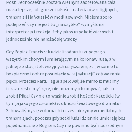
Post. Jednocześnie została wiernym zaoferowana cała
masa lepszej lub gorszej jakości materiałów religijnych,
transmisji i łańcuszków modlitewnych. Miałem sporo
podejrzeń czy nie jest to „na szybko” wymyślona
interpretacja i reakcja, żeby jakoś uspokoić wiernych i
jednocześnie nie narażać się władzy.
Gdy Papież Franciszek udzielił odpustu zupełnego
wszystkim chorym i umierającym na koronawirusa, a w
jednej ze stacji telewizyjnych usłyszałem, że „w sumie to
bezpieczne i dobre posunięcie w tej sytuacji” coś we mnie
pękło. Przecież kard. Tagle apelował, że mimo iż musimy
teraz często myć ręce, nie możemy ich umywać, jak to
zrobił Piłat! Czy nie to właśnie zrobił Kościół Katolicki (w
tym ja jako jego członek) w obliczu światowego dramatu?
Schowaliśmy się w domach i uczestniczymy w medialnych
transmisjach, podczas gdy setki ludzi dziennie umierają bez
pojednania się z Bogiem. Czy nie powinno być nadrzędnym