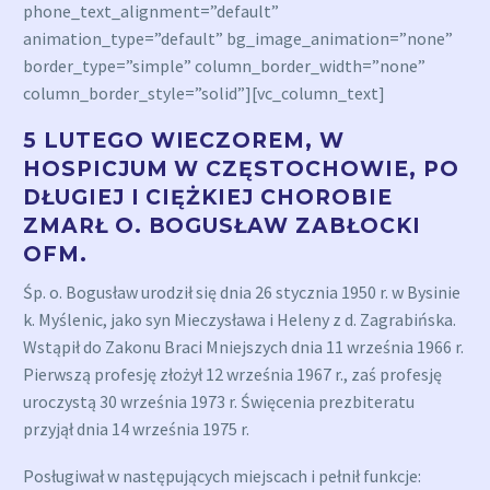
phone_text_alignment=”default”
animation_type=”default” bg_image_animation=”none”
border_type=”simple” column_border_width=”none”
column_border_style=”solid”][vc_column_text]
5 LUTEGO
WIECZOREM, W
HOSPICJUM W CZĘSTOCHOWIE, PO
DŁUGIEJ I CIĘŻKIEJ CHOROBIE
ZMARŁ O. BOGUSŁAW ZABŁOCKI
OFM.
Śp. o. Bogusław urodził się dnia 26 stycznia 1950 r. w Bysinie
k. Myślenic, jako syn Mieczysława i Heleny z d. Zagrabińska.
Wstąpił do Zakonu Braci Mniejszych dnia 11 września 1966 r.
Pierwszą profesję złożył 12 września 1967 r., zaś prof
esję
uroczystą 30 września 1973 r.
Święcenia prezbiteratu
przyjął dnia 14 września 1975 r.
Posługiwał w następujących miejscach i pełnił funkcje: