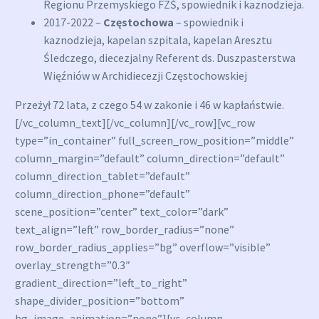
Regionu Przemyskiego FZŚ, spowiednik i kaznodzieja.
2017-2022 –
Częstochowa
– spowiednik i
kaznodzieja, kapelan szpitala, kapelan Aresztu
Śledczego, diecezjalny Referent ds. Duszpasterstwa
Więźniów w Archidiecezji Częstochowskiej
Przeżył 72 lata, z czego 54 w zakonie i 46 w kapłaństwie.
[/vc_column_text][/vc_column][/vc_row][vc_row
type=”in_container” full_screen_row_position=”middle”
column_margin=”default” column_direction=”default”
column_direction_tablet=”default”
column_direction_phone=”default”
scene_position=”center” text_color=”dark”
text_align=”left” row_border_radius=”none”
row_border_radius_applies=”bg” overflow=”visible”
overlay_strength=”0.3″
gradient_direction=”left_to_right”
shape_divider_position=”bottom”
bg_image_animation=”none”][vc_column