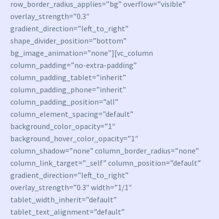
row_border_radius_applies=”bg” overflow=”visible”
overlay_strength=”0.3″
gradient_direction=”left_to_right”
shape_divider_position=”bottom”
bg_image_animation=”none”][vc_column
column_padding=”no-extra-padding”
column_padding_tablet=”inherit”
column_padding_phone=”inherit”
column_padding_position=”all”
column_element_spacing=”default”
background_color_opacity=”1″
background_hover_color_opacity=”1″
column_shadow=”none” column_border_radius=”none”
column_link_target=”_self” column_position=”default”
gradient_direction=”left_to_right”
overlay_strength=”0.3″ width=”1/1″
tablet_width_inherit=”default”
tablet_text_alignment=”default”