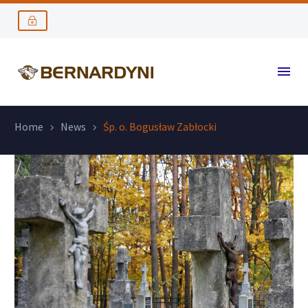
Home
News
Śp. o. Bogusław Zabłocki