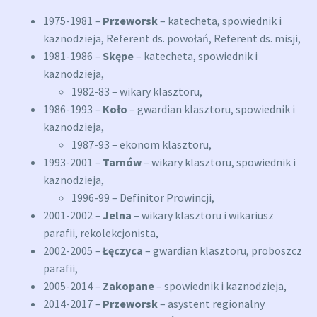
1975-1981 –
Przeworsk
– katecheta, spowiednik i
kaznodzieja, Referent ds. powołań, Referent ds. misji,
1981-1986 –
Skępe
– katecheta, spowiednik i
kaznodzieja,
1982-83 – wikary klasztoru,
1986-1993 –
Koło
– gwardian klasztoru, spowiednik i
kaznodzieja,
1987-93 – ekonom klasztoru,
1993-2001 –
Tarnów
– wikary klasztoru, spowiednik i
kaznodzieja,
1996-99 – Definitor Prowincji,
2001-2002 –
Jelna
– wikary klasztoru i wikariusz
parafii, rekolekcjonista,
2002-2005 –
Łęczyca
– gwardian klasztoru, proboszcz
parafii,
2005-2014 –
Zakopane
– spowiednik i kaznodzieja,
2014-2017 –
Przeworsk
– asystent regionalny