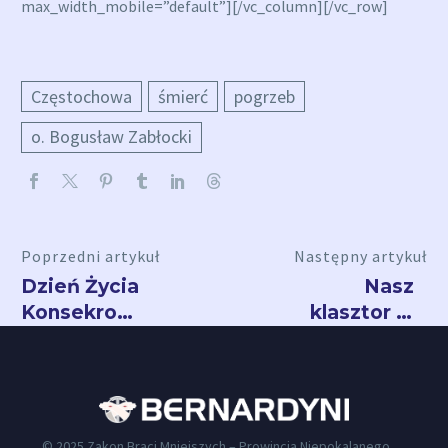
max_width_mobile=”default”][/vc_column][/vc_row]
Częstochowa
śmierć
pogrzeb
o. Bogusław Zabłocki
Poprzedni artykuł
Następny artykuł
Dzień Życia
Nasz
Konsekrowanego
klasztor w
w
Radomiu
kalwaryjskiej
będzie
bazylice
Pomnikiem
Historii
© 2025 Zakon Braci Mniejszych – Prowincja Niepokalanego