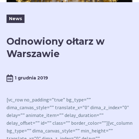
News
Odnowiony ołtarz w
Warszawie
1 grudnia 2019
[vc_row no_padding=”true” bg_type=””
dima_canvas_style=”” translate_x=”0″ dima_z_index=”0″
delay=”” animate_item=”” delay_duration=””
delay_offset=”” id=”” class=”” border_color=””][vc_column
bg_type=”” dima_canvas_style=”” min_height=””
translate_x=”0″ dima_z_index=”0″ delay=””