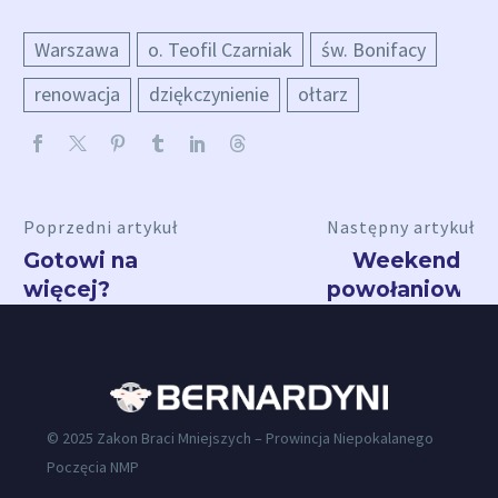
Warszawa
o. Teofil Czarniak
św. Bonifacy
renowacja
dziękczynienie
ołtarz
Poprzedni artykuł
Następny artykuł
Gotowi na
Weekend
więcej?
powołaniowy
© 2025 Zakon Braci Mniejszych – Prowincja Niepokalanego
Poczęcia NMP