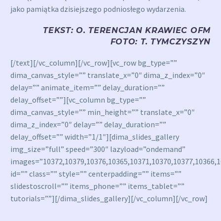
jako pamiątka dzisiejszego podniosłego wydarzenia.
TEKST: O. TERENCJAN KRAWIEC OFM
FOTO: T. TYMCZYSZYN
[/text][/vc_column][/vc_row][vc_row bg_type=””
dima_canvas_style=”” translate_x=”0″ dima_z_index=”0″
delay=”” animate_item=”” delay_duration=””
delay_offset=””][vc_column bg_type=””
dima_canvas_style=”” min_height=”” translate_x=”0″
dima_z_index=”0″ delay=”” delay_duration=””
delay_offset=”” width=”1/1″][dima_slides_gallery
img_size=”full” speed=”300″ lazyload=”ondemand”
images=”10372,10379,10376,10365,10371,10370,10377,10366,1
id=”” class=”” style=”” centerpadding=”” items=””
slidestoscroll=”” items_phone=”” items_tablet=””
tutorials=””][/dima_slides_gallery][/vc_column][/vc_row]