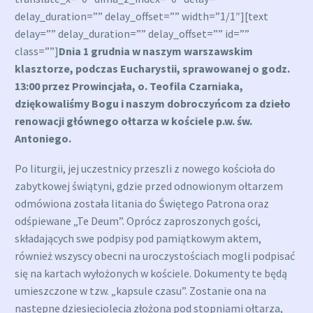
delay_duration=”” delay_offset=”” width=”1/1″][text
delay=”” delay_duration=”” delay_offset=”” id=””
class=””]
Dnia 1 grudnia w naszym warszawskim
klasztorze, podczas Eucharystii, sprawowanej o godz.
13:00 przez Prowincjała, o. Teofila Czarniaka,
dziękowaliśmy Bogu i naszym dobroczyńcom za dzieło
renowacji głównego ołtarza w kościele p.w. św.
Antoniego.
Po liturgii, jej uczestnicy przeszli z nowego kościoła do
zabytkowej świątyni, gdzie przed odnowionym ołtarzem
odmówiona została litania do Świętego Patrona oraz
odśpiewane „Te Deum”. Oprócz zaproszonych gości,
składających swe podpisy pod pamiątkowym aktem,
również wszyscy obecni na uroczystościach mogli podpisać
się na kartach wyłożonych w kościele. Dokumenty te będą
umieszczone w tzw. „kapsule czasu”. Zostanie ona na
następne dziesięciolecia złożona pod stopniami ołtarza,