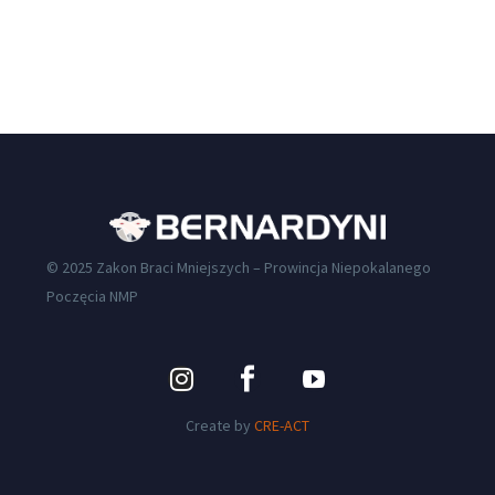
© 2025 Zakon Braci Mniejszych – Prowincja Niepokalanego
Poczęcia NMP
Create by
CRE-ACT