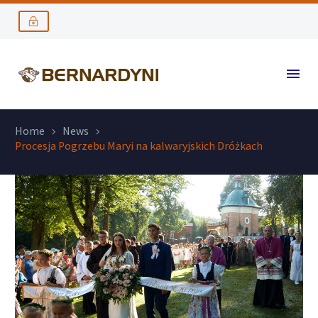
Home
News
Procesja Pogrzebu Maryi na kalwaryjskich Dróżkach