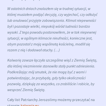
W ostatnich dniach znalazłem się w trudnej sytuacji, w
której musiałem podjąć decyzję, czy wyjechać, czy odłożyć
lub anulować przyjęte zobowiązania. Klimat niepewności
był i pozostaje wielki, niepokój wśród ludności bardzo
wysoki. Z tego powodu postanowiłem, że w tak niepewnej
sytuacji, w ogólnym klimacie nieufności, konieczne jest,
abym pozostał z moją wspólnotą kościelną, modlił się
razem z nią i dodawał otuchy. (…)
Kalwarię zawsze łączyła szczególna więź z Ziemią Świętą,
dla której niezmiennie stanowiła stały punkt odniesienia.
Podkreślając mój smutek, że nie mogę być z wami i
potwierdzając, że przybędę, gdy tylko okoliczności
pozwolą, dziękuję za wszystko, co zrobiliście i robicie, by
wesprzeć Ziemię Świętą.
Cały list Patriarchy Jerozolimy możemy przeczytać na
stronie:
kalwaria.eu
.