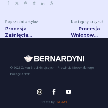
Poprzedni artykuł
Następny artykuł
Procesja
Procesja
Zaśnięcia
Wniebowzięci
NMP w
NMP w
Leżajsku
Kalwarii
Zebrzydowskie
© 2025 Zakon Braci Mniejszych – Prowincja Niepokalanego
Poczęcia NMP
Create by
CRE-ACT