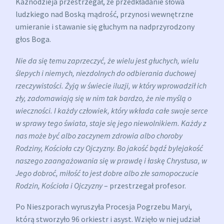
Kaznodzieja przestrzegał, że przedkładanie słowa
ludzkiego nad Boską mądrość, przynosi wewnętrzne
umieranie i stawanie się głuchym na nadprzyrodzony
głos Boga.
Nie da się temu zaprzeczyć, że wielu jest głuchych, wielu
ślepych i niemych, niezdolnych do odbierania duchowej
rzeczywistości. Żyją w świecie iluzji, w który wprowadził ich
zły, zadomawiają się w nim tak bardzo, że nie myślą o
wieczności. I każdy człowiek, który wkłada całe swoje serce
w sprawy tego świata, staje się jego niewolnikiem. Każdy z
nas może być albo zaczynem zdrowia albo choroby
Rodziny, Kościoła czy Ojczyzny. Bo jakość bądź bylejakość
naszego zaangażowania się w prawdę i łaskę Chrystusa, w
Jego dobroć, miłość to jest dobre albo złe samopoczucie
Rodzin, Kościoła i Ojczyzny
– przestrzegał profesor.
Po Nieszporach wyruszyła Procesja Pogrzebu Maryi,
którą stworzyło
96 orkiestr i asyst.
Wzięło w niej udział