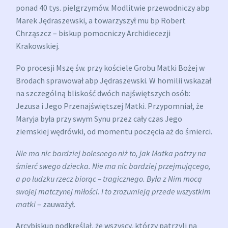
p
onad 40 tys. pielgrzymów. Modlitwie przewodniczy abp
Marek Jędraszewski, a towarzyszył mu bp Robert
Chrząszcz – biskup pomocniczy Archidiecezji
Krakowskiej.
Po procesji Mszę św. przy kościele Grobu Matki Bożej w
Brodach sprawował abp Jędraszewski. W homilii wskazał
na szczególną bliskość dwóch najświętszych osób:
Jezusa i Jego Przenajświętszej Matki. Przypomniał, że
Maryja była przy swym Synu przez cały czas Jego
ziemskiej wędrówki, od momentu poczęcia aż do śmierci.
Nie ma nic bardziej bolesnego niż to, jak Matka patrzy na
śmierć swego dziecka. Nie ma nic bardziej przejmującego,
a po ludzku rzecz biorąc – tragicznego. Była z Nim mocą
swojej matczynej miłości. I to zrozumieją przede wszystkim
matki
– zauważył.
Arcybiskup podkreślał, że wszyscy, którzy patrzyli na