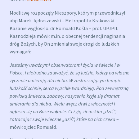
Modlitwę rozpoczęły Nieszpory, którym przewodniczył
abp Marek Jędraszewski – Metropolita Krakowski.
Kazanie wygłosił o. dr Romuald Kośla – prof. UPJPII.
Kaznodzieja mówił m.in. o obecnej tendencji naginania
dróg Bożych, by On zmieniał swoje drogi do ludzkich
wymagań:
Jesteśmy uważnymi obserwatorami życia w świecie i w
Polsce, i nietrudno zauważyć, że są ludzie, którzy na własne
życzenie umierają dla nieba. W zastraszającym tempie
ludzkość schnie, serca wyschłe twardnieją. Pod zewnętrzną
powłoką śmiechu, zabawy, nasycenia kryje się dramat
umierania dla nieba. Wielu wręcz drwi z wieczności i
ogłusza się na Boże wołanie. Ci żyją ziemskim „dziś”,
zatracając swoje wieczne „dziś”, które na nich czeka
–
mówił ojciec Romuald.