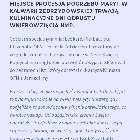
MIEJSCE PROCESJA POGRZEBU MARYI. W
KALWARII ZEBRZYDOWSKIEJ TRWAJĄ
KULMINACYJNE DNI ODPUSTU
WNIEBOWZIĘCIA NMP.
Gościem specjalnym miał być kard. Pierbattista
Pizzaballa OFM – łaciński Patriarcha Jerozolimy. Ze
względu jednak na bieżącą sytuację w Ziemi Świętej
Kardynał nie mógł sobie pozwolić na wyjazd. Skierował
do zebranych list, który odczytał o. Narcyza Klimasa
OFM z Jerozolimy.
Bardzo żałuję, że nie mogę być z wami w tych dniach, jak
to było zaplanowane od wielu miesięcy. Niestety, gdy
podjęliśmy to zobowiązanie, nikt nie przewidział tego, co
wkrótce nastąpi.
Od października Ziemia Święta
pogrążyła się w jednym z najgorszych okresów w swojej
najnowszej historii, nie wiedząc, jak i kiedy wyjść z tej
tragicznej sytuacji
– pisze w liście kard. Pizzaballa.