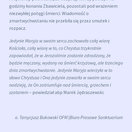
godziny konania Zbawiciela, pozostali pod wrażeniem
niezwykłej potęgi śmierci. Wiadomość o
zmartwychwstaniu nie przebiła się przez smutek i
rozpacz.
Jedynie Maryja w swoim sercu zachowała całą wiarę
Kościoła, całą wiarę w to, co Chrystus trzykrotnie
zapowiadał, że w Jerozolimie zostanie zdradzony, że
będzie męczony, wydany na śmierć krzyżową, ale trzeciego
dnia zmartwychwstanie. Jedynie Maryja wierzyła w to
słowo Chrystusa i Ona jedynie zawarła w swoim sercu
nadzieję, że On zatriumfuje nad śmiercią, grzechem i
szatanem
– powiedział abp Marek Jędraszewski.
o. Tarsycjusz Bukowski OFM |Biuro Prasowe Sanktuarium