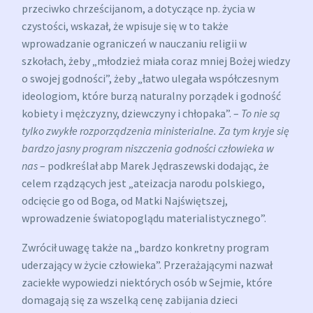
przeciwko chrześcijanom, a dotyczące np. życia w
czystości, wskazał, że wpisuje się w to także
wprowadzanie ograniczeń w nauczaniu religii w
szkołach, żeby „młodzież miała coraz mniej Bożej wiedzy
o swojej godności”, żeby „łatwo ulegała współczesnym
ideologiom, które burzą naturalny porządek i godność
kobiety i mężczyzny, dziewczyny i chłopaka”. –
To nie są
tylko zwykłe rozporządzenia ministerialne. Za tym kryje się
bardzo jasny program niszczenia godności człowieka w
nas
– podkreślał abp Marek Jędraszewski dodając, że
celem rządzących jest „ateizacja narodu polskiego,
odcięcie go od Boga, od Matki Najświętszej,
wprowadzenie światopoglądu materialistycznego”.
Zwrócił uwagę także na „bardzo konkretny program
uderzający w życie człowieka”. Przerażającymi nazwał
zaciekłe wypowiedzi niektórych osób w Sejmie, które
domagają się za wszelką cenę zabijania dzieci