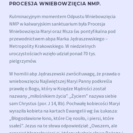
PROCESJA WNIEBOWZIĘCIA NMP.
Kulminacyjnym momentem Odpustu Wniebowzięcia
NMP w kalwaryjskim sanktuarium była Procesja
Wniebowzięcia Maryi oraz Msza św. pontyfikalna pod
przewodnictwem abpa Marka Jędraszewskiego –
Metropolity Krakowskiego. W niedzielnych
uroczystościach wzięło udział p
onad 70 tys.
pielgrzymów.
W homilii abp Jędraszewski zwrócił uwagę, że prawda o
wniebowzięciu Najświętszej Maryi Panny podkreśla
prawdę o Bogu, który w Księdze Mądrości został
nazwany „miłośnikiem życia”. „Życiem” nazywa siebie
sam Chrystus (por. J 14, 8b). Pochwałę kobiecości Maryi
wyraziła kobieta na kartach Ewangelii wg św. Łukasza:
„Błogosławione łono, które Cię nosiło, i piersi, które
ssałeś”. Jezus na te słowa odpowiedział: „Owszem, ale
przecież błogosławieni ci, którzy słuchają słowa Bożego i