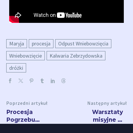
Maryja
procesja
Odpust Wniebowzięcia
Wniebowzięcie
Kalwaria Zebrzydowska
dróżki
Poprzedni artykuł
Następny artykuł
Procesja
Warsztaty
Pogrzebu
misyjne w
Maryi na
Kalwarii