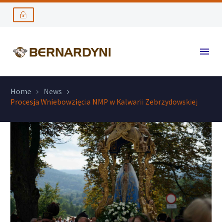
Home
News
Procesja Wniebowzięcia NMP w Kalwarii Zebrzydowskiej