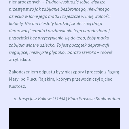
nienarodzonych. –
Trudno wyobrazić sobie większe
przestępstwo jak zabijanie bezbronnego, niewinnego
dziecka w łonie jego matki i to jeszcze w imię wolności
kobiety. Nie ma niestety bardziej skutecznej drogi
deprawacji narodu i pozbawienia tego narodu dobrej
przyszłości bez przyczynienia się do tego, żeby matka
zabijała własne dziecko. To jest początek deprawacji
sięgającej niezwykle głęboko i bardzo szeroko
– mówił
arcybiskup.
Zakończeniem odpustu były nieszpory i procesja z figurą
Maryi po Placu Rajskim, którym przewodniczył ojciec
Kustosz.
o. Tarsycjusz Bukowski OFM | Biuro Prasowe Sanktuarium