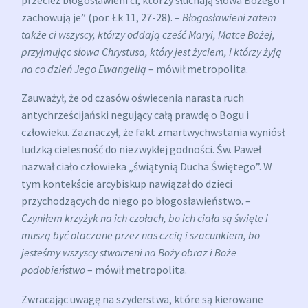
zachowują je” (por. Łk 11, 27-28). –
Błogosławieni zatem
także ci wszyscy, którzy oddają cześć Maryi, Matce Bożej,
przyjmując słowa Chrystusa, który jest życiem, i którzy żyją
na co dzień Jego Ewangelią
– mówił metropolita.
Zauważył, że od czasów oświecenia narasta ruch
antychrześcijański negujący całą prawdę o Bogu i
człowieku. Zaznaczył, że fakt zmartwychwstania wyniósł
ludzką cielesność do niezwykłej godności. Św. Paweł
nazwał ciało człowieka „świątynią Ducha Świętego”. W
tym kontekście arcybiskup nawiązał do dzieci
przychodzących do niego po błogosławieństwo. –
Czyniłem krzyżyk na ich czołach, bo ich ciała są święte i
muszą być otaczane przez nas czcią i szacunkiem, bo
jesteśmy wszyscy stworzeni na Boży obraz i Boże
podobieństwo
– mówił metropolita.
Zwracając uwagę na szyderstwa, które są kierowane