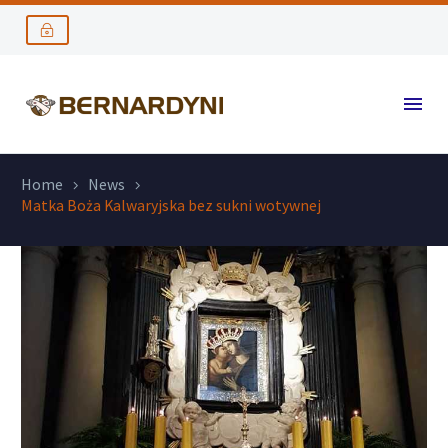
Home
News
Matka Boża Kalwaryjska bez sukni wotywnej