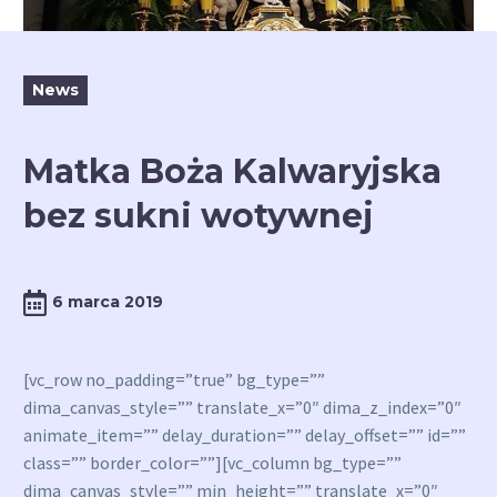
News
Matka Boża Kalwaryjska
bez sukni wotywnej
6 marca 2019
[vc_row no_padding=”true” bg_type=””
dima_canvas_style=”” translate_x=”0″ dima_z_index=”0″
animate_item=”” delay_duration=”” delay_offset=”” id=””
class=”” border_color=””][vc_column bg_type=””
dima_canvas_style=”” min_height=”” translate_x=”0″