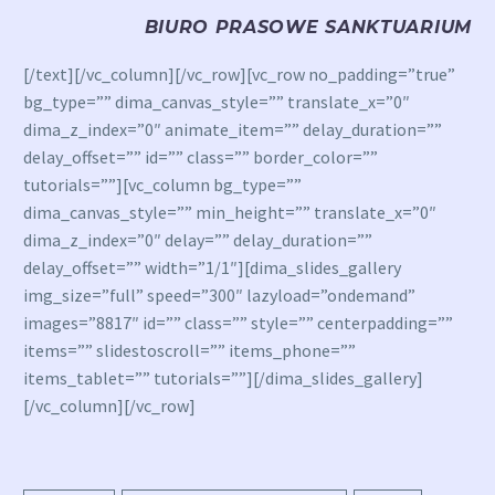
BIURO PRASOWE SANKTUARIUM
[/text][/vc_column][/vc_row][vc_row no_padding=”true”
bg_type=”” dima_canvas_style=”” translate_x=”0″
dima_z_index=”0″ animate_item=”” delay_duration=””
delay_offset=”” id=”” class=”” border_color=””
tutorials=””][vc_column bg_type=””
dima_canvas_style=”” min_height=”” translate_x=”0″
dima_z_index=”0″ delay=”” delay_duration=””
delay_offset=”” width=”1/1″][dima_slides_gallery
img_size=”full” speed=”300″ lazyload=”ondemand”
images=”8817″ id=”” class=”” style=”” centerpadding=””
items=”” slidestoscroll=”” items_phone=””
items_tablet=”” tutorials=””][/dima_slides_gallery]
[/vc_column][/vc_row]