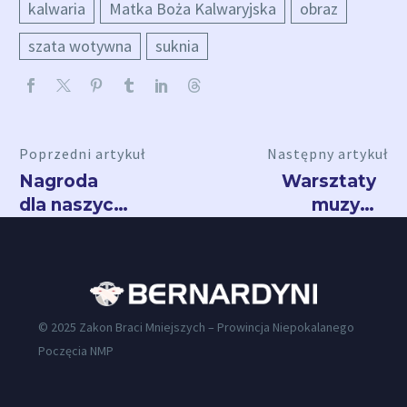
kalwaria
Matka Boża Kalwaryjska
obraz
szata wotywna
suknia
Poprzedni artykuł
Następny artykuł
Nagroda
Warsztaty
dla naszych
muzyki
braci z
liturgicznej
Radomia
w
kalwaryjskim
sanktuarium
© 2025 Zakon Braci Mniejszych – Prowincja Niepokalanego
Poczęcia NMP