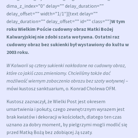
dima_z_index=”0″ delay=”” delay_duration=””
delay_offset=”” width=”1/1″][text delay=””
delay_duration=”” delay_offset=”” id=”” class=””]
W tym
roku Wielkim Poście cudowny obraz Matki Bożej
Kalwaryjskiej nie zdobi szata wotywna. Ostatni raz
cudowny obraz bez sukienki był wystawiony do kultu w
2003 roku.
W Kalwarii są cztery sukienki nakładane na cudowny obraz,
które co jakiś czas zmieniamy. Chcieliśmy także dać
możliwość wiernym zobaczenia obrazu bez szaty wotywnej
–
mówi kustosz sanktuarium, o. Konrad Cholewa OFM.
Kustosz zaznaczył, że Wielki Post jest okresem
umartwienia i pokuty, czego zewnętrznym wyrazem jest
brak kwiatów i dekoracji w kościołach, dlatego ten czas
uznano za dobry moment, by pielgrzymi mogli modlić się
przed Matką Bożą bez zdobiącej Ją szaty.