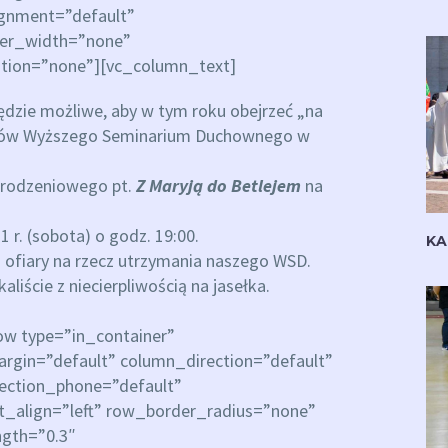
ignment=”default”
der_width=”none”
tion=”none”][vc_column_text]
będzie możliwe, aby w tym roku obejrzeć „na
ryków Wyższego Seminarium Duchownego w
arodzeniowego pt.
Z Maryją do Betlejem
na
 r. (sobota) o godz. 19:00.
KA
 ofiary na rzecz utrzymania naszego WSD.
liście z niecierpliwością na jasełka.
ow type=”in_container”
rgin=”default” column_direction=”default”
rection_phone=”default”
xt_align=”left” row_border_radius=”none”
ngth=”0.3″