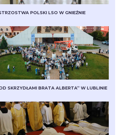
STRZOSTWA POLSKI LSO W GNIEŹNIE
OD SKRZYDŁAMI BRATA ALBERTA” W LUBLINIE