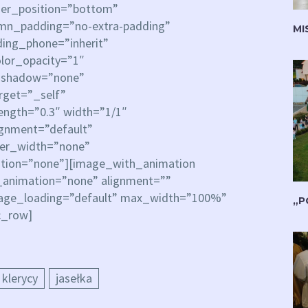
ider_position=”bottom”
mn_padding=”no-extra-padding”
MI
ing_phone=”inherit”
lor_opacity=”1″
_shadow=”none”
rget=”_self”
rength=”0.3″ width=”1/1″
ignment=”default”
der_width=”none”
ation=”none”][image_with_animation
_animation=”none” alignment=””
age_loading=”default” max_width=”100%”
„P
c_row]
klerycy
jasełka