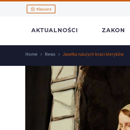
Klauzura
AKTUALNOŚCI
ZAKON
Home
News
Jasełka naszych braci kleryków