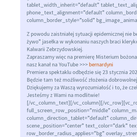
tablet_width_inherit=”default” tablet_text_al
phone_text_alignment=”default” column_bor
column_border_style=”solid” bg_image_anima
Z powodu zaistniałej sytuacji epidemicznej nie 
żywo” jasełka w wykonaniu naszych braci kle
Kalwarii Zebrzydowskiej.
Zapraszamy więc na premierę Misterium bożon
nasz kanał na YouTube >>>
bernardyni
Premiera spektaklu odbędzie się 23 stycznia 2021
Będzie tam też możliwość złożenia dobrowolnej
Dziękujemy za Waszą wyrozumiałość i to, że czeka
Jesteśmy z Wami na modlitwie!
[/vc_column_text][/vc_column][/vc_row][vc_r
full_screen_row_position=”middle” column_ma
column_direction_tablet=”default” column_di
scene_position=”center” text_color=”dark” te
row_border_radius_applies=”bg” overlay_stre