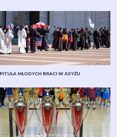
PITUŁA MŁODYCH BRACI W ASYŻU