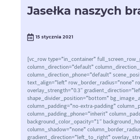
Jasełka naszych br
15 stycznia 2021
[vc_row type=”in_container” full_screen_row
column_direction=”default” column_direction_
column_direction_phone=”default” scene_posit
text_align=”left” row_border_radius=”none” 
overlay_strength=”0.3″ gradient_direction=”le
shape_divider_position=”bottom” bg_image_
column_padding=”no-extra-padding” column_pa
column_padding_phone=”inherit” column_paddi
background_color_opacity=”1″ background_ho
column_shadow=”none” column_border_radius
gradient_direction=”left_to_right” overlay_st