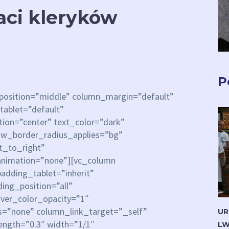
aci kleryków
P
_position=”middle” column_margin=”default”
tablet=”default”
ion=”center” text_color=”dark”
row_border_radius_applies=”bg”
ft_to_right”
animation=”none”][vc_column
dding_tablet=”inherit”
ng_position=”all”
ver_color_opacity=”1″
=”none” column_link_target=”_self”
UR
rength=”0.3″ width=”1/1″
LW