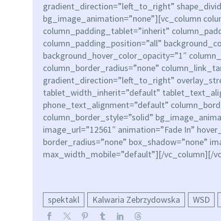
gradient_direction=”left_to_right” shape_div
bg_image_animation=”none”][vc_column colu
column_padding_tablet=”inherit” column_padd
column_padding_position=”all” background_co
background_hover_color_opacity=”1″ column
column_border_radius=”none” column_link_ta
gradient_direction=”left_to_right” overlay_st
tablet_width_inherit=”default” tablet_text_al
phone_text_alignment=”default” column_bor
column_border_style=”solid” bg_image_anim
image_url=”12561″ animation=”Fade In” hover
border_radius=”none” box_shadow=”none” im
max_width_mobile=”default”][/vc_column][/v
spektakl
Kalwaria Zebrzydowska
WSD