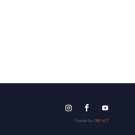
Create by
CRE-ACT