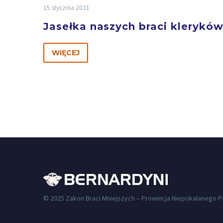
15 stycznia 2021
Jasełka naszych braci klerykó
WIĘCEJ
© 2025 Zakon Braci Mniejszych – Prowincja Niepokalanego 