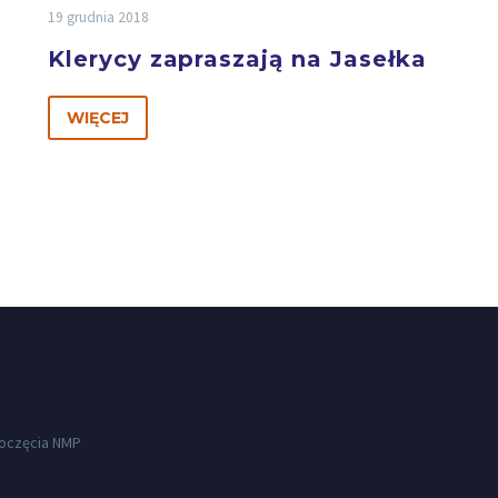
19 grudnia 2018
w
Klerycy zapraszają na Jasełka
WIĘCEJ
Poczęcia NMP