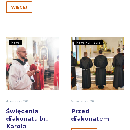
WIĘCEJ
News
News
Formacja
4 grudnia 2020
5 czerwca 2020
Święcenia
Przed
diakonatu br.
diakonatem
Karola