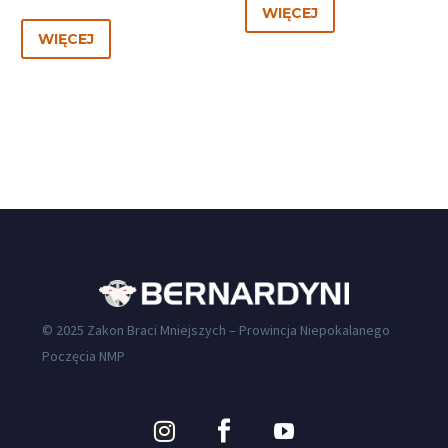
WIĘCEJ
WIĘCEJ
© 2025 Zakon Braci Mniejszych – Prowincja Niepokalanego
Poczęcia NMP