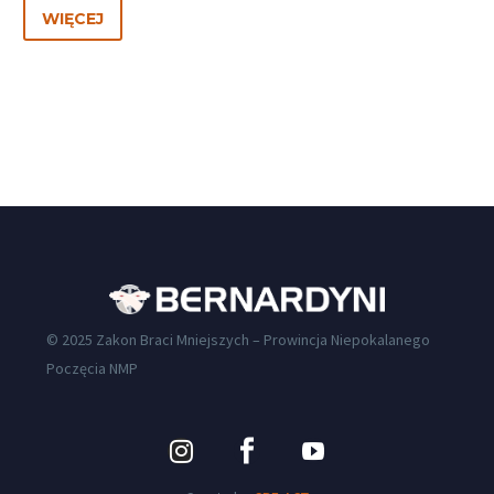
WIĘCEJ
© 2025 Zakon Braci Mniejszych – Prowincja Niepokalanego
Poczęcia NMP