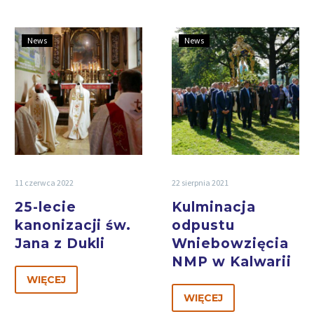
News
News
11 czerwca 2022
22 sierpnia 2021
25-lecie
Kulminacja
kanonizacji św.
odpustu
Jana z Dukli
Wniebowzięcia
NMP w Kalwarii
WIĘCEJ
WIĘCEJ