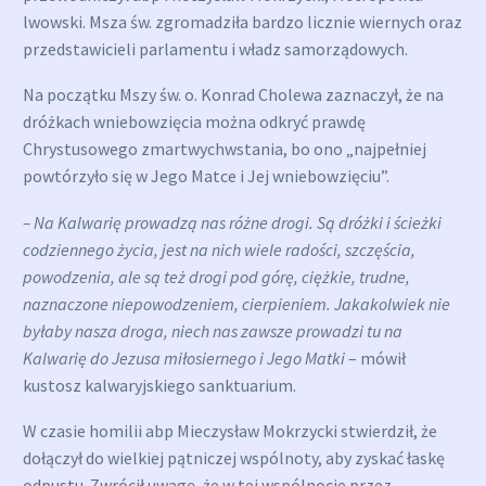
lwowski. Msza św. zgromadziła bardzo licznie wiernych oraz
przedstawicieli parlamentu i władz samorządowych.
Na początku Mszy św. o. Konrad Cholewa zaznaczył, że na
dróżkach wniebowzięcia można odkryć prawdę
Chrystusowego zmartwychwstania, bo ono „najpełniej
powtórzyło się w Jego Matce i Jej wniebowzięciu”.
– Na Kalwarię prowadzą nas różne drogi. Są dróżki i ścieżki
codziennego życia, jest na nich wiele radości, szczęścia,
powodzenia, ale są też drogi pod górę, ciężkie, trudne,
naznaczone niepowodzeniem, cierpieniem. Jakakolwiek nie
byłaby nasza droga, niech nas zawsze prowadzi tu na
Kalwarię do Jezusa miłosiernego i Jego Matki
– mówił
kustosz kalwaryjskiego sanktuarium.
W czasie homilii abp Mieczysław Mokrzycki stwierdził, że
dołączył do wielkiej pątniczej wspólnoty, aby zyskać łaskę
odpustu. Zwrócił uwagę, że w tej wspólnocie przez