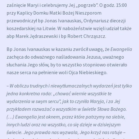
zaśnięcie Maryi i celebrujemy Jej „pogrzeb”. O godz. 15:00
przy Kaplicy Domku Matki Bożej Nieszporom
przewodniczył bp Jonas Ivanauskas, Ordynariusz diecezji
koszedarskiej na Litwie. W nabożeństwie wzięli udział także
abp Marek Jędraszewski i bp Robert Chrząszcz.
Bp Jonas Ivanauskas w kazaniu zwrócił uwagę, że
Ewangelia
zachęca do odważnego naśladowania Jezusa, uważnego
słuchania Jego słów, by to wszystko stopniowo otwierało
nasze serca na pełnienie woli Ojca Niebieskiego.
– W obliczu trudnych i niewytłumaczalnych wydarzeń jest tylko
jedna konkretna rada: „chować wiernie wszystkie te
wydarzenia w swym sercu”, jak to czyniła Maryja, i za Jej
przykładem rozważać o wszystkim w świetle Słowa Bożego.
(…) Ewangelia jest oknem, przez które patrzymy na siebie,
innych ludzi oraz na wszystko, co się dzieje w dzisiejszym
świecie. Jego prawda nas wyzwala, Jego krzyż nas ratuje
–