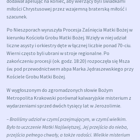
dodawał apelując na koniec, aby wierzący byli świadkami
miłości Chrystusowej przez wzajemną braterską miłość i
szacunek.
Po Nieszporach wyruszyła Procesja Zaśnięcia Matki Bożej w
kierunku Kościoła Grobu Matki Bożej. Wzięły w niej udział
liczne asysty i orkiestry dęte w łącznej liczbie ponad 70-ciu.
Wierni często byli ubrani w stroje regionalne. Po
zakończeniu procesji (ok. godz. 18:20) rozpoczęła się Msza
św. pod przewodnictwem abpa Marka Jędraszewskiego przy
Kościele Grobu Matki Bożej.
W wygłoszonym do zgromadzonych słowie Bożym
Metropolita Krakowski porównał kalwaryjskie misterium z
wydarzeniami sprzed dwóch tysięcy lat w Jerozolimie.
– Braliśmy udział w czymś przejmującym, w czymś wielkim.
Było to uczczenie Matki Najświętszej, Jej przejścia do nieba,
przejścia pełnego chwały, a także radości. Wielkie misterium