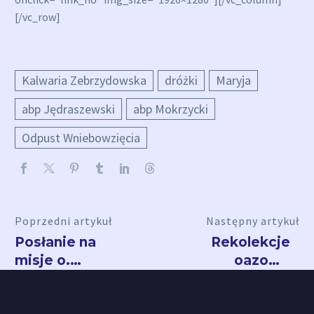
[/vc_row]
Kalwaria Zebrzydowska
dróżki
Maryja
abp Jędraszewski
abp Mokrzycki
Odpust Wniebowzięcia
Poprzedni artykuł
Następny artykuł
Posłanie na
Rekolekcje
misje o.
oazowe
Wenantego
2021