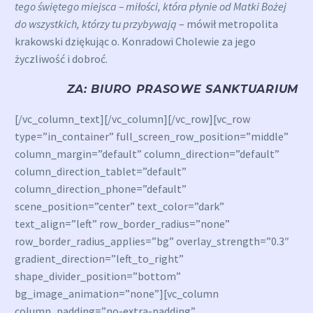
tego świętego miejsca – miłości, która płynie od Matki Bożej
do wszystkich, którzy tu przybywają
– mówił metropolita
krakowski dziękując o. Konradowi Cholewie za jego
życzliwość i dobroć.
ZA: BIURO PRASOWE SANKTUARIUM
[/vc_column_text][/vc_column][/vc_row][vc_row
type=”in_container” full_screen_row_position=”middle”
column_margin=”default” column_direction=”default”
column_direction_tablet=”default”
column_direction_phone=”default”
scene_position=”center” text_color=”dark”
text_align=”left” row_border_radius=”none”
row_border_radius_applies=”bg” overlay_strength=”0.3″
gradient_direction=”left_to_right”
shape_divider_position=”bottom”
bg_image_animation=”none”][vc_column
column_padding=”no-extra-padding”