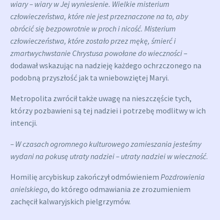
wiary – wiary w Jej wyniesienie. Wielkie misterium
człowieczeństwa, które nie jest przeznaczone na to, aby
obrócić się bezpowrotnie w proch i nicość. Misterium
człowieczeństwa, które zostało przez mękę, śmierć i
zmartwychwstanie Chrystusa powołane do wieczności
–
dodawał wskazując na nadzieję każdego ochrzczonego na
podobną przyszłość jak ta wniebowziętej Maryi.
Metropolita zwrócił także uwagę na nieszczęście tych,
którzy pozbawieni są tej nadziei i potrzebę modlitwy w ich
intencji.
– W czasach ogromnego kulturowego zamieszania jesteśmy
wydani na pokusę utraty nadziei – utraty nadziei w wieczność
.
Homilię arcybiskup zakończył odmówieniem
Pozdrowienia
anielskiego
, do którego odmawiania ze zrozumieniem
zachęcił kalwaryjskich pielgrzymów.