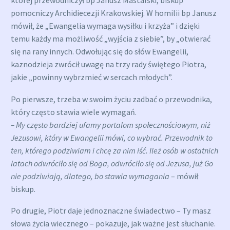
której przewodniczył bp Janusz Mastalski, biskup
pomocniczy Archidiecezji Krakowskiej. W homilii bp Janusz
mówił, że „Ewangelia wymaga wysiłku i krzyża” i dzięki
temu każdy ma możliwość „wyjścia z siebie”, by „otwierać
się na rany innych. Odwołując się do słów Ewangelii,
kaznodzieja zwrócił uwagę na trzy rady świętego Piotra,
jakie „powinny wybrzmieć w sercach młodych”.
Po pierwsze, trzeba w swoim życiu zadbać o przewodnika,
który często stawia wiele wymagań.
– My często bardziej ufamy portalom społecznościowym, niż
Jezusowi, który w Ewangelii mówi, co wybrać. Przewodnik to
ten, którego podziwiam i chcę za nim iść. Ileż osób w ostatnich
latach odwróciło się od Boga, odwróciło się od Jezusa, już Go
nie podziwiają, dlatego, bo stawia wymagania
– mówił
biskup.
Po drugie, Piotr daje jednoznaczne świadectwo – Ty masz
słowa życia wiecznego – pokazuje, jak ważne jest słuchanie.