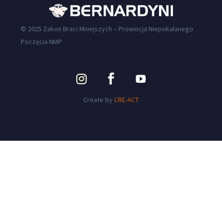
© 2025 Zakon Braci Mniejszych – Prowincja Niepokalanego
Poczęcia NMP
Create by
CRE-ACT