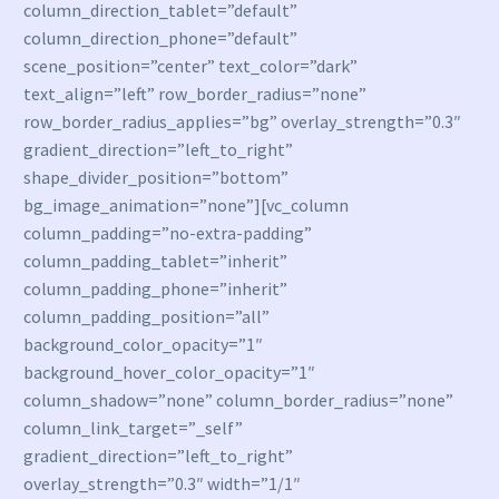
column_direction_tablet=”default”
column_direction_phone=”default”
scene_position=”center” text_color=”dark”
text_align=”left” row_border_radius=”none”
row_border_radius_applies=”bg” overlay_strength=”0.3″
gradient_direction=”left_to_right”
shape_divider_position=”bottom”
bg_image_animation=”none”][vc_column
column_padding=”no-extra-padding”
column_padding_tablet=”inherit”
column_padding_phone=”inherit”
column_padding_position=”all”
background_color_opacity=”1″
background_hover_color_opacity=”1″
column_shadow=”none” column_border_radius=”none”
column_link_target=”_self”
gradient_direction=”left_to_right”
overlay_strength=”0.3″ width=”1/1″