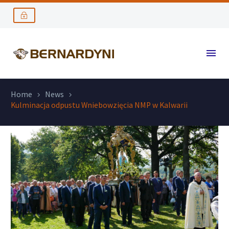
Home
News
Kulminacja odpustu Wniebowzięcia NMP w Kalwarii