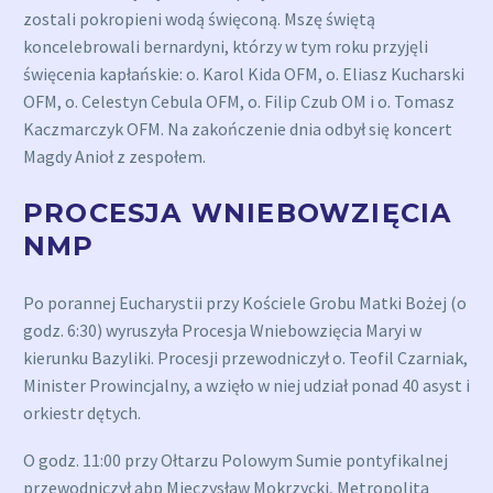
zostali pokropieni wodą święconą. Mszę świętą
koncelebrowali bernardyni, którzy w tym roku przyjęli
święcenia kapłańskie: o. Karol Kida OFM, o. Eliasz Kucharski
OFM, o. Celestyn Cebula OFM, o. Filip Czub OM i o. Tomasz
Kaczmarczyk OFM. Na zakończenie dnia odbył się koncert
Magdy Anioł z zespołem.
PROCESJA WNIEBOWZIĘCIA
NMP
Po porannej Eucharystii przy Kościele Grobu Matki Bożej (o
godz. 6:30) wyruszyła Procesja Wniebowzięcia Maryi w
kierunku Bazyliki. Procesji przewodniczył o. Teofil Czarniak,
Minister Prowincjalny, a wzięło w niej udział ponad 40 asyst i
orkiestr dętych.
O godz. 11:00 przy Ołtarzu Polowym Sumie pontyfikalnej
przewodniczył abp Mieczysław Mokrzycki, Metropolita