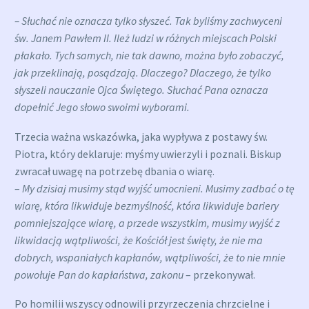
– Słuchać nie oznacza tylko słyszeć. Tak byliśmy zachwyceni
św. Janem Pawłem II. Ileż ludzi w różnych miejscach Polski
płakało. Tych samych, nie tak dawno, można było zobaczyć,
jak przeklinają, posądzają. Dlaczego? Dlaczego, że tylko
słyszeli nauczanie Ojca Świętego. Słuchać Pana oznacza
dopełnić Jego słowo swoimi wyborami.
Trzecia ważna wskazówka, jaka wypływa z postawy św.
Piotra, który deklaruje: myśmy uwierzyli i poznali. Biskup
zwracał uwagę na potrzebę dbania o wiarę.
–
My dzisiaj musimy stąd wyjść umocnieni. Musimy zadbać o tę
wiarę, która likwiduje bezmyślność, która likwiduje bariery
pomniejszające wiarę, a przede wszystkim, musimy wyjść z
likwidacją wątpliwości, że Kościół jest święty, że nie ma
dobrych, wspaniałych kapłanów, wątpliwości, że to nie mnie
powołuje Pan do kapłaństwa, zakonu
– przekonywał.
Po homilii wszyscy odnowili przyrzeczenia chrzcielne i