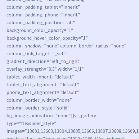
column_padding_tablet=”inherit”
column_padding_phone=”inherit”
column_padding_position=”all”
background_color_opacity=”1″
background_hover_color_opacity=”1″
column_shadow=”none” column_border_radius=”none”
column_link_target=”_self”
gradient_direction=”left_to_right”
overlay_strength=”0.3″ width=”1/1″
tablet_width_inherit=”default”
tablet_text_alignment=”default”
phone_text_alignment=”default”
column_border_width=”none”
column_border_style=”solid”
bg_image_animation=”none”][vc_gallery
type=”flexslider_style”
images=”13602,13603,13604,13605,13606,13607,13608,13609,1
onclick=”link_no” img_size=”1920×1280″][/vc_column]