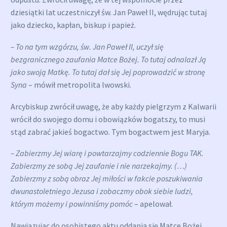
dziesiątki lat uczestniczył św. Jan Paweł II, wędrując tutaj
jako dziecko, kapłan, biskup i papież.
– To na tym wzgórzu, św. Jan Paweł II, uczył się
bezgranicznego zaufania Matce Bożej. To tutaj odnalazł Ją
jako swoją Matkę. To tutaj dał się Jej poprowadzić w stronę
Syna
– mówił metropolita lwowski.
Arcybiskup zwrócił uwagę, że aby każdy pielgrzym z Kalwarii
wrócił do swojego domu i obowiązków bogatszy, to musi
stąd zabrać jakieś bogactwo. Tym bogactwem jest Maryja.
– Zabierzmy Jej wiarę i powtarzajmy codziennie Bogu TAK.
Zabierzmy ze sobą Jej zaufanie i nie narzekajmy. (…)
Zabierzmy z sobą obraz Jej miłości w fakcie poszukiwania
dwunastoletniego Jezusa i zobaczmy obok siebie ludzi,
którym możemy i powinniśmy pomóc
– apelował.
Nawiązując do osobistego aktu oddania się Matce Bożej,