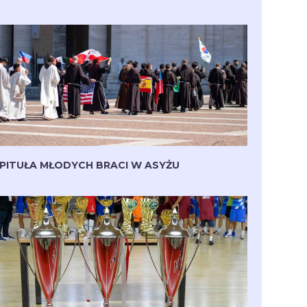
PITUŁA MŁODYCH BRACI W ASYŻU