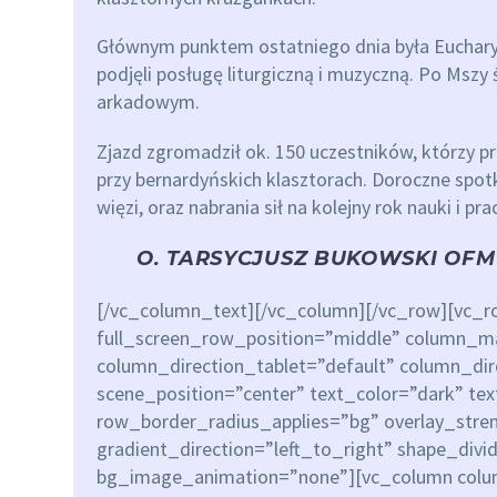
Głównym punktem ostatniego dnia była Eucharyst
podjęli posługę liturgiczną i muzyczną. Po Mszy 
arkadowym.
Zjazd zgromadził ok. 150 uczestników, którzy pr
przy bernardyńskich klasztorach. Doroczne spo
więzi, oraz nabrania sił na kolejny rok nauki i pra
O. TARSYCJUSZ BUKOWSKI OFM
[/vc_column_text][/vc_column][/vc_row][vc_r
full_screen_row_position=”middle” column_ma
column_direction_tablet=”default” column_di
scene_position=”center” text_color=”dark” te
row_border_radius_applies=”bg” overlay_stre
gradient_direction=”left_to_right” shape_div
bg_image_animation=”none”][vc_column colu