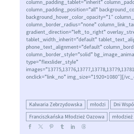
column_padding_tablet=”inherit” column_padd
column_padding_position=”all” background_co
background_hover_color_opacity=”1″ column
column_border_radius=”none” column_link_ta
gradient_direction=”left_to_right” overlay_st
tablet_width_inherit=”default” tablet_text_al
phone_text_alignment=”default” column_bor
column_border_style=”solid” bg_image_animat
type=”flexslider_style”
images=”13775,13776,13777,13778,13779,13781
onclick=”link_no” img_size=”1920×1080″][/vc
Kalwaria Zebrzydowska
młodzi
Dni Wspó
Franciszkańska Młodzież Oazowa
młodzież 