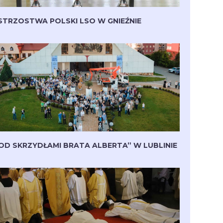
STRZOSTWA POLSKI LSO W GNIEŹNIE
OD SKRZYDŁAMI BRATA ALBERTA” W LUBLINIE