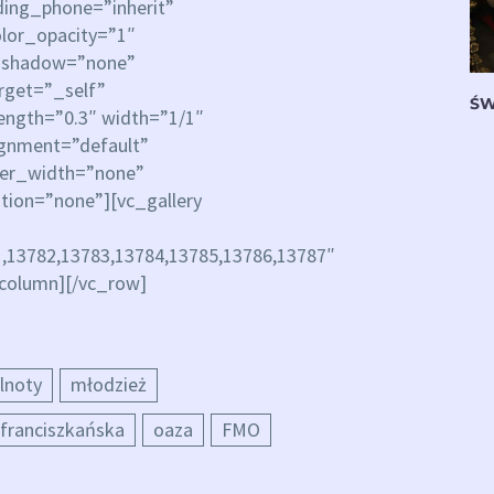
ing_phone=”inherit”
lor_opacity=”1″
_shadow=”none”
rget=”_self”
ŚW
rength=”0.3″ width=”1/1″
ignment=”default”
der_width=”none”
ion=”none”][vc_gallery
,13782,13783,13784,13785,13786,13787″
_column][/vc_row]
lnoty
młodzież
franciszkańska
oaza
FMO