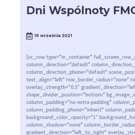
Dni Wspólnoty FM
19 września 2021
[vc_row type=”in_container” full_screen_row
column_direction=”default” column_direction_
column_direction_phone=”default” scene_posit
text_align=”left” row_border_radius=”none” 
overlay_strength=”0.3″ gradient_direction=”le
shape_divider_position=”bottom” bg_image_
column_padding=”no-extra-padding” column_pa
column_padding_phone=”inherit” column_paddi
background_color_opacity=”1″ background_ho
column_shadow=”none” column_border_radius
gradient_direction=”left_to_right” overlay_st