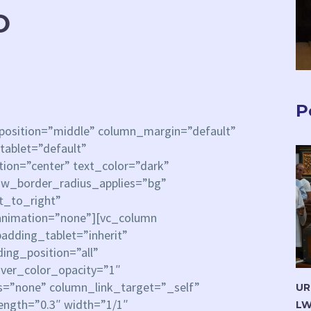
O
P
_position=”middle” column_margin=”default”
tablet=”default”
ion=”center” text_color=”dark”
row_border_radius_applies=”bg”
ft_to_right”
animation=”none”][vc_column
dding_tablet=”inherit”
ng_position=”all”
ver_color_opacity=”1″
=”none” column_link_target=”_self”
UR
rength=”0.3″ width=”1/1″
LW