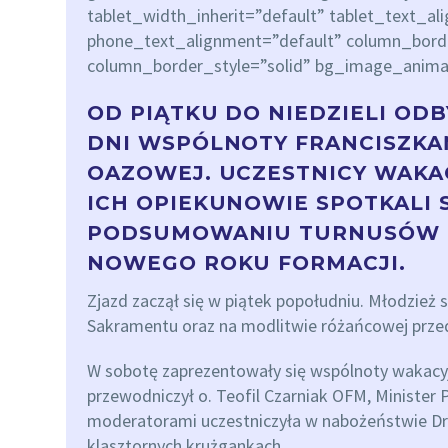
tablet_width_inherit=”default” tablet_text_al
phone_text_alignment=”default” column_bor
column_border_style=”solid” bg_image_anima
OD PIĄTKU DO NIEDZIELI OD
DNI WSPÓLNOTY FRANCISZKA
OAZOWEJ. UCZESTNICY WAKA
ICH OPIEKUNOWIE SPOTKALI S
PODSUMOWANIU TURNUSÓW 
NOWEGO ROKU FORMACJI.
Zjazd zaczął się w piątek popołudniu. Młodzież 
Sakramentu oraz na modlitwie różańcowej prz
W sobotę zaprezentowały się wspólnoty wakacyjn
przewodniczył o. Teofil Czarniak OFM, Minister
moderatorami uczestniczyła w nabożeństwie Dro
klasztornych krużgankach.