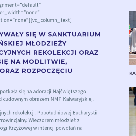
ignment=”default”
der_width=”none”
tion=”none”][vc_column_text]
BYWAŁY SIĘ W SANKTUARIUM
ŃSKIEJ MŁODZIEŻY
CYJNYCH REKOLEKCJI ORAZ
IĘ NA MODLITWIE,
ORAZ ROZPOCZĘCIU
KA
spotkała się na adoracji Najświętszego
ed cudownym obrazem NMP Kalwaryjskiej.
ych rekolekcji. Popołudniowej Eucharystii
 Prowincjalny. Wieczorem młodzież z
gi Krzyżowej w intencji powołań na