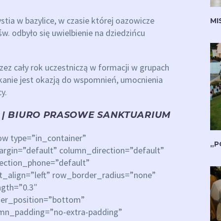
ia w bazylice, w czasie której oazowicze
MI
św. odbyło się uwielbienie na dziedzińcu
zez cały rok uczestniczą w formacji w grupach
tkanie jest okazją do wspomnień, umocnienia
cy.
 | BIURO PRASOWE SANKTUARIUM
ow type=”in_container”
„P
rgin=”default” column_direction=”default”
rection_phone=”default”
xt_align=”left” row_border_radius=”none”
ngth=”0.3″
ider_position=”bottom”
mn_padding=”no-extra-padding”