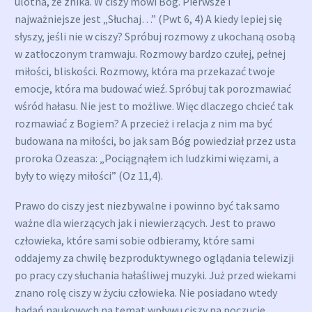
ulotna, że znika. W ciszy mówi Bóg. Pierwsze i
najważniejsze jest „Słuchaj…” (Pwt 6, 4) A kiedy lepiej się
słyszy, jeśli nie w ciszy? Spróbuj rozmowy z ukochaną osobą
w zatłoczonym tramwaju. Rozmowy bardzo czułej, pełnej
miłości, bliskości. Rozmowy, która ma przekazać twoje
emocje, która ma budować wieź. Spróbuj tak porozmawiać
wśród hałasu. Nie jest to możliwe. Więc dlaczego chcieć tak
rozmawiać z Bogiem? A przecież i relacja z nim ma być
budowana na miłości, bo jak sam Bóg powiedział przez usta
proroka Ozeasza: „Pociągnąłem ich ludzkimi więzami, a
były to więzy miłości” (Oz 11,4).
Prawo do ciszy jest niezbywalne i powinno być tak samo
ważne dla wierzących jak i niewierzących. Jest to prawo
człowieka, które sami sobie odbieramy, które sami
oddajemy za chwilę bezproduktywnego oglądania telewizji
po pracy czy słuchania hałaśliwej muzyki. Już przed wiekami
znano rolę ciszy w życiu człowieka. Nie posiadano wtedy
badań naukowych na temat wpływu ciszy na poczucie