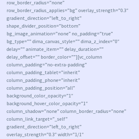
row_border_radius=”none”
row_border_radius_applies=”bg” overlay_strength=”0.3″
gradient_direction=”left_to_right”
shape_divider_position=”bottom”
bg_image_animation=”none” no_padding=”true”
bg_type=”” dima_canvas_style=”” dima_z_index=”0″
delay=”” animate_item=”” delay_duration=””
delay_offset=”” border_color=””][vc_column
column_padding=”no-extra-padding”
column_padding_tablet=”inherit”
column_padding_phone=”inherit”
column_padding_position=”all”
background_color_opacity=”1″
background_hover_color_opacity=”1″
column_shadow=”none” column_border_radius=”none”
column_link_target=”_self”
gradient_direction=”left_to_right”
overlay_strength=”0.3″ width=”1/1″