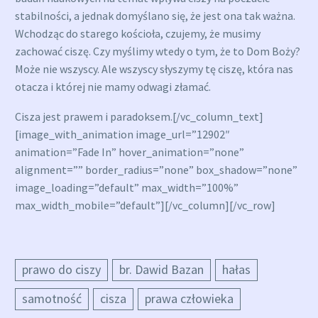
stabilności, a jednak domyślano się, że jest ona tak ważna.
Wchodząc do starego kościoła, czujemy, że musimy
zachować ciszę. Czy myślimy wtedy o tym, że to Dom Boży?
Może nie wszyscy. Ale wszyscy słyszymy tę ciszę, która nas
otacza i której nie mamy odwagi złamać.
Cisza jest prawem i paradoksem.[/vc_column_text]
[image_with_animation image_url=”12902″
animation=”Fade In” hover_animation=”none”
alignment=”” border_radius=”none” box_shadow=”none”
image_loading=”default” max_width=”100%”
max_width_mobile=”default”][/vc_column][/vc_row]
prawo do ciszy
br. Dawid Bazan
hałas
samotność
cisza
prawa człowieka