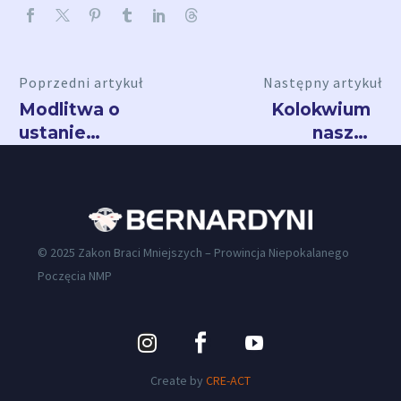
Poprzedni artykuł
Następny artykuł
Modlitwa o
Kolokwium
ustanie
naszej
pandemii
wiary
© 2025 Zakon Braci Mniejszych – Prowincja Niepokalanego
Poczęcia NMP
Create by
CRE-ACT