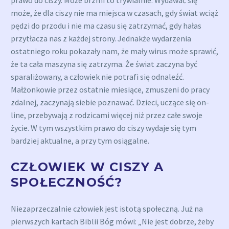
prawo do ciszy. Może brzmi to trywialnie. Wydawać się
może, że dla ciszy nie ma miejsca w czasach, gdy świat wciąż
pędzi do przodu i nie ma czasu się zatrzymać, gdy hałas
przytłacza nas z każdej strony. Jednakże wydarzenia
ostatniego roku pokazały nam, że mały wirus może sprawić,
że ta cała maszyna się zatrzyma. Że świat zaczyna być
sparaliżowany, a człowiek nie potrafi się odnaleźć.
Małżonkowie przez ostatnie miesiące, zmuszeni do pracy
zdalnej, zaczynają siebie poznawać. Dzieci, uczące się on-
line, przebywają z rodzicami więcej niż przez całe swoje
życie. W tym wszystkim prawo do ciszy wydaje się tym
bardziej aktualne, a przy tym osiągalne.
CZŁOWIEK W CISZY A
SPOŁECZNOŚĆ?
Niezaprzeczalnie człowiek jest istotą społeczną. Już na
pierwszych kartach Biblii Bóg mówi: „Nie jest dobrze, żeby