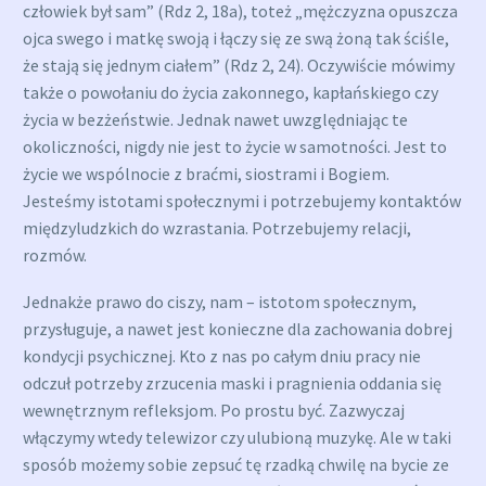
człowiek był sam” (Rdz 2, 18a), toteż „mężczyzna opuszcza
ojca swego i matkę swoją i łączy się ze swą żoną tak ściśle,
że stają się jednym ciałem” (Rdz 2, 24). Oczywiście mówimy
także o powołaniu do życia zakonnego, kapłańskiego czy
życia w bezżeństwie. Jednak nawet uwzględniając te
okoliczności, nigdy nie jest to życie w samotności. Jest to
życie we wspólnocie z braćmi, siostrami i Bogiem.
Jesteśmy istotami społecznymi i potrzebujemy kontaktów
międzyludzkich do wzrastania. Potrzebujemy relacji,
rozmów.
Jednakże prawo do ciszy, nam – istotom społecznym,
przysługuje, a nawet jest konieczne dla zachowania dobrej
kondycji psychicznej. Kto z nas po całym dniu pracy nie
odczuł potrzeby zrzucenia maski i pragnienia oddania się
wewnętrznym refleksjom. Po prostu być. Zazwyczaj
włączymy wtedy telewizor czy ulubioną muzykę. Ale w taki
sposób możemy sobie zepsuć tę rzadką chwilę na bycie ze