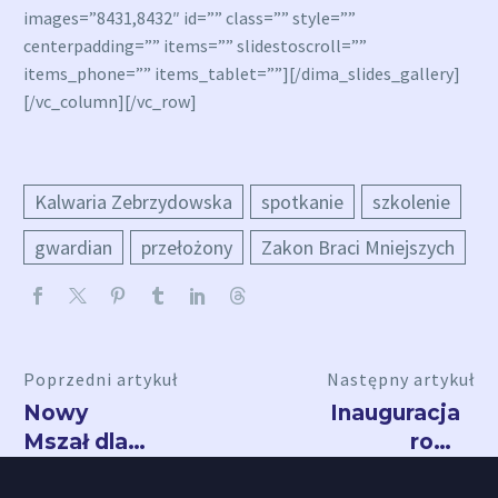
images=”8431,8432″ id=”” class=”” style=””
centerpadding=”” items=”” slidestoscroll=””
items_phone=”” items_tablet=””][/dima_slides_gallery]
[/vc_column][/vc_row]
Kalwaria Zebrzydowska
spotkanie
szkolenie
gwardian
przełożony
Zakon Braci Mniejszych
Poprzedni artykuł
Następny artykuł
Nowy
Inauguracja
Mszał dla
roku
kalwaryjskiego
akademickieg