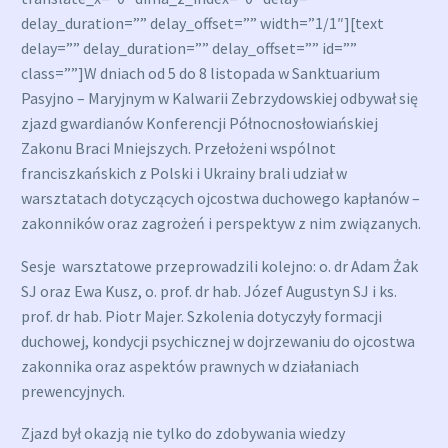
delay_duration=”” delay_offset=”” width=”1/1″][text
delay=”” delay_duration=”” delay_offset=”” id=””
class=””]W dniach od 5 do 8 listopada w Sanktuarium
Pasyjno – Maryjnym w Kalwarii Zebrzydowskiej odbywał się
zjazd gwardianów Konferencji Północnosłowiańskiej
Zakonu Braci Mniejszych. Przełożeni wspólnot
franciszkańskich z Polski i Ukrainy brali udział w
warsztatach dotyczących ojcostwa duchowego kapłanów –
zakonników oraz zagrożeń i perspektyw z nim związanych.
Sesje warsztatowe przeprowadzili kolejno: o. dr Adam Żak
SJ oraz Ewa Kusz, o. prof. dr hab. Józef Augustyn SJ i ks.
prof. dr hab. Piotr Majer. Szkolenia dotyczyły formacji
duchowej, kondycji psychicznej w dojrzewaniu do ojcostwa
zakonnika oraz aspektów prawnych w działaniach
prewencyjnych.
Zjazd był okazją nie tylko do zdobywania wiedzy