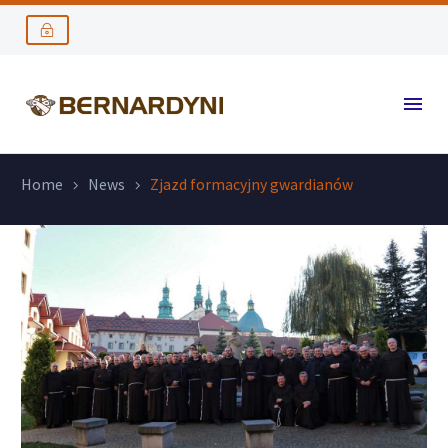
Home
News
Zjazd formacyjny gwardianów