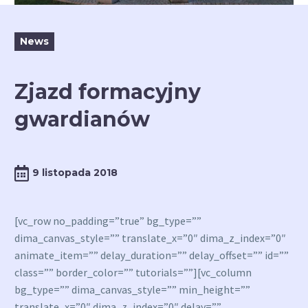
News
Zjazd formacyjny
gwardianów
9 listopada 2018
[vc_row no_padding=”true” bg_type=””
dima_canvas_style=”” translate_x=”0″ dima_z_index=”0″
animate_item=”” delay_duration=”” delay_offset=”” id=””
class=”” border_color=”” tutorials=””][vc_column
bg_type=”” dima_canvas_style=”” min_height=””
translate_x=”0″ dima_z_index=”0″ delay=””