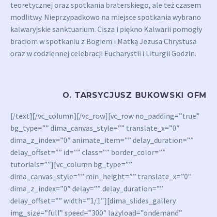
teoretycznej oraz spotkania braterskiego, ale też czasem
modlitwy. Nieprzypadkowo na miejsce spotkania wybrano
kalwaryjskie sanktuarium. Cisza i piękno Kalwarii pomogły
braciom w spotkaniu z Bogiem i Matką Jezusa Chrystusa
oraz w codziennej celebracji Eucharystii i Liturgii Godzin.
O. TARSYCJUSZ BUKOWSKI OFM
[/text][/vc_column][/vc_row][vc_row no_padding=”true”
bg_type=”” dima_canvas_style=”” translate_x=”0″
dima_z_index=”0″ animate_item=”” delay_duration=””
delay_offset=”” id=”” class=”” border_color=””
tutorials=””][vc_column bg_type=””
dima_canvas_style=”” min_height=”” translate_x=”0″
dima_z_index=”0″ delay=”” delay_duration=””
delay_offset=”” width=”1/1″][dima_slides_gallery
img_size=”full” speed=”300″ lazyload=”ondemand”