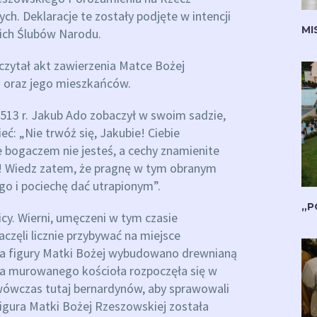
ch. Deklaracje te zostały podjęte w intencji
MI
kich Ślubów Narodu.
czytał akt zawierzenia Matce Bożej
o oraz jego mieszkańców.
1513 r. Jakub Ado zobaczył w swoim sadzie,
ć: „Nie trwóż się, Jakubie! Ciebie
e bogaczem nie jesteś, a cechy znamienite
ć! Wiedz zatem, że pragnę w tym obranym
go i pociechę dać utrapionym”.
„P
icy. Wierni, umęczeni w tym czasie
częli licznie przybywać na miejsce
la figury Matki Bożej wybudowano drewnianą
wa murowanego kościoła rozpoczęła się w
 wówczas tutaj bernardynów, aby sprawowali
igura Matki Bożej Rzeszowskiej została