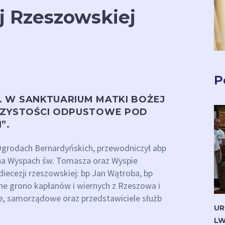
j Rzeszowskiej
P
R. W SANKTUARIUM MATKI BOŻEJ
CZYSTOŚCI ODPUSTOWE POD
”.
grodach Bernardyńskich, przewodniczył abp
, na Wyspach św. Tomasza oraz Wyspie
 diecezji rzeszowskiej: bp Jan Wątroba, bp
zne grono kapłanów i wiernych z Rzeszowa i
e, samorządowe oraz przedstawiciele służb
UR
LW