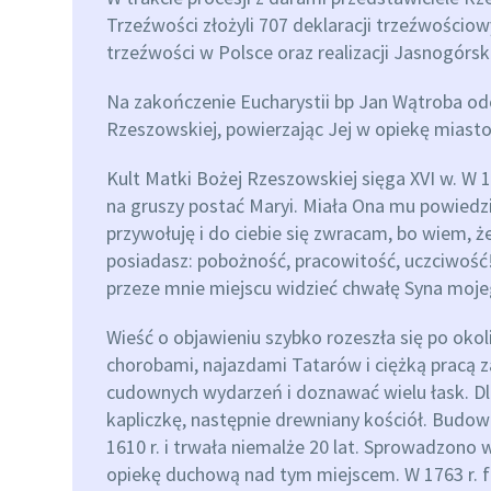
Trzeźwości złożyli 707 deklaracji trzeźwościowy
trzeźwości w Polsce oraz realizacji Jasnogórs
Na zakończenie Eucharystii bp Jan Wątroba od
Rzeszowskiej, powierzając Jej w opiekę miast
Kult Matki Bożej Rzeszowskiej sięga XVI w. W 
na gruszy postać Maryi. Miała Ona mu powiedzie
przywołuję i do ciebie się zwracam, bo wiem, ż
posiadasz: pobożność, pracowitość, uczciwoś
przeze mnie miejscu widzieć chwałę Syna moje
Wieść o objawieniu szybko rozeszła się po okol
chorobami, najazdami Tatarów i ciężką pracą za
cudownych wydarzeń i doznawać wielu łask. D
kapliczkę, następnie drewniany kościół. Budo
1610 r. i trwała niemalże 20 lat. Sprowadzono
opiekę duchową nad tym miejscem. W 1763 r. f