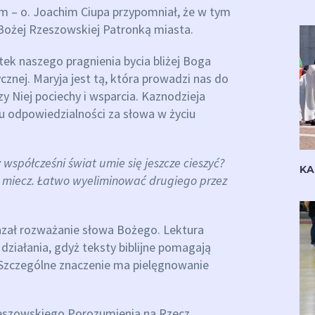
 – o. Joachim Ciupa przypomniał, że w tym
Bożej Rzeszowskiej Patronką miasta.
tek naszego pragnienia bycia bliżej Boga
ycznej. Maryja jest tą, która prowadzi nas do
zy Niej pociechy i wsparcia. Kaznodzieja
u odpowiedzialności za słowa w życiu
współcześni świat umie się jeszcze cieszyć?
KA
ak miecz. Łatwo wyeliminować drugiego przez
azał rozważanie słowa Bożego. Lektura
ziałania, gdyż teksty biblijne pomagają
. Szczególne znaczenie ma pielęgnowanie
Rzeszowskiego Porozumienia na Rzecz