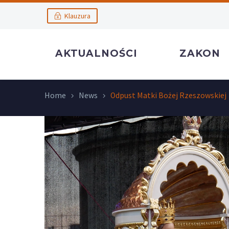
Klauzura
AKTUALNOŚCI
ZAKON
Home
News
Odpust Matki Bożej Rzeszowskiej