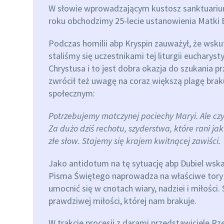
W słowie wprowadzającym kustosz sanktuarium
roku obchodzimy 25-lecie ustanowienia Matki 
Podczas homilii abp Kryspin zauważył, że wsku
staliśmy się uczestnikami tej liturgii eucharyst
Chrystusa i to jest dobra okazja do szukania pr
zwrócił też uwagę na coraz większą plagę brak
społecznym:
Potrzebujemy matczynej pociechy Maryi. Ale czy 
Za dużo dziś rechotu, szyderstwa, które rani j
złe słow. Stajemy się krajem kwitnącej zawiści.
Jako antidotum na tę sytuację abp Dubiel wsk
Pisma Świętego naprowadza na właściwe tory d
umocnić się w cnotach wiary, nadziei i miłości
prawdziwej miłości, której nam brakuje.
W trakcie procesji z darami przedstawiciele 