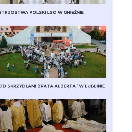
STRZOSTWA POLSKI LSO W GNIEŹNIE
OD SKRZYDŁAMI BRATA ALBERTA” W LUBLINIE