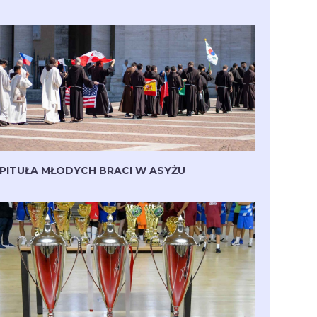
PITUŁA MŁODYCH BRACI W ASYŻU