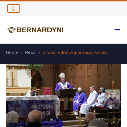
Home
News
Otwarcie dwóch jubileuszy w Łodzi