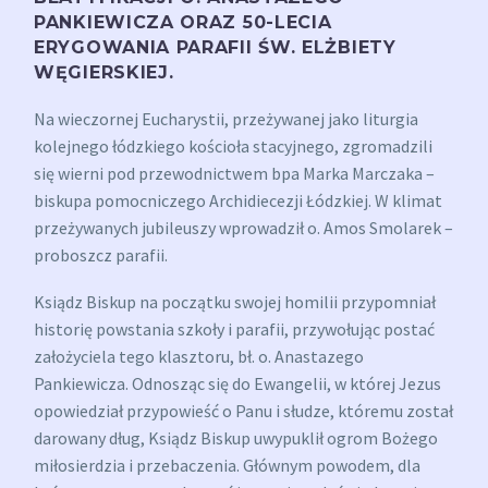
PANKIEWICZA ORAZ 50-LECIA
ERYGOWANIA PARAFII ŚW. ELŻBIETY
WĘGIERSKIEJ.
Na wieczornej Eucharystii, przeżywanej jako liturgia
kolejnego łódzkiego kościoła stacyjnego, zgromadzili
się wierni pod przewodnictwem bpa Marka Marczaka –
biskupa pomocniczego Archidiecezji Łódzkiej. W klimat
przeżywanych jubileuszy wprowadził o. Amos Smolarek –
proboszcz parafii.
Ksiądz Biskup na początku swojej homilii przypomniał
historię powstania szkoły i parafii, przywołując postać
założyciela tego klasztoru, bł. o. Anastazego
Pankiewicza. Odnosząc się do Ewangelii, w której Jezus
opowiedział przypowieść o Panu i słudze, któremu został
darowany dług, Ksiądz Biskup uwypuklił ogrom Bożego
miłosierdzia i przebaczenia. Głównym powodem, dla