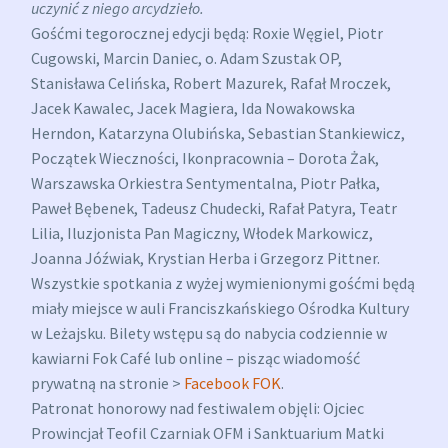
uczynić z niego arcydzieło.
Gośćmi tegorocznej edycji będą:
Roxie Węgiel
,
Piotr
Cugowski
, Marcin Daniec, o. Adam Szustak OP,
Stanisława Celińska
, Robert Mazurek,
Rafał Mroczek
,
Jacek Kawalec
, Jacek Magiera,
Ida Nowakowska
Herndon
,
Katarzyna Olubińska
, Sebastian Stankiewicz,
Początek Wieczności
,
Ikonpracownia – Dorota Żak
,
Warszawska Orkiestra Sentymentalna
, Piotr Pałka,
Paweł Bębenek, Tadeusz Chudecki, Rafał Patyra, Teatr
Lilia,
Iluzjonista Pan Magiczny
, Włodek Markowicz,
Joanna Jóźwiak, Krystian Herba i Grzegorz Pittner.
Wszystkie spotkania z wyżej wymienionymi gośćmi będą
miały miejsce w auli Franciszkańskiego Ośrodka Kultury
w Leżajsku. Bilety wstępu są do nabycia codziennie w
kawiarni Fok Café lub online – pisząc wiadomość
prywatną na stronie >
Facebook FOK
.
Patronat honorowy nad festiwalem objęli: Ojciec
Prowincjał Teofil Czarniak OFM i
Sanktuarium Matki