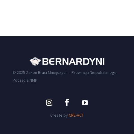
© 2025 Zakon Braci Mniejszych – Prowincja Niepokalanego
Poczęcia NMP
Create by
CRE-ACT