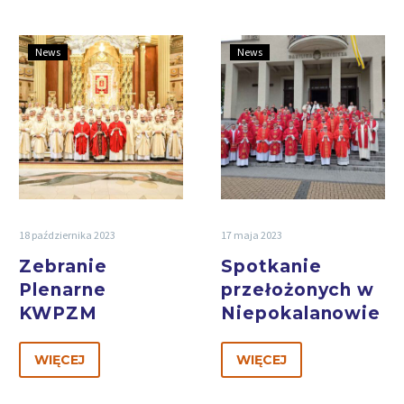
News
News
18 października 2023
17 maja 2023
Zebranie
Spotkanie
Plenarne
przełożonych w
KWPZM
Niepokalanowie
WIĘCEJ
WIĘCEJ