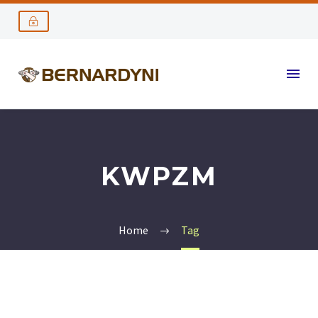
KWPZM
Home
Tag