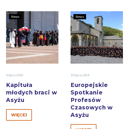
News
News
6 lipca 2026
19 lipca 2024
Kapituła
Europejskie
młodych braci w
Spotkanie
Asyżu
Profesów
Czasowych w
Asyżu
WIĘCEJ