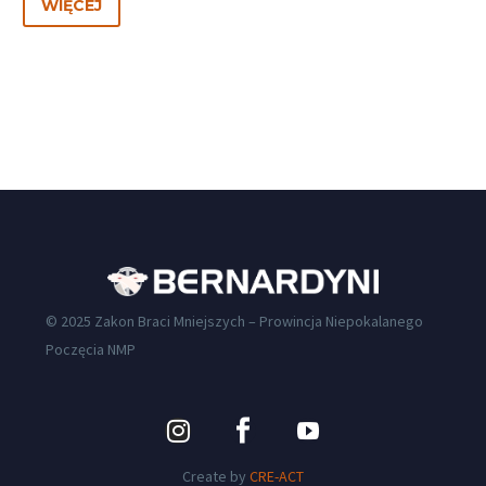
WIĘCEJ
© 2025 Zakon Braci Mniejszych – Prowincja Niepokalanego
Poczęcia NMP
Create by
CRE-ACT