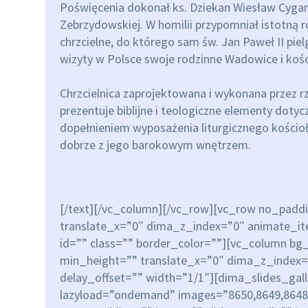
Poświęcenia dokonał ks. Dziekan Wiesław Cygan,
Zebrzydowskiej. W homilii przypomniał istotną r
chrzcielne, do którego sam św. Jan Paweł II pi
wizyty w Polsce swoje rodzinne Wadowice i kości
Chrzcielnica zaprojektowana i wykonana przez r
prezentuje biblijne i teologiczne elementy dot
dopełnieniem wyposażenia liturgicznego kości
dobrze z jego barokowym wnętrzem.
[/text][/vc_column][/vc_row][vc_row no_padd
translate_x=”0″ dima_z_index=”0″ animate_it
id=”” class=”” border_color=””][vc_column b
min_height=”” translate_x=”0″ dima_z_index=
delay_offset=”” width=”1/1″][dima_slides_gall
lazyload=”ondemand” images=”8650,8649,8648,8