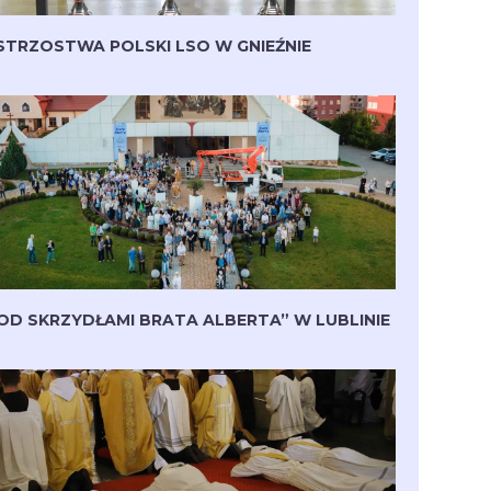
STRZOSTWA POLSKI LSO W GNIEŹNIE
OD SKRZYDŁAMI BRATA ALBERTA” W LUBLINIE