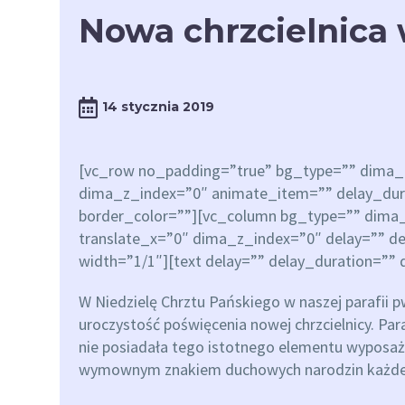
Nowa chrzcielnica
14 stycznia 2019
[vc_row no_padding=”true” bg_type=”” dima_c
dima_z_index=”0″ animate_item=”” delay_durat
border_color=””][vc_column bg_type=”” dima
translate_x=”0″ dima_z_index=”0″ delay=”” de
width=”1/1″][text delay=”” delay_duration=”” d
W Niedzielę Chrztu Pańskiego w naszej parafii
uroczystość poświęcenia nowej chrzcielnicy. Para
nie posiadała tego istotnego elementu wyposażen
wymownym znakiem duchowych narodzin każdeg