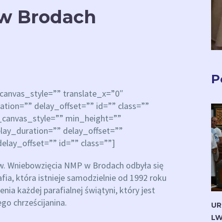
 w Brodach
P
anvas_style=”” translate_x=”0″
ion=”” delay_offset=”” id=”” class=””
_canvas_style=”” min_height=””
lay_duration=”” delay_offset=””
elay_offset=”” id=”” class=””]
 pw. Wniebowzięcia NMP w Brodach odbyła się
fia, która istnieje samodzielnie od 1992 roku
ia każdej parafialnej świątyni, który jest
o chrześcijanina.
UR
LW