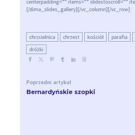
centerpadding=”” items=”” slidestoscroll=”” 
[/dima_slides_gallery][/vc_column][/vc_row]
chrzcielnica
chrzest
kościół
parafia
dróżki
Poprzedni artykuł
Bernardyńskie szopki