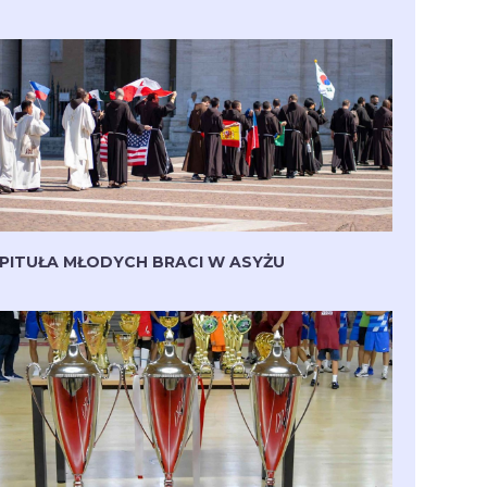
PITUŁA MŁODYCH BRACI W ASYŻU