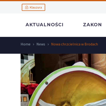
Klauzura
AKTUALNOŚCI
ZAKON
Home
News
Nowa chrzcielnica w Brodach