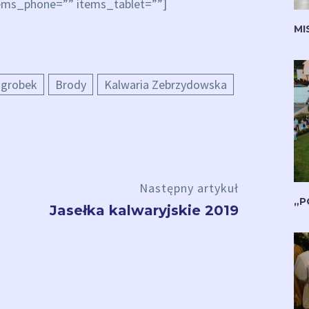
items_phone=”” items_tablet=””]
MI
grobek
Brody
Kalwaria Zebrzydowska
Następny artykuł
„P
Jasełka kalwaryjskie 2019