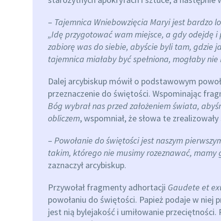
–
Tajemnica Wniebowzięcia Maryi jest bardzo log
„Idę przygotować wam miejsce, a gdy odejdę i 
zabiorę was do siebie, abyście byli tam, gdzie ja
tajemnica miałaby być spełniona, mogłaby nie
Dalej arcybiskup mówił o podstawowym powoła
przeznaczenie do świętości. Wspominając frag
Bóg wybrał nas przed założeniem świata, abyśmy
obliczem
, wspomniał, że słowa te zrealizowały 
–
Powołanie do świętości jest naszym pierws
takim, którego nie musimy rozeznawać, mamy g
zaznaczył arcybiskup.
Przywołał fragmenty adhortacji
Gaudete et ex
powołaniu do świętości. Papież podaje w niej p
jest nią bylejakość i umiłowanie przeciętności