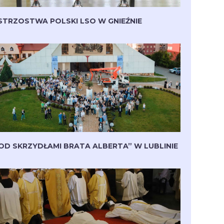
STRZOSTWA POLSKI LSO W GNIEŹNIE
OD SKRZYDŁAMI BRATA ALBERTA” W LUBLINIE