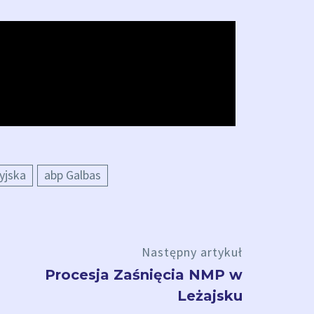
yjska
abp Galbas
Następny artykuł
Procesja Zaśnięcia NMP w
Leżajsku