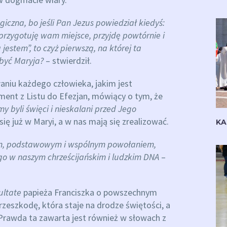
iczna, bo jeśli Pan Jezus powiedział kiedyś:
przygotuję wam miejsce, przyjdę powtórnie i
 jestem”, to czyż pierwszą, na której ta
 być Maryja?
– stwierdził.
niu każdego człowieka, jakim jest
ment z Listu do Efezjan, mówiący o tym, że
 byli święci i nieskalani przed Jego
się już w Maryi, a w nas mają się zrealizować.
KA
zym, podstawowym i wspólnym powołaniem,
o w naszym chrześcijańskim i ludzkim DNA
–
ultate
papieża Franciszka o powszechnym
rzeszkodę, która staje na drodze świętości, a
. Prawda ta zawarta jest również w słowach z