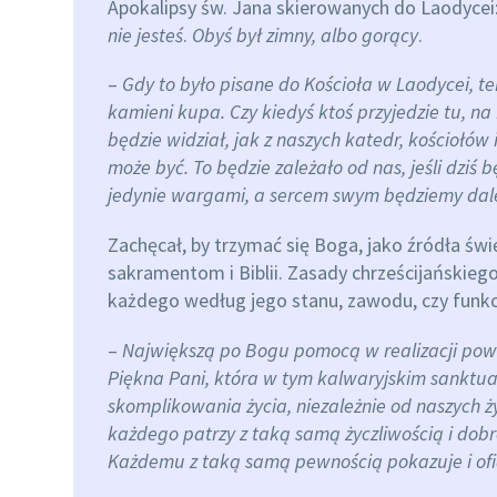
Apokalipsy św. Jana skierowanych do Laodycei
nie jesteś
.
Obyś był zimny, albo gorący
.
–
Gdy to było pisane do Kościoła w Laodycei, ten
kamieni kupa. Czy kiedyś ktoś przyjedzie tu, n
będzie widział, jak z naszych katedr, kościołów
może być. To będzie zależało od nas, jeśli dziś 
jedynie wargami, a sercem swym będziemy dal
Zachęcał, by trzymać się Boga, jako źródła św
sakramentom i Biblii. Zasady chrześcijańskieg
każdego według jego stanu, zawodu, czy funkcj
–
Największą po Bogu pomocą w realizacji powoł
Piękna Pani, która w tym kalwaryjskim sanktuar
skomplikowania życia, niezależnie od naszych 
każdego patrzy z taką samą życzliwością i dobr
Każdemu z taką samą pewnością pokazuje i of