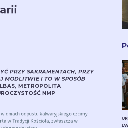
rii
P
BYĆ PRZY SAKRAMENTACH, PRZY
J MODLITWIE I TO W SPOSÓB
LBAS, METROPOLITA
 UROCZYSTOŚĆ NMP
e w dniach odpustu kalwaryjskiego czcimy
UR
ta w Tradycji Kościoła, zwłaszcza w
LW
 w dogmacie wiary.