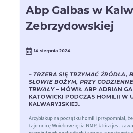
Abp Galbas w Kalwa
Zebrzydowskiej
14 sierpnia 2024
–
TRZEBA SIĘ TRZYMAĆ ŹRÓDŁA, 
SŁOWIE BOŻYM, PRZY CODZIENNE
TRWAŁY
– MÓWIŁ ABP ADRIAN GA
KATOWICKI PODCZAS HOMILII W
KALWARYJSKIEJ.
Arcybiskup na początku homilii przypomniał, ż
tajemnicę Wniebowzięcia NMP, która jest zawar
starożytnych apokryfach i sztuce, a następnie