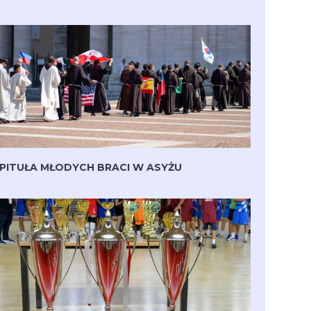
PITUŁA MŁODYCH BRACI W ASYŻU