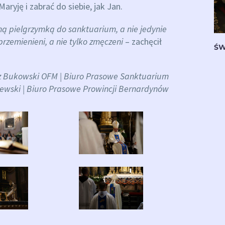
ryję i zabrać do siebie, jak Jan.
ą pielgrzymką do sanktuarium, a nie jedynie
rzemienieni, a nie tylko zmęczeni
– zachęcił
ŚW
sz Bukowski OFM | Biuro Prasowe Sanktuarium
zewski | Biuro Prasowe Prowincji Bernardynów