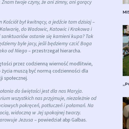
:
Znam twoje czyny, że ani zimny, ani gorący
MI
 Kościół był kwitnący, a jedźcie tam dzisiaj –
a Kalwarię, do Wadowic, Katowic i Krakowa i
 i sanktuariów ostanie się kamieni kupa? Tak
będziemy byle jacy, jeśli będziemy czcić Boga
eko od Niego
– przestrzegał hierarcha.
iętości przez codzienną wierność modlitwie,
o życia muszą być normą codzienności dla
i społecznej.
„P
ania do świętości jest dla nas Maryja.
ium wszystkich nas przyjmuje, niezależnie od
życiowych pokręceń, potłuczeń i połamań. Na
ocią, widoczną w Jej spokojnej twarzy.
iarowuje Jezusa
– powiedział abp Galbas.