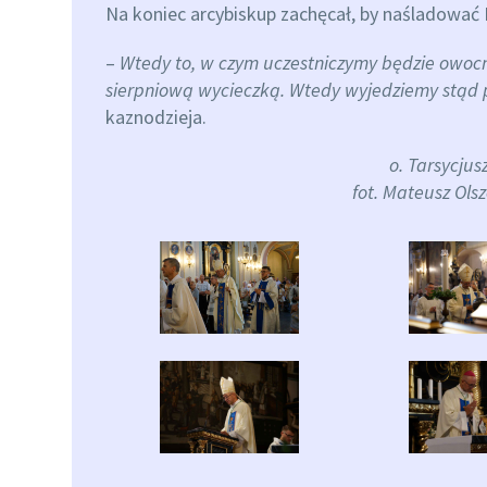
Na koniec arcybiskup zachęcał, by naśladować Ma
–
Wtedy to, w czym uczestniczymy będzie owocn
sierpniową wycieczką. Wtedy wyjedziemy stąd p
kaznodzieja.
o. Tarsycju
fot. Mateusz Ols