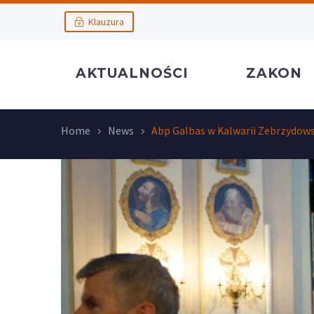
Klauzura
AKTUALNOŚCI
ZAKON
Home
News
Abp Galbas w Kalwarii Zebrzydows