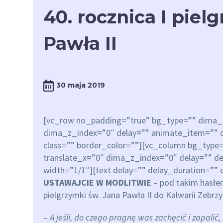
40. rocznica I piel
Pawła II
30 maja 2019
[vc_row no_padding=”true” bg_type=”” dima_c
dima_z_index=”0″ delay=”” animate_item=”” d
class=”” border_color=””][vc_column bg_type
translate_x=”0″ dima_z_index=”0″ delay=”” de
width=”1/1″][text delay=”” delay_duration=”” d
USTAWAJCIE W MODLITWIE
– pod takim hasłem
pielgrzymki św. Jana Pawła II do Kalwarii Zebrz
–
A jeśli, do czego pragnę was zachęcić i zapalić