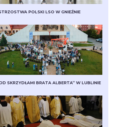
STRZOSTWA POLSKI LSO W GNIEŹNIE
OD SKRZYDŁAMI BRATA ALBERTA” W LUBLINIE