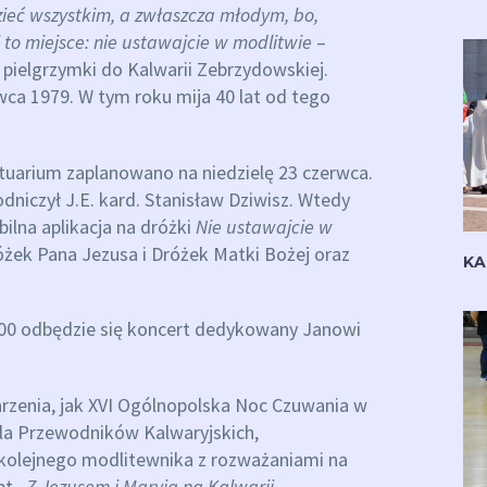
ieć wszystkim, a zwłaszcza młodym, bo,
 to miejsce: nie ustawajcie w modlitwie
–
 pielgrzymki do Kalwarii Zebrzydowskiej.
ca 1979. W tym roku mija 40 lat od tego
tuarium zaplanowano na niedzielę 23 czerwca.
dniczył J.E. kard. Stanisław Dziwisz. Wtedy
lna aplikacja na dróżki
Nie ustawajcie w
żek Pana Jezusa i Dróżek Matki Bożej oraz
KA
0:00 odbędzie się koncert dedykowany Janowi
zenia, jak XVI Ogólnopolska Noc Czuwania w
dla Przewodników Kalwaryjskich,
e kolejnego modlitewnika z rozważaniami na
pt.
Z Jezusem i Maryją na Kalwarii.