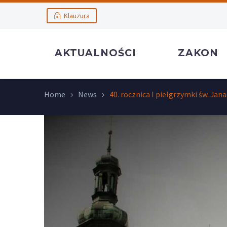
Klauzura
AKTUALNOŚCI
ZAKON
Home
News
40. rocznica I pielgrzymki św. Jana