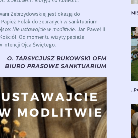
warii Zebrzydowskiej jest okazją do
MI
y Papież Polak do zebranych w sanktuarium
ejsce:
Nie ustawajcie w modlitwie
. Jan Paweł II
ły Kościół. Od momentu wizyty papieża
 intencji Ojca Świętego.
O. TARSYCJUSZ BUKOWSKI OFM
BIURO PRASOWE SANKTUARIUM
„P