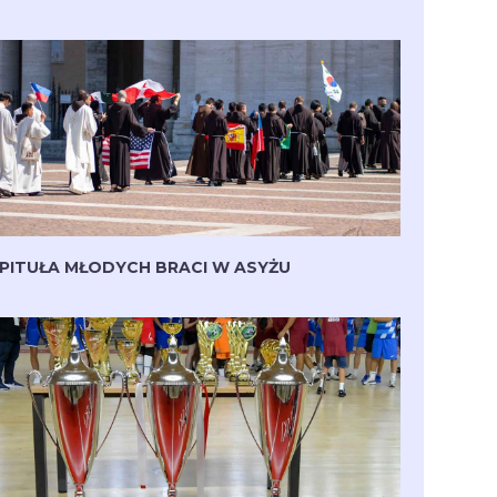
PITUŁA MŁODYCH BRACI W ASYŻU