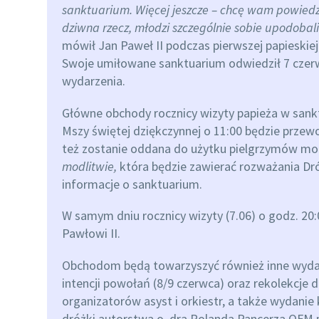
sanktuarium. Więcej jeszcze – chcę wam powiedz
dziwna rzecz, młodzi szczególnie sobie upodobali
mówił Jan Paweł II podczas pierwszej papieskiej
Swoje umiłowane sanktuarium odwiedził 7 czerw
wydarzenia.
Główne obchody rocznicy wizyty papieża w sank
Mszy świętej dziękczynnej o 11:00 będzie przewo
też zostanie oddana do użytku pielgrzymów mobi
modlitwie,
która będzie zawierać rozważania Dró
informacje o sanktuarium.
W samym dniu rocznicy wizyty (7.06) o godz. 2
Pawłowi II.
Obchodom będą towarzyszyć również inne wydar
intencji powołań (8/9 czerwca) oraz rekolekcje 
organizatorów asyst i orkiestr, a także wydani
dróżki autorstwa o. dra Rolanda Pancerza OFM 