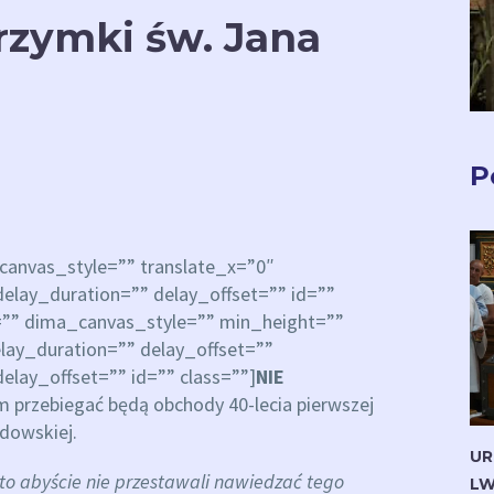
grzymki św. Jana
P
anvas_style=”” translate_x=”0″
elay_duration=”” delay_offset=”” id=””
=”” dima_canvas_style=”” min_height=””
lay_duration=”” delay_offset=””
elay_offset=”” id=”” class=””]
NIE
 przebiegać będą obchody 40-lecia pierwszej
ydowskiej.
UR
, to abyście nie przestawali nawiedzać tego
LW