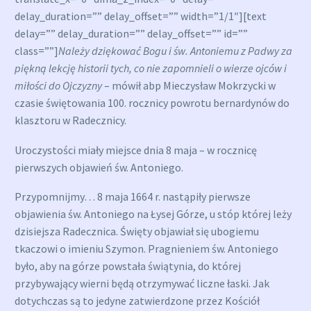
delay_duration=”” delay_offset=”” width=”1/1″][text
delay=”” delay_duration=”” delay_offset=”” id=””
class=””]
Należy dziękować Bogu i św. Antoniemu z Padwy za
piękną lekcję historii tych, co nie zapomnieli o wierze ojców i
miłości do Ojczyzny
– mówił abp Mieczysław Mokrzycki w
czasie świętowania 100. rocznicy powrotu bernardynów do
klasztoru w Radecznicy.
Uroczystości miały miejsce dnia 8 maja – w rocznicę
pierwszych objawień św. Antoniego.
Przypomnijmy… 8 maja 1664 r. nastąpiły pierwsze
objawienia św. Antoniego na Łysej Górze, u stóp której leży
dzisiejsza Radecznica. Święty objawiał się ubogiemu
tkaczowi o imieniu Szymon. Pragnieniem św. Antoniego
było, aby na górze powstała świątynia, do której
przybywający wierni będą otrzymywać liczne łaski. Jak
dotychczas są to jedyne zatwierdzone przez Kościół