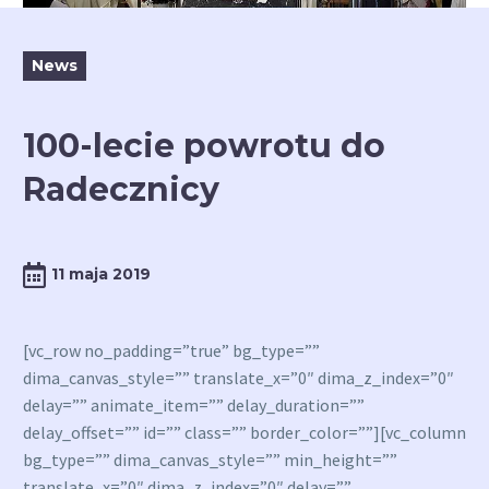
News
100-lecie powrotu do
Radecznicy
11 maja 2019
[vc_row no_padding=”true” bg_type=””
dima_canvas_style=”” translate_x=”0″ dima_z_index=”0″
delay=”” animate_item=”” delay_duration=””
delay_offset=”” id=”” class=”” border_color=””][vc_column
bg_type=”” dima_canvas_style=”” min_height=””
translate_x=”0″ dima_z_index=”0″ delay=””