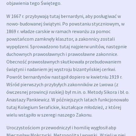
objawienia tego Świętego.
W 1667 r. przybywają tutaj bernardyni, aby posługiwać w
nowo-budowanej świątyni. Po powstaniu styczniowym, w
1869 r. władze carskie w ramach rewanżu za pomoc
powstańcom zamknęły klasztor, a zakonnicy zostali
wypędzeni. Sprowadzono tutaj najpierw unitów, następnie
duchownych prawosławnych i prawosławne zakonnice.
Obecność prawosławnych skutkowała przebudowaniem
świątyni i nadaniem jej wystroju bizantyńskiej cerkwi.
Powrót bernardynów nastąpił dopiero w kwietniu 1919 r.
Wśród pierwszych przybyłych zakonników ze Lwowa (z
ówczesnej prowincji ruskiej) był m.in. o. Metody Sikora i bł. o.
Anastazy Pankiewicz. W późniejszych latach funkcjonowało
tutaj Kolegium Serafickie, kształcące młodzież, z której
wielu wstąpiło w szeregi naszego Zakonu.
Uroczystościom przewodniczył i homilię wygłosił abp
Mieczysław Mokrzycki, Metropolita Lwowski . Wzięli w niej