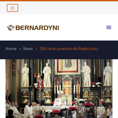
Home
News
100-lecie powrotu do Radecznicy