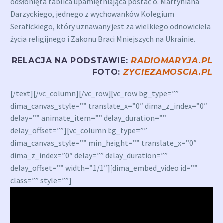
odsłonięta tablica upamiętniająca postać o. Martyniana
Darzyckiego, jednego z wychowanków Kolegium
Serafickiego, który uznawany jest za wielkiego odnowiciela
życia religijnego i Zakonu Braci Mniejszych na Ukrainie.
RELACJA NA PODSTAWIE:
RADIOMARYJA.PL
FOTO:
ZYCIEZAMOSCIA.PL
[/text][/vc_column][/vc_row][vc_row bg_type=””
dima_canvas_style=”” translate_x=”0″ dima_z_index=”0″
delay=”” animate_item=”” delay_duration=””
delay_offset=””][vc_column bg_type=””
dima_canvas_style=”” min_height=”” translate_x=”0″
dima_z_index=”0″ delay=”” delay_duration=””
delay_offset=”” width=”1/1″][dima_embed_video id=””
class=”” style=””]