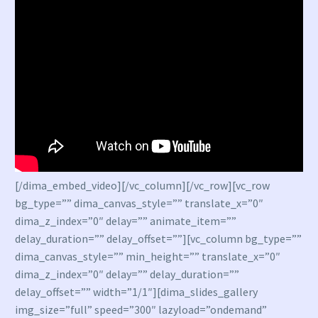
[/dima_embed_video][/vc_column][/vc_row][vc_row
bg_type=”” dima_canvas_style=”” translate_x=”0″
dima_z_index=”0″ delay=”” animate_item=””
delay_duration=”” delay_offset=””][vc_column bg_type=””
dima_canvas_style=”” min_height=”” translate_x=”0″
dima_z_index=”0″ delay=”” delay_duration=””
delay_offset=”” width=”1/1″][dima_slides_gallery
img_size=”full” speed=”300″ lazyload=”ondemand”