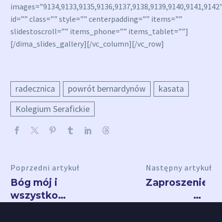
images=”9134,9133,9135,9136,9137,9138,9139,9140,9141,9142
id=”” class=”” style=”” centerpadding=”” items=””
slidestoscroll=”” items_phone=”” items_tablet=””]
[/dima_slides_gallery][/vc_column][/vc_row]
radecznica
powrót bernardynów
kasata
Kolegium Serafickie
Poprzedni artykuł
Następny artykuł
Bóg mój i
Zaproszenie
wszystko
na
moje…
sympozjum