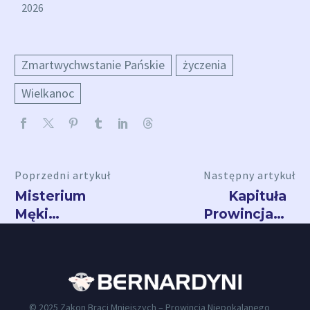
2026
Zmartwychwstanie Pańskie
życzenia
Wielkanoc
Poprzedni artykuł
Następny artykuł
Misterium
Kapituła
Męki
Prowincjalna
Pańskiej w
2026
Polskiej
Jerozolimie
© 2025 Zakon Braci Mniejszych – Prowincja Niepokalanego