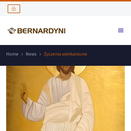
Home
News
Życzenia wielkanocne