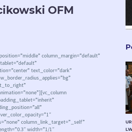
jcikowski OFM
P
_position=”middle” column_margin=”default”
tablet=”default”
ion=”center” text_color=”dark”
row_border_radius_applies=”bg”
ft_to_right”
animation=”none”][vc_column
dding_tablet=”inherit”
ng_position=”all”
ver_color_opacity=”1″
=”none” column_link_target=”_self”
UR
rength=”0.3″ width=”1/1″
LW