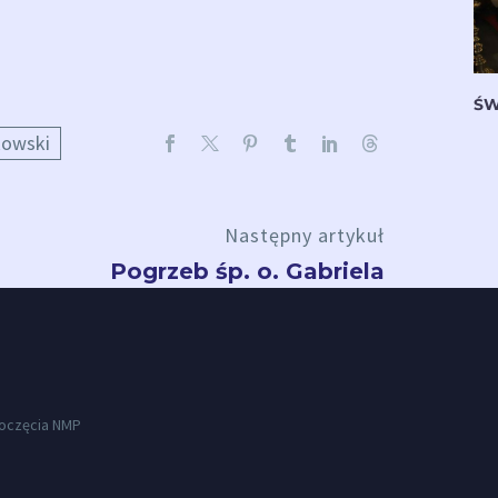
ŚW
kowski
Następny artykuł
Pogrzeb śp. o. Gabriela
Poczęcia NMP