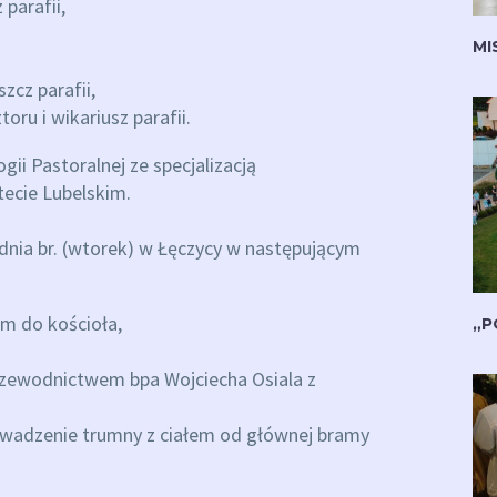
 parafii,
MI
zcz parafii,
toru i wikariusz parafii.
gii Pastoralnej ze specjalizacją
ecie Lubelskim.
udnia br. (wtorek) w Łęczycy w następującym
em do kościoła,
„P
rzewodnictwem bpa Wojciecha Osiala z
owadzenie trumny z ciałem od głównej bramy