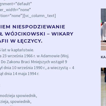
ignment=”default”
der_width=”none”
tion=”none”][vc_column_text]
NIEM NIESPODZIEWANIE
Ł WÓJCIKOWSKI – WIKARY
FII W ŁĘCZYCY.
6 lat w kapłaństwie.
ia 23 września 1966 r. w Adamowie (Woj.
KA
k. Do Zakonu Braci Mniejszych wstąpił 9
ł dnia 10 września 1990 r., a wieczystą – 4
ął dnia 14 maja 1994 r.
:
nodzieja spowiednik,
zieja, spowiednik,