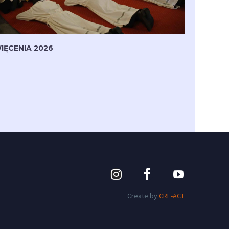
IĘCENIA 2026
Create by
CRE-ACT