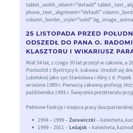
tablet_width_inherit=”default” tablet_text_al
phone_text_alignment=”default” column_bor
column_border_style=”solid” bg_image_anima
25 LISTOPADA PRZED POŁUD
ODSZEDŁ DO PANA O. RADOMI
KLASZTORU I WIKARIUSZ PARA
Miał 54 lat, z czego 30 lat przeżył w zakonie, a 2
Pochodził z Bystrzycy k. Łukowa. Urodził się dn
Lubelskie) jako syn Stanisława i Aliny z d. Pope
września 1989 r. Pierwszą zakonną profesję złoży
października 1993 r. Święcenia prezbiteratu przyj
Pełnione funkcje i miejsca pracy duszpasterskiej
1994 – 1999 –
Żurawiczki
– katecheta, kaz
1999 – 2011 –
Leżajsk
– katecheta, kaznod