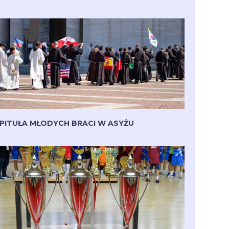
PITUŁA MŁODYCH BRACI W ASYŻU