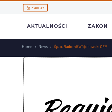
Klauzura
AKTUALNOŚCI
ZAKON
Home
News
Śp. o. Radomił Wójcikowski OFM