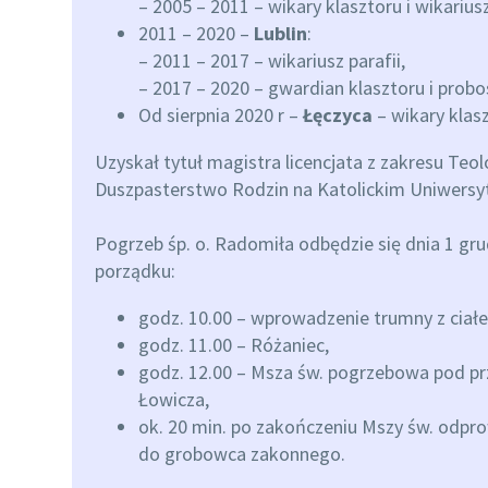
– 2005 – 2011 – wikary klasztoru i wikariusz
2011 – 2020 –
Lublin
:
– 2011 – 2017 – wikariusz parafii,
– 2017 – 2020 – gwardian klasztoru i probos
Od sierpnia 2020 r –
Łęczyca
– wikary klasz
Uzyskał tytuł magistra licencjata z zakresu Teolo
Duszpasterstwo Rodzin na Katolickim Uniwersyt
Pogrzeb śp. o. Radomiła odbędzie się dnia 1 gr
porządku:
godz. 10.00 – wprowadzenie trumny z ciał
godz. 11.00 – Różaniec,
godz. 12.00 – Msza św. pogrzebowa pod p
Łowicza,
ok. 20 min. po zakończeniu Mszy św. odpr
do grobowca zakonnego.