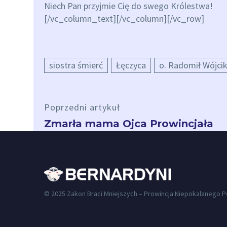
Niech Pan przyjmie Cię do swego Królestwa!
[/vc_column_text][/vc_column][/vc_row]
siostra śmierć
Łęczyca
o. Radomił Wójci
Poprzedni artykuł
Zmarła mama Ojca Prowincjała
© 2025 Zakon Braci Mniejszych – Prowincja Niepokalanego 