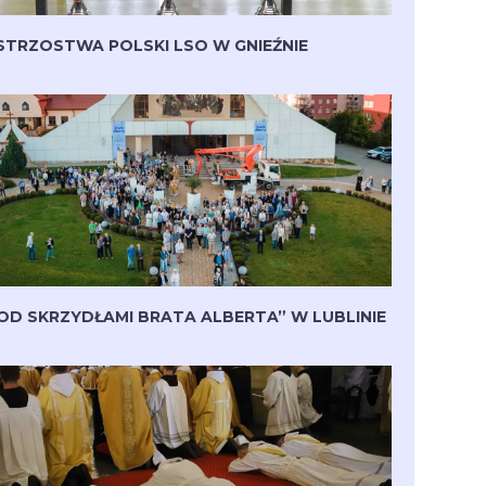
STRZOSTWA POLSKI LSO W GNIEŹNIE
OD SKRZYDŁAMI BRATA ALBERTA” W LUBLINIE