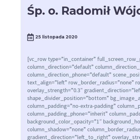
Śp. o. Radomił Wó
25 listopada 2020
[vc_row type=”in_container” full_screen_row
column_direction=”default” column_direction_
column_direction_phone=”default” scene_posit
text_align=”left” row_border_radius=”none” 
overlay_strength=”0.3″ gradient_direction=”le
shape_divider_position=”bottom” bg_image_
column_padding=”no-extra-padding” column_pa
column_padding_phone=”inherit” column_paddi
background_color_opacity=”1″ background_ho
column_shadow=”none” column_border_radius
gradient_direction=”left_to_right” overlay_st