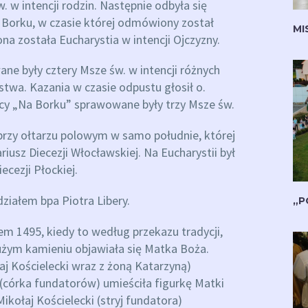
. w intencji rodzin. Następnie odbyła się
o Borku, w czasie której odmówiony został
MI
ona została Eucharystia w intencji Ojczyzny.
e były cztery Msze św. w intencji różnych
twa. Kazania w czasie odpustu głosił o.
icy „Na Borku” sprawowane były trzy Msze św.
rzy ołtarzu polowym w samo południe, której
usz Diecezji Włocławskiej. Na Eucharystii był
ecezji Płockiej.
ziałem bpa Piotra Libery.
„P
em 1495, kiedy to według przekazu tradycji,
użym kamieniu objawiała się Matka Boża.
aj Kościelecki wraz z żoną Katarzyną)
 (córka fundatorów) umieściła figurkę Matki
kołaj Kościelecki (stryj fundatora)