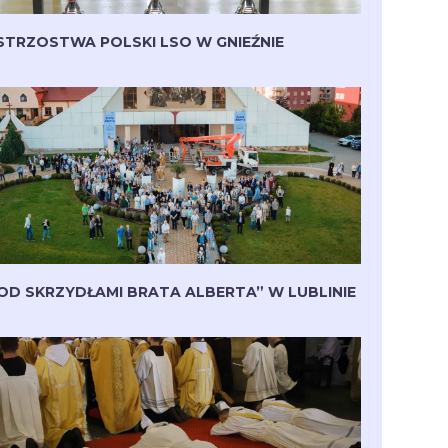
STRZOSTWA POLSKI LSO W GNIEŹNIE
OD SKRZYDŁAMI BRATA ALBERTA” W LUBLINIE