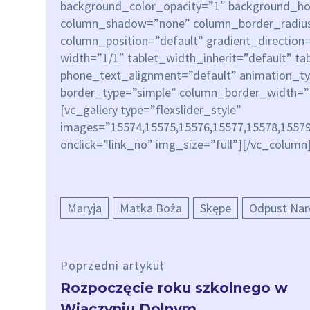
background_color_opacity=”1″ background_ho
column_shadow=”none” column_border_radius
column_position=”default” gradient_direction=
width=”1/1″ tablet_width_inherit=”default” ta
phone_text_alignment=”default” animation_t
border_type=”simple” column_border_width=”
[vc_gallery type=”flexslider_style”
images=”15574,15575,15576,15577,15578,15579
onclick=”link_no” img_size=”full”][/vc_column
Maryja
Matka Boża
Skępe
Odpust Nar
Poprzedni artykuł
Rozpoczęcie roku szkolnego w
Wiączyniu Dolnym