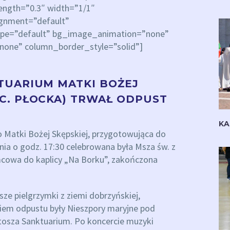
rength=”0.3″ width=”1/1″
ignment=”default”
ype=”default” bg_image_animation=”none”
none” column_border_style=”solid”]
TUARIUM MATKI BOŻEJ
C. PŁOCKA) TRWAŁ ODPUST
KA
o Matki Bożej Skępskiej, przygotowująca do
a o godz. 17:30 celebrowana była Msza św. z
ńcowa do kaplicy „Na Borku”, zakończona
sze pielgrzymki z ziemi dobrzyńskiej,
ciem odpustu były Nieszpory maryjne pod
osza Sanktuarium. Po koncercie muzyki