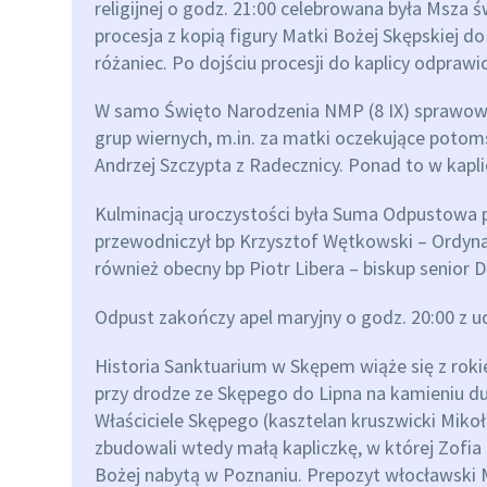
religijnej o godz. 21:00 celebrowana była Msza św
procesja z kopią figury Matki Bożej Skępskiej d
różaniec. Po dojściu procesji do kaplicy odprawi
W samo Święto Narodzenia NMP (8 IX) sprawowan
grup wiernych, m.in. za matki oczekujące potoms
Andrzej Szczypta z Radecznicy. Ponad to w kapl
Kulminacją uroczystości była Suma Odpustowa p
przewodniczył bp Krzysztof Wętkowski – Ordynari
również obecny bp Piotr Libera – biskup senior Di
Odpust zakończy apel maryjny o godz. 20:00 z ud
Historia Sanktuarium w Skępem wiąże się z roki
przy drodze ze Skępego do Lipna na kamieniu d
Właściciele Skępego (kasztelan kruszwicki Mikoł
zbudowali wtedy małą kapliczkę, w której Zofia
Bożej nabytą w Poznaniu. Prepozyt włocławski Mi