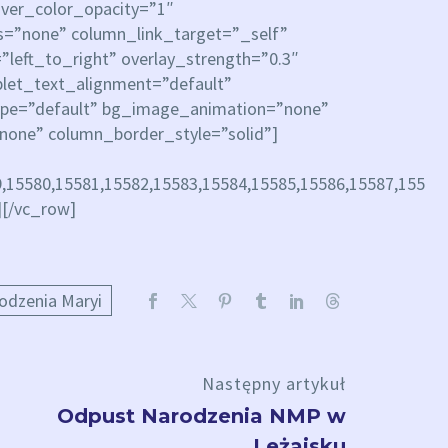
ver_color_opacity=”1″
=”none” column_link_target=”_self”
”left_to_right” overlay_strength=”0.3″
blet_text_alignment=”default”
ype=”default” bg_image_animation=”none”
none” column_border_style=”solid”]
,15580,15581,15582,15583,15584,15585,15586,15587,15588,
][/vc_row]
odzenia Maryi
Następny artykuł
Odpust Narodzenia NMP w
Leżajsku