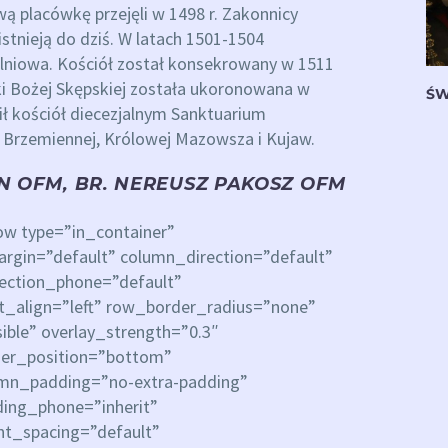
 placówkę przejęli w 1498 r. Zakonnicy
istnieją do dziś. W latach 1501-1504
elniowa. Kościół został konsekrowany w 1511
i Bożej Skępskiej została ukoronowana w
ŚW
osił kościół diecezjalnym Sanktuarium
j Brzemiennej, Królowej Mazowsza i Kujaw.
AN OFM, BR. NEREUSZ PAKOSZ OFM
ow type=”in_container”
rgin=”default” column_direction=”default”
rection_phone=”default”
xt_align=”left” row_border_radius=”none”
ible” overlay_strength=”0.3″
ider_position=”bottom”
mn_padding=”no-extra-padding”
ing_phone=”inherit”
nt_spacing=”default”