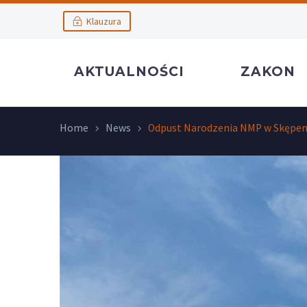
Klauzura
AKTUALNOŚCI
ZAKON
Home
News
Odpust Narodzenia NMP w Skępe