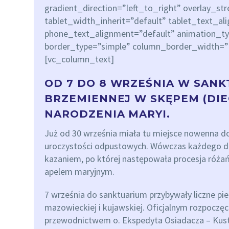
gradient_direction=”left_to_right” overlay_st
tablet_width_inherit=”default” tablet_text_al
phone_text_alignment=”default” animation_t
border_type=”simple” column_border_width=”
[vc_column_text]
OD 7 DO 8 WRZEŚNIA W SANK
BRZEMIENNEJ W SKĘPEM (DIE
NARODZENIA MARYI.
Już od 30 września miała tu miejsce nowenna d
uroczystości odpustowych. Wówczas każdego dni
kazaniem, po której następowała procesja róża
apelem maryjnym.
7 września do sanktuarium przybywały liczne pie
mazowieckiej i kujawskiej. Oficjalnym rozpoczę
przewodnictwem o. Ekspedyta Osiadacza – Kust