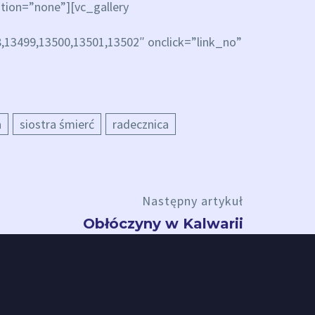
ion=”none”][vc_gallery
13499,13500,13501,13502″ onclick=”link_no”
a
siostra śmierć
radecznica
Następny artykuł
Obłóczyny w Kalwarii