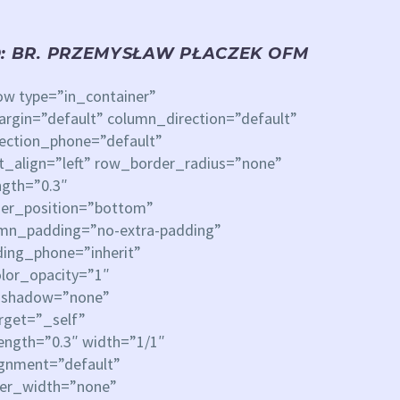
: BR. PRZEMYSŁAW PŁACZEK OFM
ow type=”in_container”
rgin=”default” column_direction=”default”
rection_phone=”default”
xt_align=”left” row_border_radius=”none”
ngth=”0.3″
ider_position=”bottom”
mn_padding=”no-extra-padding”
ing_phone=”inherit”
lor_opacity=”1″
_shadow=”none”
rget=”_self”
rength=”0.3″ width=”1/1″
ignment=”default”
der_width=”none”