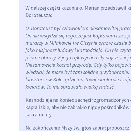
W dalszej części kazania o. Marian przedstawił k
Doroteusza:
O. Doroteusz był człowiekiem niesamowitej praco
On nie wstydził się tego, że jest kapłanem i że 
murarzy w Miłakowie i w Olszynie oraz w czasie b
jako misjonarz ludowy i kaznodzieja. On nie czyta
piękne obrazy. Z jego rąk wychodziły najczęściej 
Niesamowicie kochał przyrodę. Gdy tylko pojawiał
wiedział, że może być tam solidne grzybobranie.
klasztorze w Kole, gdzie postawił cieplarnie i 
kwiatów. To mu sprawiało wielką radość.
Kaznodzieja na koniec zachęcił zgromadzonych
kapłańskie, aby nie zabrakło nigdy pośredników
sakramenty.
Na zakończenie Mszy św. głos zabrał proboszcz p