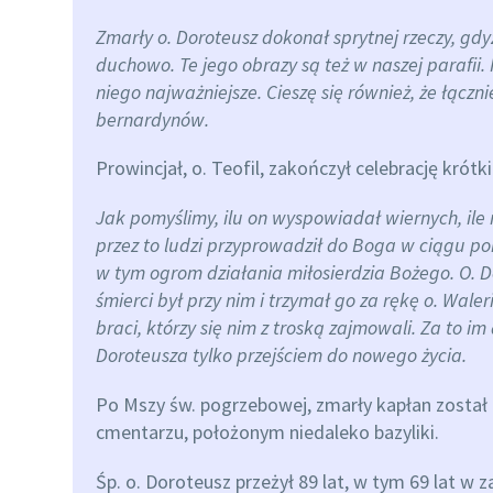
Zmarły o. Doroteusz dokonał sprytnej rzeczy, gdy
duchowo. Te jego obrazy są też w naszej parafii. 
niego najważniejsze. Cieszę się również, że łączni
bernardynów.
Prowincjał, o. Teofil, zakończył celebrację kr
Jak pomyślimy, ilu on wyspowiadał wiernych, ile r
przez to ludzi przyprowadził do Boga w ciągu p
w tym ogrom działania miłosierdzia Bożego. O. 
śmierci był przy nim i trzymał go za rękę o. Waler
braci, którzy się nim z troską zajmowali. Za to im
Doroteusza tylko przejściem do nowego życia.
Po Mszy św. pogrzebowej, zmarły kapłan zost
cmentarzu, położonym niedaleko bazyliki.
Śp. o. Doroteusz przeżył 89 lat, w tym 69 lat w z