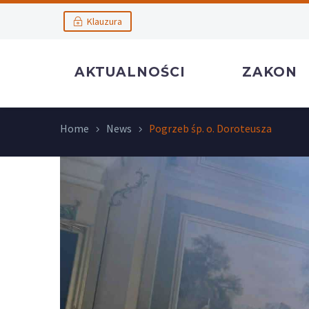
Klauzura
AKTUALNOŚCI
ZAKON
Home
News
Pogrzeb śp. o. Doroteusza