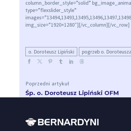
column_border_style=”solid” bg_image_animat
type=”flexslider_style”
images=”13494,13493,13495,13496,13497,13498,
img_size=”1920×1280″][/vc_column][/vc_row]
o. Doroteusz Lipiński
pogrzeb o. Doroteusz
Poprzedni artykuł
Śp. o. Doroteusz Lipiński OFM