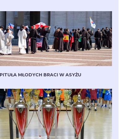
PITUŁA MŁODYCH BRACI W ASYŻU