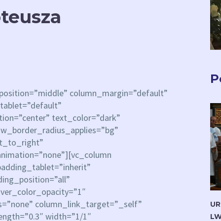
oteusza
P
_position=”middle” column_margin=”default”
tablet=”default”
ion=”center” text_color=”dark”
row_border_radius_applies=”bg”
ft_to_right”
animation=”none”][vc_column
dding_tablet=”inherit”
ng_position=”all”
ver_color_opacity=”1″
=”none” column_link_target=”_self”
UR
rength=”0.3″ width=”1/1″
LW