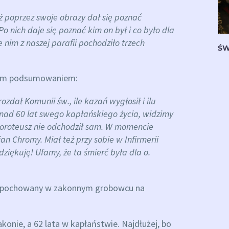
ż poprzez swoje obrazy dał się poznać
Po nich daje się poznać kim on był i co było dla
e nim z naszej parafii pochodziło trzech
ŚW
ótkim podsumowaniem:
ozdał Komunii św., ile kazań wygłosił i ilu
onad 60 lat swego kapłańskiego życia, widzimy
Doroteusz nie odchodził sam. W momencie
ian Chromy. Miał też przy sobie w Infirmerii
 dziękuję! Ufamy, że ta śmierć była dla o.
ał pochowany w zakonnym grobowcu na
akonie, a 62 lata w kapłaństwie. Najdłużej, bo