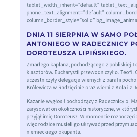
tablet_width_inherit=”default” tablet_text_al
phone_text_alignment=”default” column_bor
column_border_style=”solid” bg_image_anima
DNIA 11 SIERPNIA W SAMO PO
ANTONIEGO W RADECZNICY PO
DOROTEUSZA LIPIŃSKIEGO.
Zmarłego kapłana, pochodzącego z pobliskiej Te
klasztorów. Eucharystii przewodniczył o. Teofil 
uczestniczyły delegacje wiernych z parafii poch
Królewicza w Radzięcinie oraz wierni z Koła i z Je
Kazanie wygłosił pochodzący z Radecznicy o. 
zarysował on okoliczności historyczne, w któryc
przyjął imię Doroteusz. W momencie rozpoczęcia 
więc rodzice musieli go ukrywać przed przym
niemieckiego okupanta.