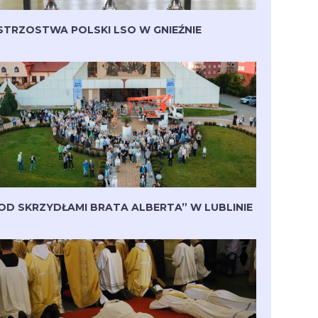
STRZOSTWA POLSKI LSO W GNIEŹNIE
OD SKRZYDŁAMI BRATA ALBERTA” W LUBLINIE