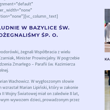
ignment=”default”
der_width=”none”
tion=”none”][vc_column_text]
ŁUDNIE W BAZYLICE ŚW.
ŻEGNALIŚMY ŚP. O.
odorówki, żegnali Współbracia z wielu
Czarniak, Minister Prowincjalny. W pogrzebie
KA
odzenia Zmarłego – Parafii św. Kazimierza
lnej.
Marian Wachowicz. W wygłoszonym słowie
h wzrastał Marian Lipiński, który w zakonie
II Wojny Światowej miał on zaledwie 8 lat,
usowym wywozem dzieci, prowadzonym przez