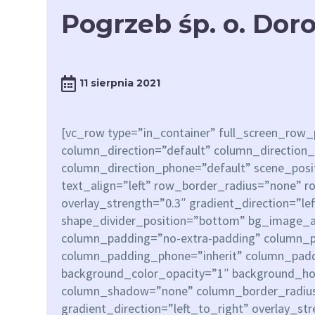
Pogrzeb śp. o. Dor
11 sierpnia 2021
[vc_row type=”in_container” full_screen_row
column_direction=”default” column_direction_
column_direction_phone=”default” scene_posit
text_align=”left” row_border_radius=”none” 
overlay_strength=”0.3″ gradient_direction=”le
shape_divider_position=”bottom” bg_image_
column_padding=”no-extra-padding” column_pa
column_padding_phone=”inherit” column_paddi
background_color_opacity=”1″ background_ho
column_shadow=”none” column_border_radius
gradient_direction=”left_to_right” overlay_st