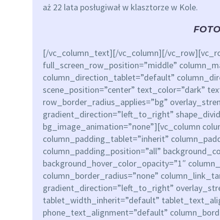
aż 22 lata posługiwał w klasztorze w Kole.
FOTO
[/vc_column_text][/vc_column][/vc_row][vc_r
full_screen_row_position=”middle” column_ma
column_direction_tablet=”default” column_di
scene_position=”center” text_color=”dark” te
row_border_radius_applies=”bg” overlay_stre
gradient_direction=”left_to_right” shape_div
bg_image_animation=”none”][vc_column colu
column_padding_tablet=”inherit” column_padd
column_padding_position=”all” background_co
background_hover_color_opacity=”1″ column
column_border_radius=”none” column_link_ta
gradient_direction=”left_to_right” overlay_st
tablet_width_inherit=”default” tablet_text_al
phone_text_alignment=”default” column_bor