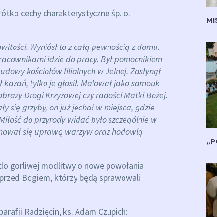
rótko cechy charakterystyczne śp. o.
MI
witości. Wyniósł to z całą pewnością z domu.
z pracownikami idzie do pracy. Był pomocnikiem
udowy kościołów filialnych w Jelnej. Zasłynął
ł kazań, tylko je głosił. Malował jako samouk
obrazy Drogi Krzyżowej czy radości Matki Bożej.
y się grzyby, on już jechał w miejsca, gdzie
 Miłość do przyrody widać było szczególnie w
zajmował się uprawą warzyw oraz hodowlą
„P
 do gorliwej modlitwy o nowe powołania
 przed Bogiem, którzy będą sprawowali
arafii Radzięcin, ks. Adam Czupich: